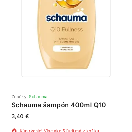
Značky:
Schauma
Schauma šampón 400ml Q10
3,40
€
7 produktov predaných za poslednú 1 hodinu
Kúp rýchlo! Viac ako 5 ľudí má v košíku