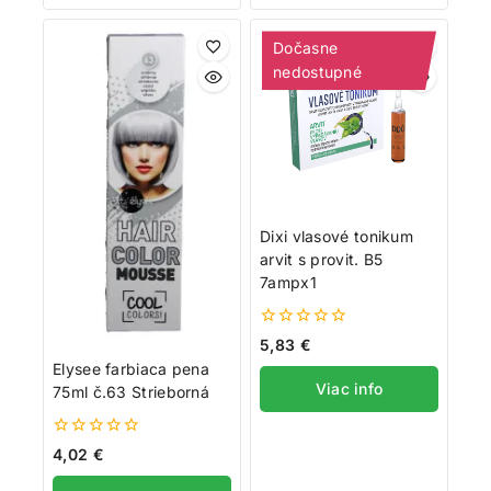
Dočasne
nedostupné
Dixi vlasové tonikum
arvit s provit. B5
7ampx1
0
5,83
€
z
Elysee farbiaca pena
5
Viac info
75ml č.63 Strieborná
0
4,02
€
z
5