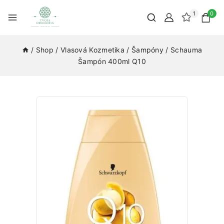
1
0
/
Shop
/
Vlasová Kozmetika
/
Šampóny
/
Schauma
Šampón 400ml Q10