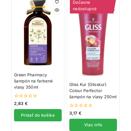
Dočasne
nedostupné
Green Pharmacy
šampón na farbené
Gliss Kur (Glisskur)
vlasy 350ml
Colour Perfector
šampón na vlasy 250ml
0
2,83
€
z
5
0
3,17
€
Pridať do košíka
z
5
Viac info