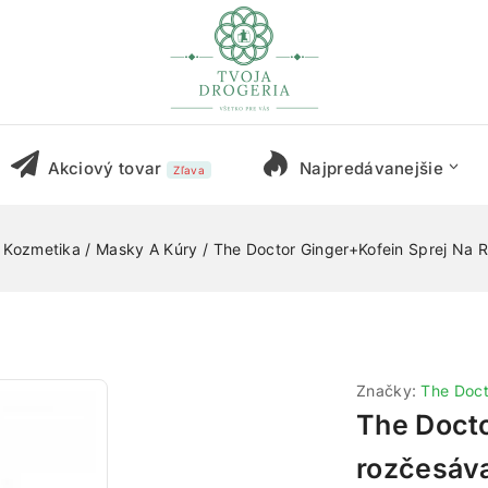
Akciový tovar
Najpredávanejšie
Zľava
 Kozmetika
/
Masky A Kúry
/
The Doctor Ginger+Kofein Sprej Na 
Značky:
The Doct
The Docto
rozčesáv