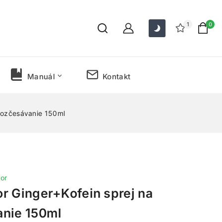
1
0
Manuál
Kontakt
Rozčesávanie 150ml
or
r Ginger+Kofein sprej na
anie 150ml