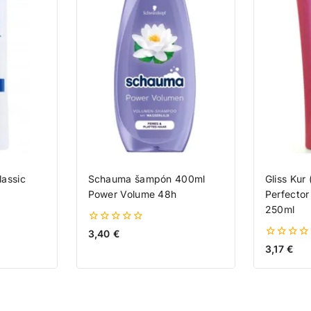
assic
Schauma šampón 400ml
Gliss Kur 
Power Volume 48h
Perfector
250ml
0
3,40
€
z
0
3,17
€
5
z
5