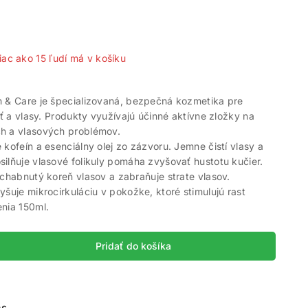
predaných za posledných 15 hodín
iac ako 15 ľudí má v košíku
h & Care je špecializovaná, bezpečná kozmetika pre
leť a vlasy. Produkty využívajú účinné aktívne zložky na
h a vlasových problémov.
 kofeín a esenciálny olej zo zázvoru. Jemne čistí vlasy a
ilňuje vlasové folikuly pomáha zvyšovať hustotu kučier.
ochabnutý koreň vlasov a zabraňuje strate vlasov.
yšuje mikrocirkuláciu v pokožke, ktoré stimulujú rast
nia 150ml.
Pridať do košíka
ás