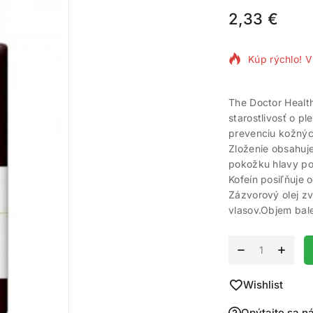
2,33
€
3 produktov 
Kúp rýchlo! V
The Doctor Healt
starostlivosť o p
prevenciu kožnýc
Zloženie obsahuje
pokožku hlavy pos
Kofeín posiľňuje 
Zázvorový olej zv
vlasov.Objem bale
Alternative:
Wishlist
Opýtajte sa n