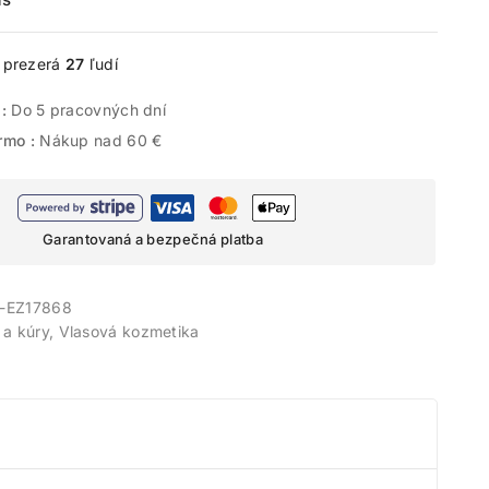
e prezerá
27
ľudí
 :
Do 5 pracovných dní
rmo :
Nákup nad 60 €
Garantovaná a bezpečná platba
-EZ17868
a kúry
,
Vlasová kozmetika