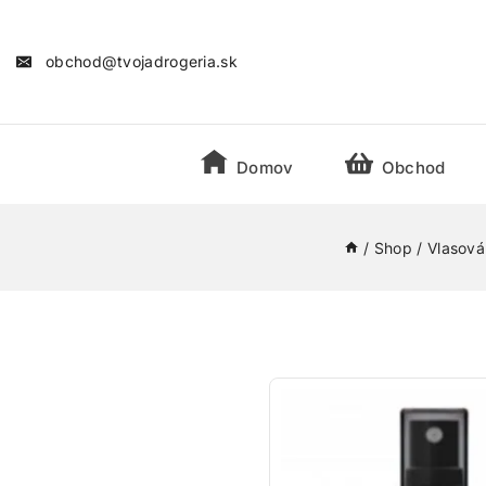
obchod@tvojadrogeria.sk
Domov
Obchod
/
Shop
/
Vlasová