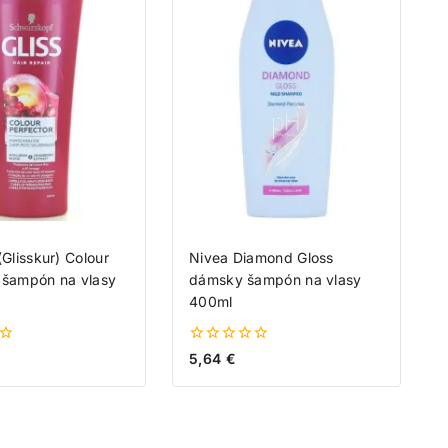
(Glisskur) Colour
Nivea Diamond Gloss
 šampón na vlasy
dámsky šampón na vlasy
400ml
0
5,64
€
z
5