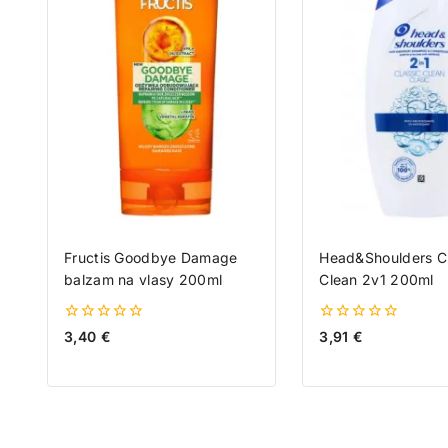
Fructis Goodbye Damage
Head&Shoulders Cl
balzam na vlasy 200ml
Clean 2v1 200ml
0
0
3,40
€
3,91
€
z
z
5
5