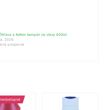
 Žihľava a Kofeín šampón na vlasy 400ml
úla, 2026
bný príspevok
 nedostupné