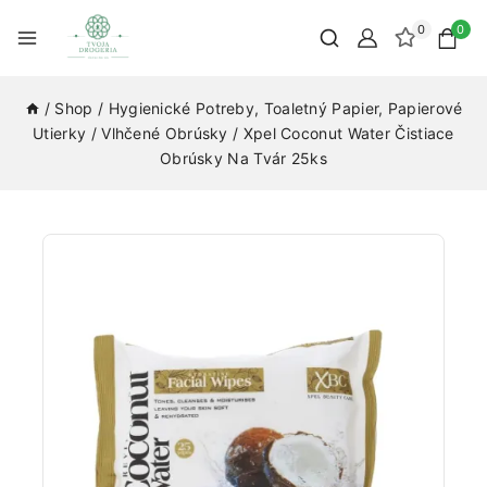
0
0
/
Shop
/
Hygienické Potreby, Toaletný Papier, Papierové
Utierky
/
Vlhčené Obrúsky
/
Xpel Coconut Water Čistiace
Obrúsky Na Tvár 25ks