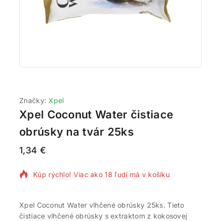
Značky:
Xpel
Xpel Coconut Water čistiace
obrúsky na tvár 25ks
1,34
€
11 produktov predaných za posledných 6 hodín
Kúp rýchlo! Viac ako 18 ľudí má v košíku
Xpel Coconut Water vlhčené obrúsky 25ks. Tieto
čistiace vlhčené obrúsky s extraktom z kokosovej