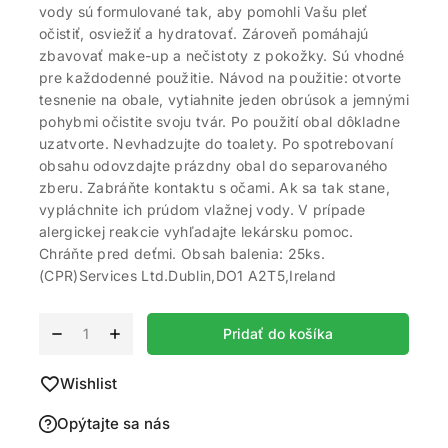
vody sú formulované tak, aby pomohli Vašu pleť
očistiť, osviežiť a hydratovať. Zároveň pomáhajú
zbavovať make-up a nečistoty z pokožky. Sú vhodné
pre každodenné použitie. Návod na použitie: otvorte
tesnenie na obale, vytiahnite jeden obrúsok a jemnými
pohybmi očistite svoju tvár. Po použití obal dôkladne
uzatvorte. Nevhadzujte do toalety. Po spotrebovaní
obsahu odovzdajte prázdny obal do separovaného
zberu. Zabráňte kontaktu s očami. Ak sa tak stane,
vypláchnite ich prúdom vlažnej vody. V prípade
alergickej reakcie vyhľadajte lekársku pomoc.
Chráňte pred deťmi. Obsah balenia: 25ks.
(CPR)Services Ltd.Dublin,DO1 A2T5,Ireland
Alternative:
Pridať do košíka
Wishlist
Opýtajte sa nás