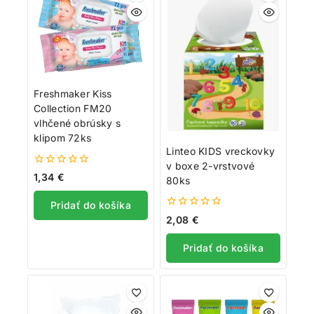
Freshmaker Kiss
Collection FM20
vlhčené obrúsky s
klipom 72ks
Linteo KIDS vreckovky
v boxe 2-vrstvové
0
1,34
€
80ks
z
5
Pridať do košíka
0
2,08
€
z
5
Pridať do košíka