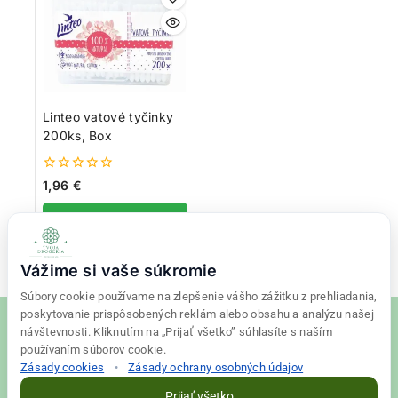
Linteo vatové tyčinky
200ks, Box
0
1,96
€
z
5
Pridať do košíka
Vážime si vaše súkromie
Súbory cookie používame na zlepšenie vášho zážitku z prehliadania,
poskytovanie prispôsobených reklám alebo obsahu a analýzu našej
návštevnosti. Kliknutím na „Prijať všetko” súhlasíte s naším
používaním súborov cookie.
Zásady cookies
•
Zásady ochrany osobných údajov
© 2026 Tvoja drogéria Created
Final Vision
Prijať všetko