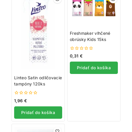
Freshmaker vlhčené
obrúsky Kids 15ks
0
0,31
€
z
5
Pridať do košíka
Linteo Satin odličovacie
tampóny 120ks
0
1,96
€
z
5
Pridať do košíka