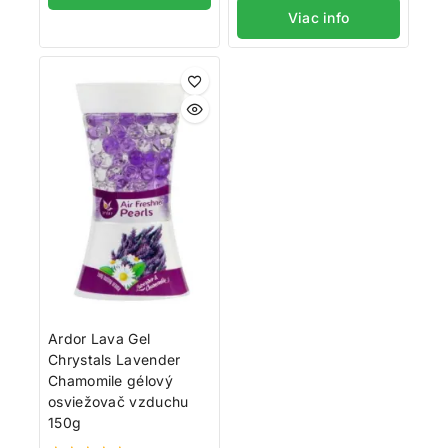
5
Viac info
Ardor Lava Gel
Chrystals Lavender
Chamomile gélový
osviežovač vzduchu
150g