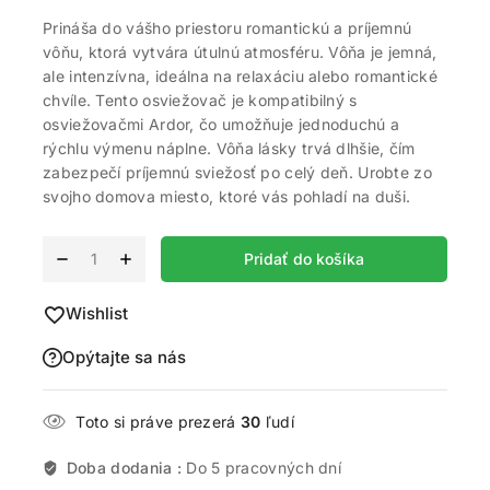
Prináša do vášho priestoru romantickú a príjemnú
vôňu, ktorá vytvára útulnú atmosféru. Vôňa je jemná,
ale intenzívna, ideálna na relaxáciu alebo romantické
chvíle. Tento osviežovač je kompatibilný s
osviežovačmi Ardor, čo umožňuje jednoduchú a
rýchlu výmenu náplne. Vôňa lásky trvá dlhšie, čím
zabezpečí príjemnú sviežosť po celý deň. Urobte zo
svojho domova miesto, ktoré vás pohladí na duši.
Alternative:
Pridať do košíka
Wishlist
Opýtajte sa nás
Toto si práve prezerá
30
ľudí
Doba dodania :
Do 5 pracovných dní