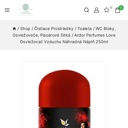
1
0
/
Shop
/
Čistiace Prostriedky
/
Toaleta
/
WC Bloky,
Osviežovače, Pisoárové Sitká
/
Ardor Perfumes Love
Osviežovač Vzduchu Náhradná Náplň 250ml