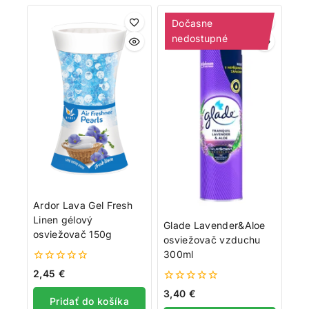
Dočasne
nedostupné
Ardor Lava Gel Fresh
Linen gélový
Glade Lavender&Aloe
osviežovač 150g
osviežovač vzduchu
300ml
0
2,45
€
z
0
5
3,40
€
Pridať do košíka
z