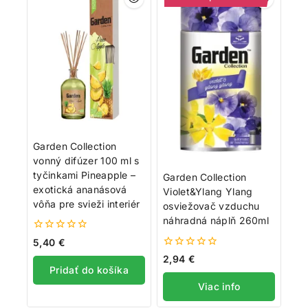
Garden Collection
vonný difúzer 100 ml s
tyčinkami Pineapple –
Garden Collection
exotická ananásová
Violet&Ylang Ylang
vôňa pre svieži interiér
osviežovač vzduchu
náhradná náplň 260ml
0
5,40
€
z
0
2,94
€
5
z
Pridať do košíka
5
Viac info