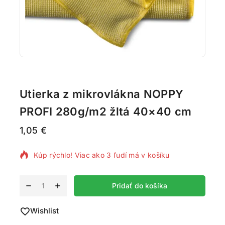
Utierka z mikrovlákna NOPPY
PROFI 280g/m2 žltá 40×40 cm
1,05
€
2 produktov predaných za posledných 16 hodín
Kúp rýchlo! Viac ako 3 ľudí má v košíku
Alternative:
Pridať do košíka
Wishlist