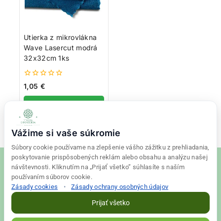
Utierka z mikrovlákna
Wave Lasercut modrá
32x32cm 1ks
0
1,05
€
z
5
Pridať do košíka
Vážime si vaše súkromie
Súbory cookie používame na zlepšenie vášho zážitku z prehliadania,
poskytovanie prispôsobených reklám alebo obsahu a analýzu našej
návštevnosti. Kliknutím na „Prijať všetko” súhlasíte s naším
používaním súborov cookie.
Zásady cookies
•
Zásady ochrany osobných údajov
© 2026 Tvoja drogéria Created
Final Vision
Prijať všetko