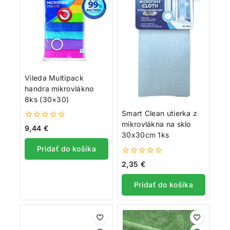
Vileda Multipack
handra mikrovlákno
8ks (30×30)
Smart Clean utierka z
mikrovlákna na sklo
0
9,44
€
z
30x30cm 1ks
5
Pridať do košíka
0
2,35
€
z
5
Pridať do košíka