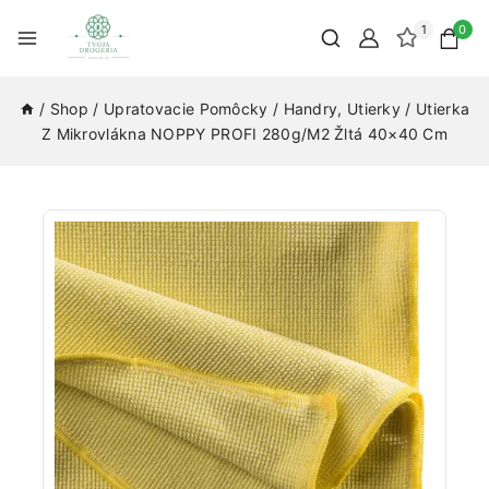
1
0
/
Shop
/
Upratovacie Pomôcky
/
Handry, Utierky
/
Utierka
Z Mikrovlákna NOPPY PROFI 280g/m2 Žltá 40×40 Cm