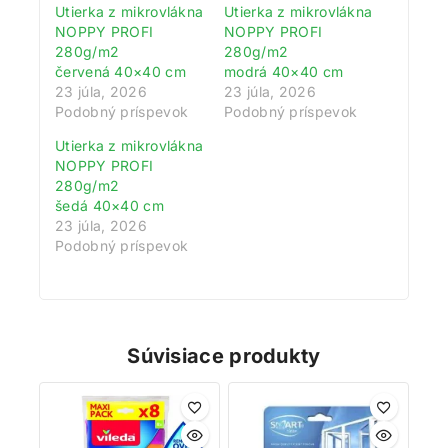
Utierka z mikrovlákna
Utierka z mikrovlákna
NOPPY PROFI
NOPPY PROFI
280g/m2
280g/m2
červená 40×40 cm
modrá 40×40 cm
Získajte 200 bodov za registráciu a
23 júla, 2026
23 júla, 2026
Podobný príspevok
Podobný príspevok
zbierajte odmeny!
Utierka z mikrovlákna
Zaregistrujte sa ešte dnes a my vám pripíšeme vstupný
NOPPY PROFI
bonus 200 bodov. Navyše za každé 1 € nákupu získate
280g/m2
šedá 40×40 cm
1 bod do vášho vernostného účtu. Nakupujte
23 júla, 2026
výhodnejšie!
Podobný príspevok
Viac toto okno nezobrazovať
Súvisiace produkty