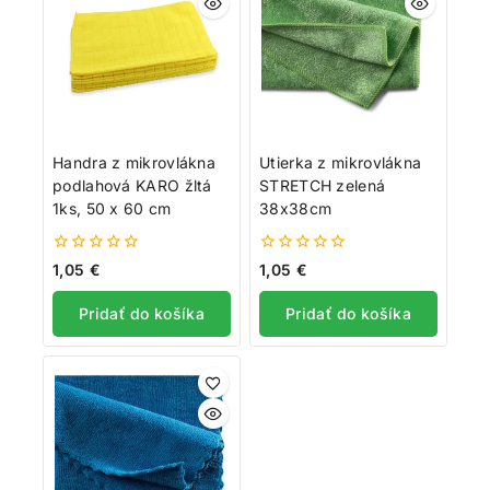
Handra z mikrovlákna
Utierka z mikrovlákna
podlahová KARO žltá
STRETCH zelená
1ks, 50 x 60 cm
38x38cm
0
0
1,05
€
1,05
€
z
z
5
5
Pridať do košíka
Pridať do košíka