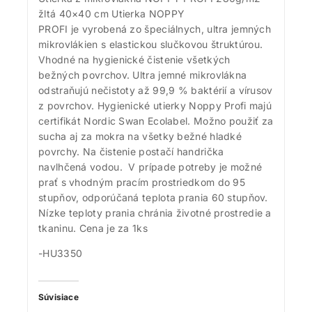
žltá 40×40 cm Utierka NOPPY
PROFI je vyrobená zo špeciálnych, ultra jemných
mikrovlákien s elastickou slučkovou štruktúrou.
Vhodné na hygienické čistenie všetkých
bežných povrchov. Ultra jemné mikrovlákna
odstraňujú nečistoty až 99,9 % baktérií a vírusov
z povrchov. Hygienické utierky Noppy Profi majú
certifikát Nordic Swan Ecolabel. Možno použiť za
sucha aj za mokra na všetky bežné hladké
povrchy. Na čistenie postačí handrička
navlhčená vodou. V prípade potreby je možné
prať s vhodným pracím prostriedkom do 95
stupňov, odporúčaná teplota prania 60 stupňov.
Nízke teploty prania chránia životné prostredie a
tkaninu. Cena je za 1ks
-HU3350
Súvisiace