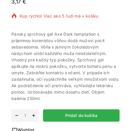
3,17
€
12 produktov predaných za posledných 6 hodín
Kúp rýchlo! Viac ako 5 ľudí má v košíku
Pánsky sprchový gél Axe Dark temptation s
príjemnou korenistou vôňou dodá mužovi pocit
sebavedomia. Vôňa s jemným čokoládovým
nádychom urobí každého muža neodolateľným.
Vhodný pre každý typ pokožky. Sprchový gél
aplikujte na mokrú pokožku, vytvorte bohatú penu a
umyte. Zabráňte kontaktu s očami. V prípade ich
zasiahnutia, oči vypláchnite veľkým množstvom vody.
Ak podráždenie oči pretrváva, vyhľadajte lekársku
pomoc. Uchovávajte mimo dosahu detí. Objem
balenia 250ml.
Alternative:
Pridať do košíka
Wishlist