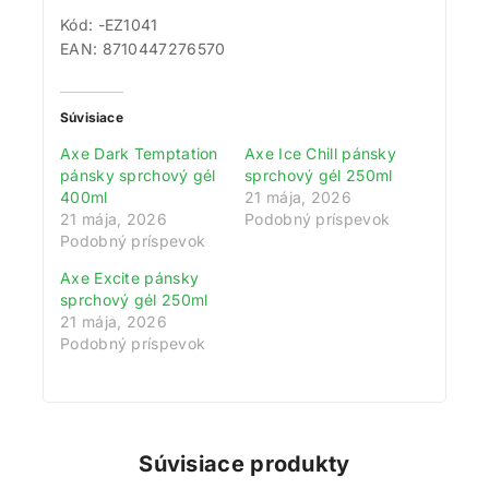
Kód: -EZ1041
EAN: 8710447276570
Súvisiace
Axe Dark Temptation
Axe Ice Chill pánsky
pánsky sprchový gél
sprchový gél 250ml
400ml
21 mája, 2026
21 mája, 2026
Podobný príspevok
Podobný príspevok
Získajte 200 bodov za registráciu a
Axe Excite pánsky
zbierajte odmeny!
sprchový gél 250ml
21 mája, 2026
Zaregistrujte sa ešte dnes a my vám pripíšeme vstupný
Podobný príspevok
bonus 200 bodov. Navyše za každé 1 € nákupu získate
1 bod do vášho vernostného účtu. Nakupujte
výhodnejšie!
Súvisiace produkty
Viac toto okno nezobrazovať