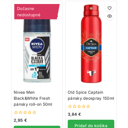
Dočasne
nedostupné
Nivea Men
Old Spice Captain
Black&White Fresh
pánsky deospray 150ml
pánsky roll-on 50ml
0
3,84
€
z
0
2,95
€
5
z
Pridať do košíka
5