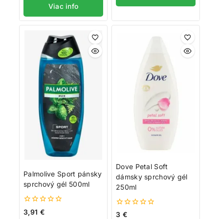
Viac info
Dove Petal Soft
Palmolive Sport pánsky
dámsky sprchový gél
sprchový gél 500ml
250ml
0
3,91
€
0
3
€
z