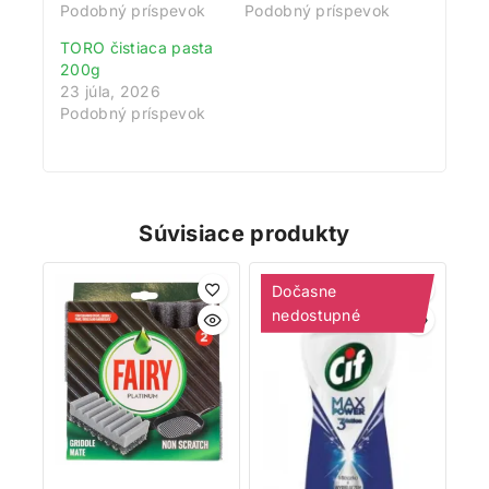
Podobný príspevok
Podobný príspevok
TORO čistiaca pasta
200g
23 júla, 2026
Podobný príspevok
Získajte 200 bodov za registráciu a
zbierajte odmeny!
Zaregistrujte sa ešte dnes a my vám pripíšeme vstupný
Súvisiace produkty
bonus 200 bodov. Navyše za každé 1 € nákupu získate
1 bod do vášho vernostného účtu. Nakupujte
Dočasne
výhodnejšie!
nedostupné
Viac toto okno nezobrazovať