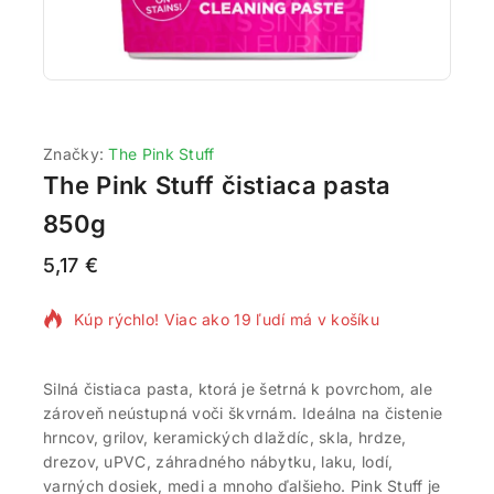
Značky:
The Pink Stuff
The Pink Stuff čistiaca pasta
850g
5,17
€
9 produktov predaných za posledných 16 hodín
Kúp rýchlo! Viac ako 19 ľudí má v košíku
Silná čistiaca pasta, ktorá je šetrná k povrchom, ale
zároveň neústupná voči škvrnám. Ideálna na čistenie
hrncov, grilov, keramických dlaždíc, skla, hrdze,
drezov, uPVC, záhradného nábytku, laku, lodí,
varných dosiek, medi a mnoho ďalšieho. Pink Stuff je