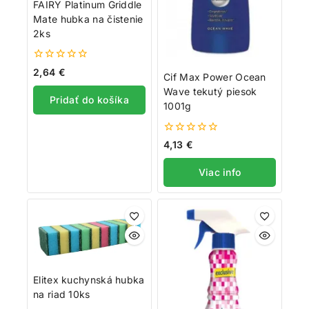
FAIRY Platinum Griddle
Mate hubka na čistenie
2ks
0
2,64
€
Cif Max Power Ocean
z
5
Wave tekutý piesok
Pridať do košíka
1001g
0
4,13
€
z
5
Viac info
Elitex kuchynská hubka
na riad 10ks