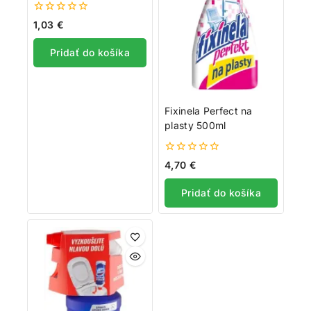
0
1,03
€
z
5
Pridať do košíka
Fixinela Perfect na
plasty 500ml
0
4,70
€
z
5
Pridať do košíka