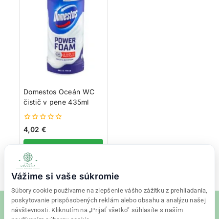
Domestos Oceán WC
čistič v pene 435ml
0
4,02
€
z
5
Pridať do košíka
Vážime si vaše súkromie
Súbory cookie používame na zlepšenie vášho zážitku z prehliadania,
poskytovanie prispôsobených reklám alebo obsahu a analýzu našej
návštevnosti. Kliknutím na „Prijať všetko” súhlasíte s naším