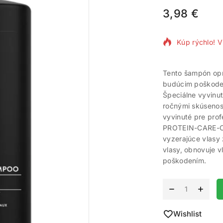
3,98
€
15 produktov
Kúp rýchlo! V
Tento šampón opr
budúcim poškoden
Špeciálne vyvinu
ročnými skúsenosť
vyvinuté pre prof
PROTEIN-CARE-CO
vyzerajúce vlasy
vlasy, obnovuje v
poškodením.
Alternative:
Wishlist