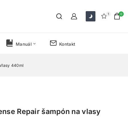
1
0
Manuál
Kontakt
Vlasy 440ml
ense Repair šampón na vlasy