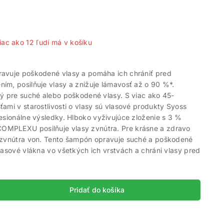
 predaných za posledných 12 hodín
iac ako 12 ľudí má v košíku
avuje poškodené vlasy a pomáha ich chrániť pred
ím, posilňuje vlasy a znižuje lámavosť až o 90 %*.
tý pre suché alebo poškodené vlasy. S viac ako 45-
ami v starostlivosti o vlasy sú vlasové produkty Syoss
esionálne výsledky. Hlboko vyživujúce zloženie s 3 %
MPLEXU posilňuje vlasy zvnútra. Pre krásne a zdravo
 zvnútra von. Tento šampón opravuje suché a poškodené
lasové vlákna vo všetkých ich vrstvách a chráni vlasy pred
Pridať do košíka