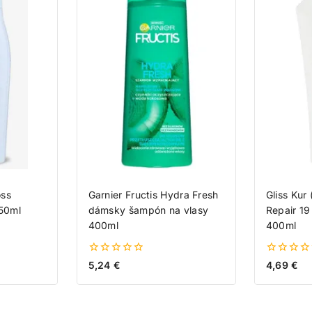
oss
Garnier Fructis Hydra Fresh
Gliss Kur 
50ml
dámsky šampón na vlasy
Repair 19
400ml
400ml
0
0
5,24
€
4,69
€
z
z
5
5