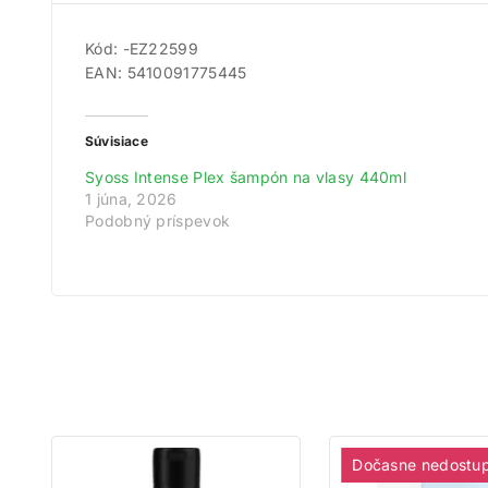
Kód: -EZ22599
EAN: 5410091775445
Získ
Zare
Súvisiace
Na
Syoss Intense Plex šampón na vlasy 440ml
1 júna, 2026
Podobný príspevok
Dočasne nedostu