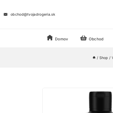
obchod@tvojadrogeria.sk
Domov
Obchod
/
Shop
/