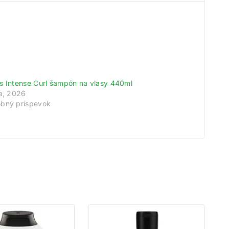
meny!
odov.
tu.
s Intense Curl šampón na vlasy 440ml
na, 2026
bný príspevok