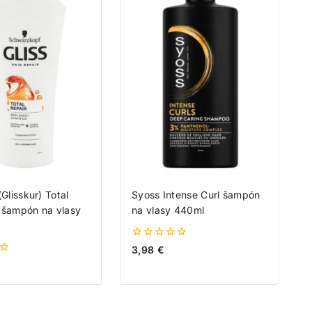
(Glisskur) Total
Syoss Intense Curl šampón
 šampón na vlasy
na vlasy 440ml
0
3,98
€
z
5