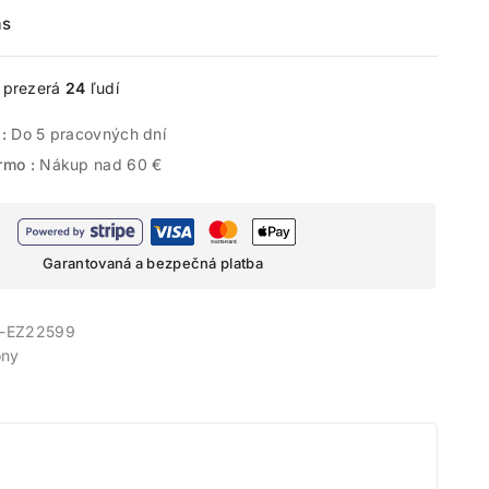
ás
e prezerá
24
ľudí
 :
Do 5 pracovných dní
rmo :
Nákup nad 60 €
Garantovaná a bezpečná platba
-EZ22599
ny