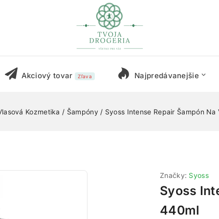
Akciový tovar
Najpredávanejšie
Zľava
Vlasová Kozmetika
/
Šampóny
/
Syoss Intense Repair Šampón Na 
Značky:
Syoss
Syoss Int
440ml