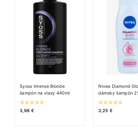
Syoss Intense Blonde
Nivea Diamond Gl
šampón na vlasy 440ml
dámsky šampón 2
0
0
3,98
€
3,25
€
z
z
5
5