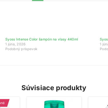
ajte 200 bodov za registráciu a zbierajte od
gistrujte sa ešte dnes a my vám pripíšeme vstupný bonus 200 b
vyše za každé 1 € nákupu získate 1 bod do vášho vernostného úč
Syoss Intense Color šampón na vlasy 440ml
Syos
Nakupujte výhodnejšie!
1 júna, 2026
1 jú
Podobný príspevok
Podo
Viac toto okno nezobrazovať
Súvisiace produkty
pné