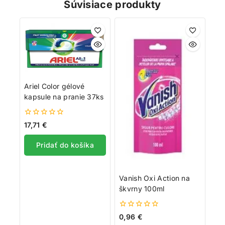
Súvisiace produkty
Ariel Color gélové
kapsule na pranie 37ks
0
17,71
€
z
5
Pridať do košíka
Vanish Oxi Action na
škvrny 100ml
0
0,96
€
z