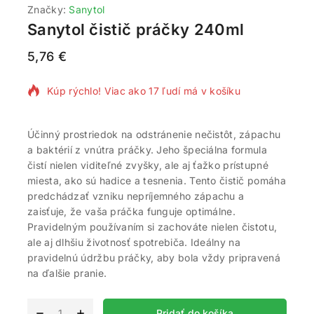
Značky:
Sanytol
Sanytol čistič práčky 240ml
5,76
€
13 produktov predaných za posledných 4 hodín
Kúp rýchlo! Viac ako 17 ľudí má v košíku
Účinný prostriedok na odstránenie nečistôt, zápachu
a baktérií z vnútra práčky. Jeho špeciálna formula
čistí nielen viditeľné zvyšky, ale aj ťažko prístupné
miesta, ako sú hadice a tesnenia. Tento čistič pomáha
predchádzať vzniku nepríjemného zápachu a
zaisťuje, že vaša práčka funguje optimálne.
Pravidelným používaním si zachováte nielen čistotu,
ale aj dlhšiu životnosť spotrebiča. Ideálny na
pravidelnú údržbu práčky, aby bola vždy pripravená
na ďalšie pranie.
Alternative:
Pridať do košíka