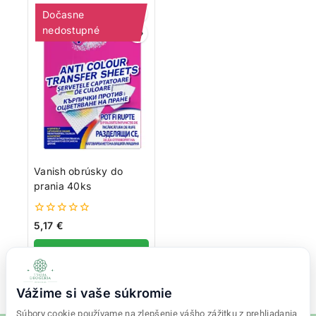
Dočasne
nedostupné
Vanish obrúsky do
prania 40ks
0
5,17
€
z
5
Viac info
Vážime si vaše súkromie
Súbory cookie používame na zlepšenie vášho zážitku z prehliadania,