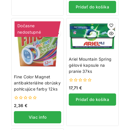
5
Pridať do košíka
Dočasne
nedostupné
Ariel Mountain Spring
gélové kapsule na
pranie 37ks
Fine Color Magnet
antibakteriálne obrúsky
0
17,71
€
pohlcujúce farby 12ks
z
5
Pridať do košíka
0
2,36
€
z
5
Viac info