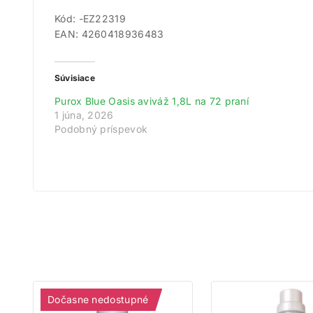
Kód: -EZ22319
EAN: 4260418936483
Získ
Súvisiace
Zare
Purox Blue Oasis aviváž 1,8L na 72 praní
Na
1 júna, 2026
Podobný príspevok
Dočasne nedostupné