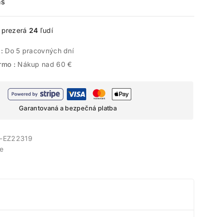
ás
e prezerá
24
ľudí
 :
Do 5 pracovných dní
rmo :
Nákup nad 60 €
Garantovaná a bezpečná platba
-EZ22319
e