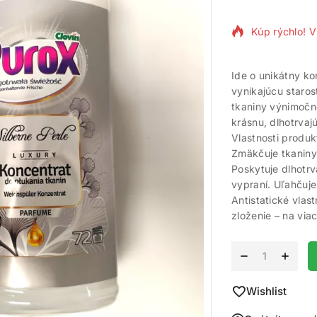
Kúp rýchlo! V
Ide o unikátny ko
vynikajúcu staros
tkaniny výnimočn
krásnu, dlhotrvaj
Vlastnosti produk
Zmäkčuje tkaniny 
Poskytuje dlhotr
vypraní. Uľahčuje
Antistatické vlast
zloženie – na via
Alternative:
Wishlist