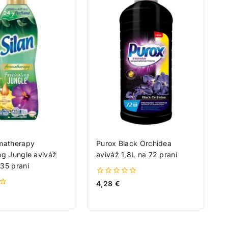
omatherapy
Purox Black Orchidea
ng Jungle aviváž
aviváž 1,8L na 72 praní
35 praní
0
4,28
€
z
5