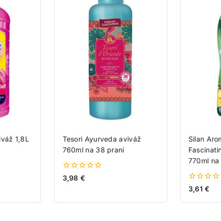
iváž 1,8L
Tesori Ayurveda aviváž
Silan Ar
760ml na 38 praní
Fascinati
770ml na 
0
3,98
€
z
0
3,61
€
5
z
5