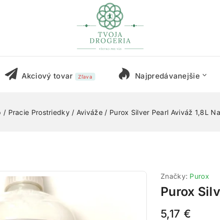
Akciový tovar
Najpredávanejšie
Zľava
p
/
Pracie Prostriedky
/
Aviváže
/
Purox Silver Pearl Aviváž 1,8L Na
Značky:
Purox
Purox Silv
5,17
€
8 produktov 