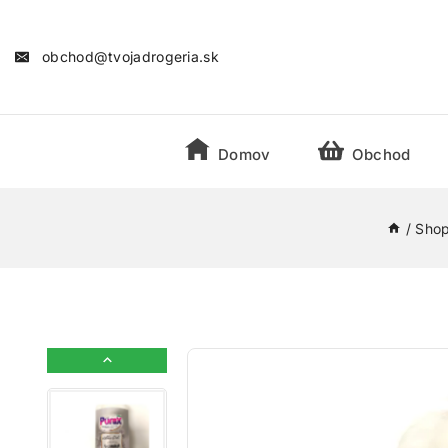
obchod@tvojadrogeria.sk
Domov
Obchod
/
Sho