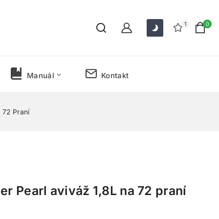
1
0
Manuál
Kontakt
 72 Praní
er Pearl aviváž 1,8L na 72 praní
predaných za posledných 4 hodín