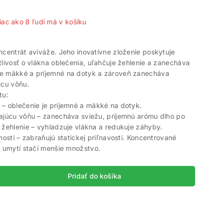
iac ako 8 ľudí má v košíku
ncentrát aviváže. Jeho inovatívne zloženie poskytuje
tlivosť o vlákna oblečenia, uľahčuje žehlenie a zanecháva
e mäkké a príjemné na dotyk a zároveň zanecháva
úcu vôňu.
tu:
– oblečenie je príjemné a mäkké na dotyk.
vajúcu vôňu – zanecháva sviežu, príjemnú arómu dlho po
 žehlenie – vyhladzuje vlákna a redukuje záhyby.
nosti – zabraňujú statickej priľnavosti. Koncentrované
c umytí stačí menšie množstvo.
Pridať do košíka