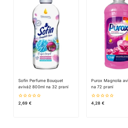
Sofin Perfume Bouquet
Purox Magnolia av
aviváž 800ml na 32 praní
na 72 praní
0
0
2,69
€
4,28
€
z
z
5
5