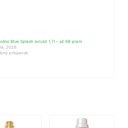
meny!
odov.
olino Blue Splash aviváž 1,7l – až 68 praní
tu.
úla, 2026
bný príspevok