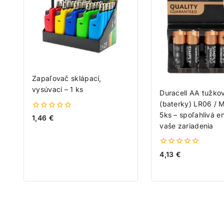
Zapaľovač sklápací,
vysúvací – 1 ks
Duracell AA tužkov
(baterky) LR06 /
5ks – spoľahlivá e
0
1,46
€
z
vaše zariadenia
5
0
4,13
€
z
5