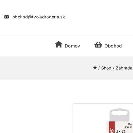
obchod@tvojadrogeria.sk
Domov
Obchod
/
Shop
/
Záhrada