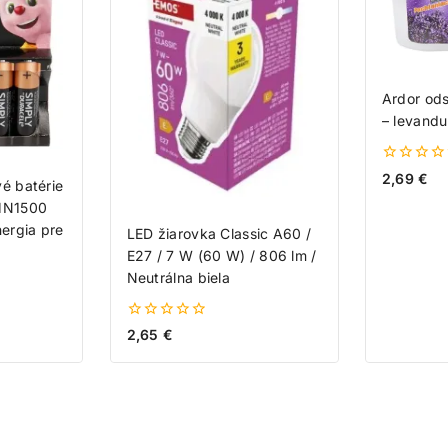
Ardor ods
– levandu
0
2,69
€
é batérie
z
5
 MN1500
nergia pre
LED žiarovka Classic A60 /
E27 / 7 W (60 W) / 806 lm /
Neutrálna biela
0
2,65
€
z
5