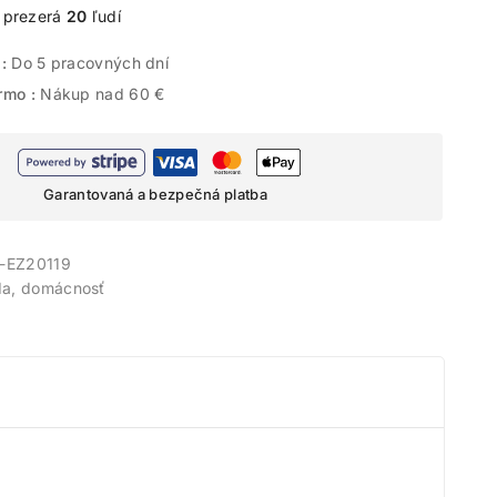
e prezerá
20
ľudí
 :
Do 5 pracovných dní
rmo :
Nákup nad 60 €
Garantovaná a bezpečná platba
-EZ20119
da, domácnosť