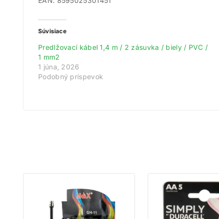
EAN: 8595025301451
Získ
Súvisiace
Predlžovací kábel 1,4 m / 2 zásuvka / biely / PVC /
Zare
1 mm2
Na
1 júna, 2026
Podobný príspevok