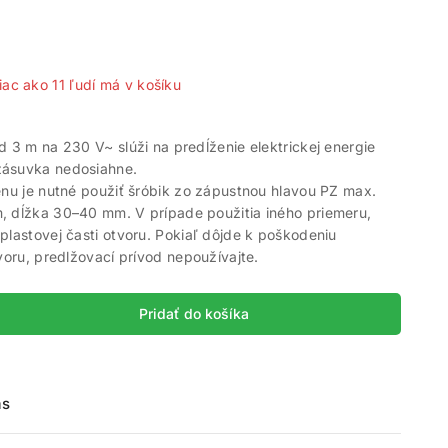
predaných za posledných 20 hodín
iac ako 11 ľudí má v košíku
d 3 m na 230 V~ slúži na predĺženie elektrickej energie
zásuvka nedosiahne.
enu je nutné použiť šróbik zo zápustnou hlavou PZ max.
, dĺžka 30–40 mm. V prípade použitia iného priemeru,
plastovej časti otvoru. Pokiaľ dôjde k poškodeniu
tvoru, predlžovací prívod nepoužívajte.
Pridať do košíka
ás