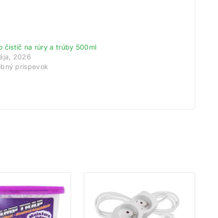
meny!
o čistič na rúry a trúby 500ml
odov.
ája, 2026
tu.
bný príspevok