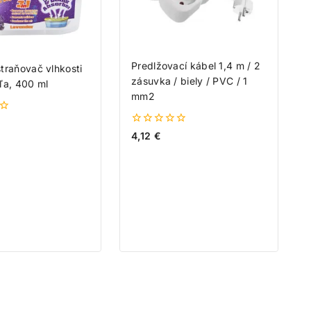
Predlžovací kábel 1,4 m / 2
traňovač vlhkosti
zásuvka / biely / PVC / 1
ľa, 400 ml
mm2
0
4,12
€
z
5