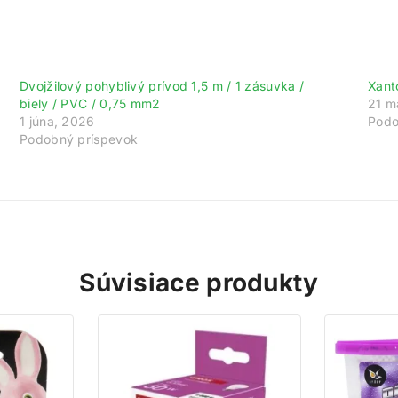
ajte 200 bodov za registráciu a zbierajte od
Dvojžilový pohyblivý prívod 1,5 m / 1 zásuvka /
Xant
gistrujte sa ešte dnes a my vám pripíšeme vstupný bonus 200 b
biely / PVC / 0,75 mm2
21 m
vyše za každé 1 € nákupu získate 1 bod do vášho vernostného úč
1 júna, 2026
Podo
Nakupujte výhodnejšie!
Podobný príspevok
Viac toto okno nezobrazovať
Súvisiace produkty