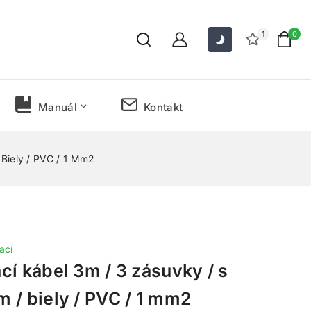
1
0
Manuál
Kontakt
Biely / PVC / 1 Mm2
ací
cí kábel 3m / 3 zásuvky / s
 / biely / PVC / 1 mm2