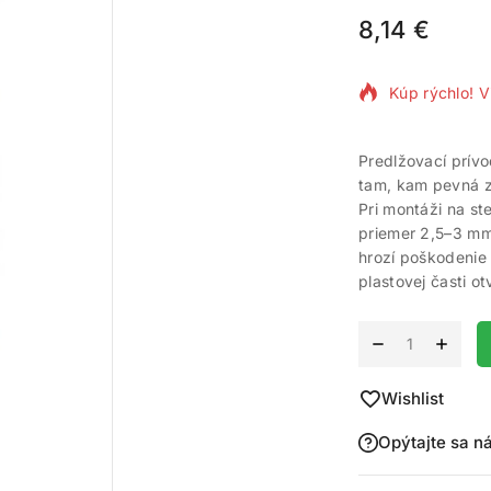
8,14
€
7 produktov 
Kúp rýchlo! V
Predlžovací prívo
tam, kam pevná 
Pri montáži na st
priemer 2,5–3 mm
hrozí poškodenie 
plastovej časti o
Alternative:
Wishlist
Opýtajte sa n