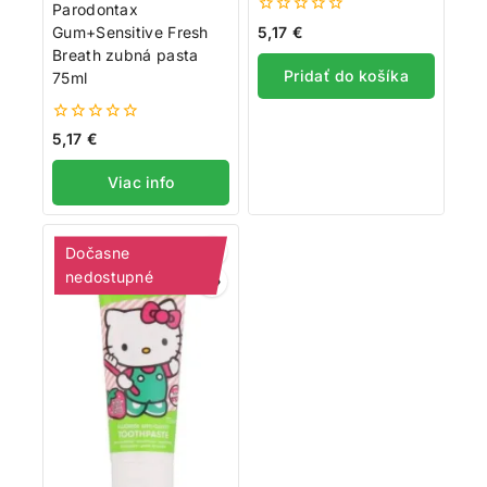
Parodontax
0
5,17
€
Gum+Sensitive Fresh
z
Breath zubná pasta
5
Pridať do košíka
75ml
0
5,17
€
z
5
Viac info
Dočasne
nedostupné