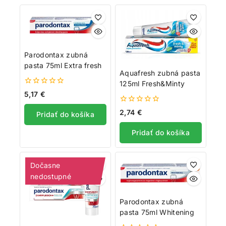
Parodontax zubná
pasta 75ml Extra fresh
Aquafresh zubná pasta
125ml Fresh&Minty
0
5,17
€
z
5
0
2,74
€
Pridať do košíka
z
5
Pridať do košíka
Dočasne
nedostupné
Parodontax zubná
pasta 75ml Whitening