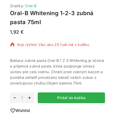
Značky:
Oral-B
Oral-B Whitening 1-2-3 zubná
pasta 75ml
1,92
€
6 produktov predaných za posledných 11 hodín
Kúp rýchlo! Viac ako 20 ľudí má v košíku
Bieliaca zubná pasta Oral-B 1 2 3 Whitening je účinná
a príjemná zubná pasta, ktorá podporuje zdravý
úsmev pre celú rodinu. Chráni pred zubným kazom a
pomáha odhaliť prirodzenú belosť vašich zubov s
osviežujúcou chuťou.Objem balenia 75ml.
Alternative:
Pridať do košíka
Wishlist