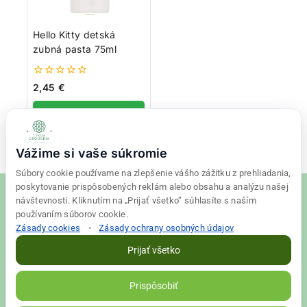
Hello Kitty detská
zubná pasta 75ml
0
2,45
€
z
5
Viac info
Vážime si vaše súkromie
Súbory cookie používame na zlepšenie vášho zážitku z prehliadania,
poskytovanie prispôsobených reklám alebo obsahu a analýzu našej
návštevnosti. Kliknutím na „Prijať všetko” súhlasíte s naším
používaním súborov cookie.
Zásady cookies
•
Zásady ochrany osobných údajov
© 2026 Tvoja drogéria Created
Final Vision
Prijať všetko
Zásady ochrany osobných údajov
|
Obchodné podmienky
Prispôsobiť