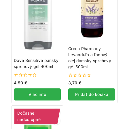
Green Pharmacy
Levanduľa a ľanový
Dove Sensitive pánsky
olej dámsky sprchový
sprchový gél 400ml
gél 500ml
0
0
4,50
€
3,70
€
z
z
5
5
Viac info
Pridať do košíka
Dočasne
nedostupné