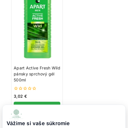
Apart Active Fresh Wild
pánsky sprchový gél
500ml
0
3,02
€
z
5
Viac info
Vážime si vaše súkromie