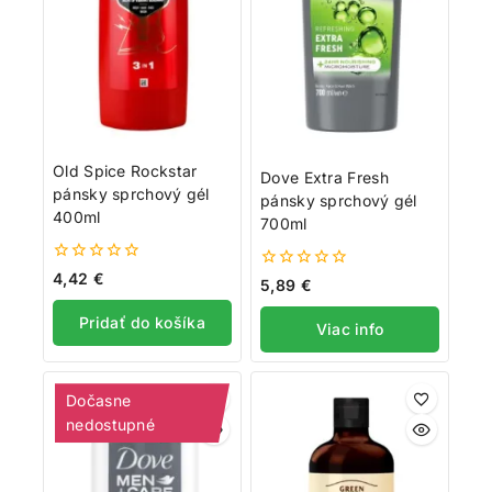
Old Spice Rockstar
Dove Extra Fresh
pánsky sprchový gél
pánsky sprchový gél
400ml
700ml
0
4,42
€
0
5,89
€
z
z
5
5
Pridať do košíka
Viac info
Dočasne
nedostupné