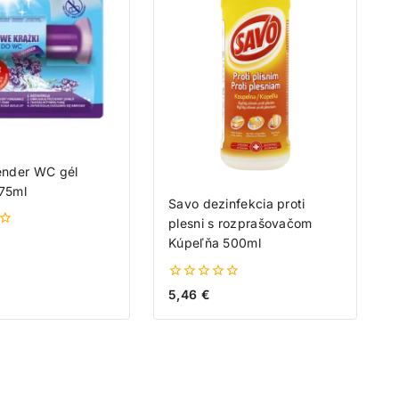
nder WC gél
 75ml
Savo dezinfekcia proti
plesni s rozprašovačom
Kúpeľňa 500ml
0
5,46
€
z
5