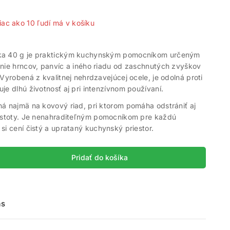
iac ako 10 ľudí má v košíku
ka 40 g je praktickým kuchynským pomocníkom určeným
enie hrncov, panvíc a iného riadu od zaschnutých zvyškov
 Vyrobená z kvalitnej nehrdzavejúcej ocele, je odolná proti
je dlhú životnosť aj pri intenzívnom používaní.
á najmä na kovový riad, pri ktorom pomáha odstrániť aj
čistoty. Je nenahraditeľným pomocníkom pre každú
si cení čistý a uprataný kuchynský priestor.
Pridať do košíka
ás