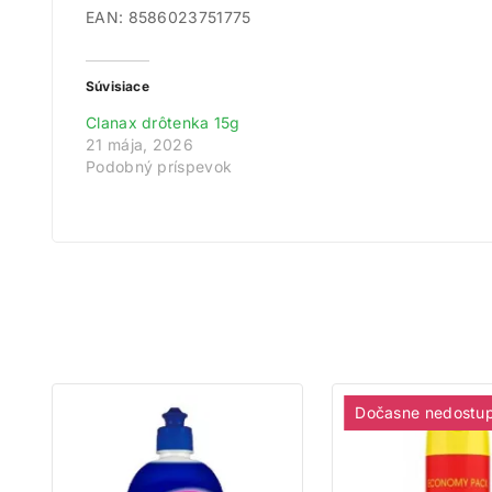
EAN: 8586023751775
Získ
Súvisiace
Zare
Clanax drôtenka 15g
Na
21 mája, 2026
Podobný príspevok
Dočasne nedostu