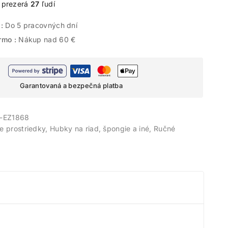
e prezerá
27
ľudí
 :
Do 5 pracovných dní
rmo :
Nákup nad 60 €
Garantovaná a bezpečná platba
-EZ1868
ce prostriedky
,
Hubky na riad, špongie a iné
,
Ručné