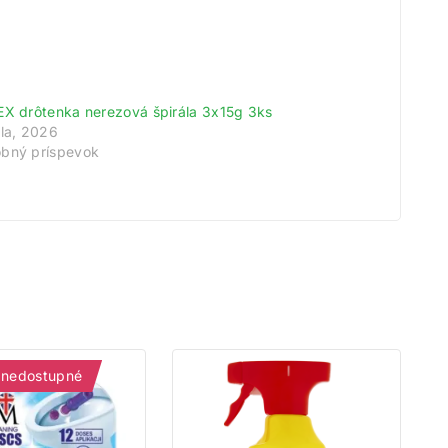
meny!
odov.
EX drôtenka nerezová špirála 3x15g 3ks
tu.
úla, 2026
bný príspevok
 nedostupné