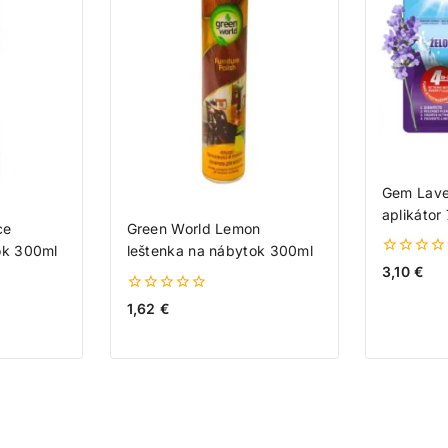
Gem Lave
aplikátor
ce
Green World Lemon
ok 300ml
leštenka na nábytok 300ml
0
3,10
€
z
5
0
1,62
€
z
5