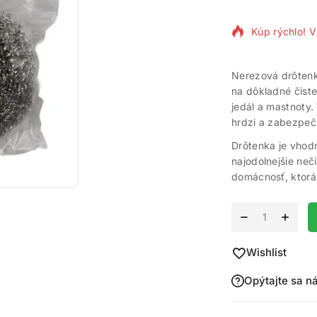
Kúp rýchlo! V
Nerezová drôten
na dôkladné čist
jedál a mastnoty.
hrdzi a zabezpeču
Drôtenka je vhodn
najodolnejšie ne
domácnosť, ktorá 
Alternative:
Wishlist
Opýtajte sa n