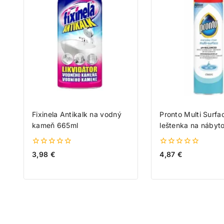
Fixinela Antikalk na vodný
Pronto Multi Surfa
kameň 665ml
leštenka na nábyt
0
0
3,98
€
4,87
€
z
z
5
5