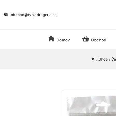
obchod@tvojadrogeria.sk
Domov
Obchod
/
Shop
/
Či