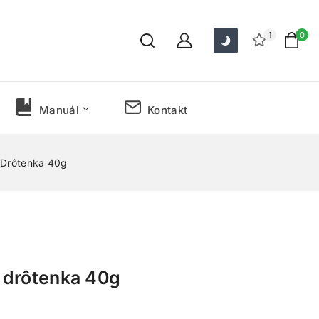
1
0
Manuál
Kontakt
 Drôtenka 40g
 drôtenka 40g
 predaných za posledných 2 hodín