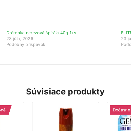
ajte 200 bodov za registráciu a zbierajte od
gistrujte sa ešte dnes a my vám pripíšeme vstupný bonus 200 b
Drôtenka nerezová špirála 40g 1ks
ELIT
vyše za každé 1 € nákupu získate 1 bod do vášho vernostného úč
23 júla, 2026
23 j
Nakupujte výhodnejšie!
Podobný príspevok
Podo
Viac toto okno nezobrazovať
Súvisiace produkty
pné
Dočasne