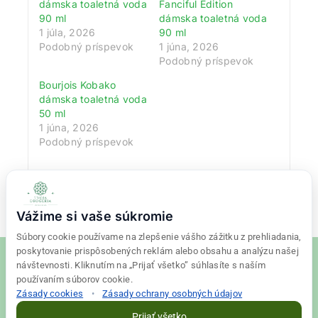
dámska toaletná voda
Fanciful Edition
90 ml
dámska toaletná voda
1 júla, 2026
90 ml
Podobný príspevok
1 júna, 2026
Podobný príspevok
Bourjois Kobako
dámska toaletná voda
50 ml
1 júna, 2026
Podobný príspevok
Vážime si vaše súkromie
Súbory cookie používame na zlepšenie vášho zážitku z prehliadania,
poskytovanie prispôsobených reklám alebo obsahu a analýzu našej
návštevnosti. Kliknutím na „Prijať všetko” súhlasíte s naším
používaním súborov cookie.
Zásady cookies
•
Zásady ochrany osobných údajov
© 2026 Tvoja drogéria Created
Final Vision
Prijať všetko