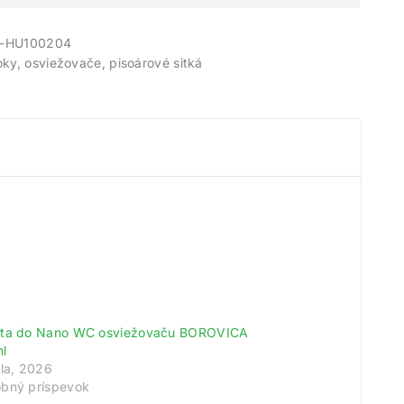
-HU100204
ky, osviežovače, pisoárové sitká
ta do Nano WC osviežovaču BOROVICA
l
úla, 2026
meny!
bný príspevok