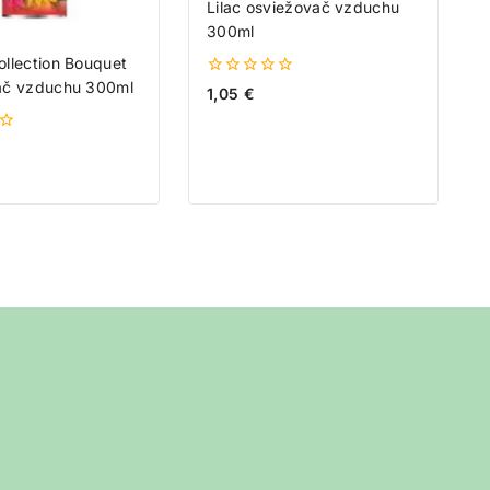
Lilac osviežovač vzduchu
300ml
llection Bouquet
ač vzduchu 300ml
0
1,05
€
z
5