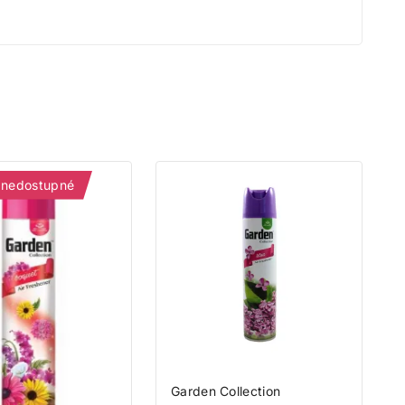
odov.
tu.
 nedostupné
Garden Collection