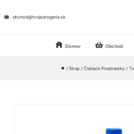
obchod@tvojadrogeria.sk
Domov
Obchod
/
Shop
/
Čistiace Prostriedky
/
To