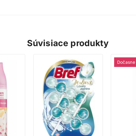
gistrujte sa ešte dnes a my vám pripíšeme vstupný bonus 200 b
vyše za každé 1 € nákupu získate 1 bod do vášho vernostného úč
Nakupujte výhodnejšie!
Viac toto okno nezobrazovať
Súvisiace produkty
Dočasne