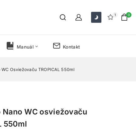
1
0
Manuál
Kontakt
o WC Osviežovaču TROPICAL 550ml
o Nano WC osviežovaču
 550ml