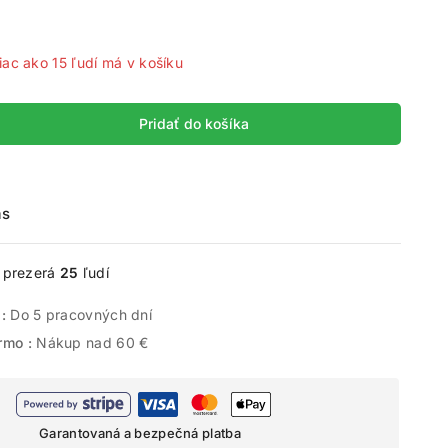
predaných za posledných 9 hodín
iac ako 15 ľudí má v košíku
Pridať do košíka
ás
e prezerá
25
ľudí
 :
Do 5 pracovných dní
rmo :
Nákup nad 60 €
Garantovaná a bezpečná platba