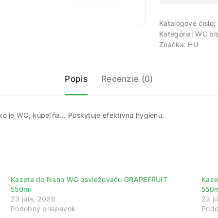
Katalógové číslo:
Kategória:
WC blo
Značka:
HU
Popis
Recenzie (0)
ko je WC, kúpeľňa… Poskytuje efektívnu hygienu.
Kazeta do Nano WC osviežovaču GRAPEFRUIT
Kaze
550ml
550m
23 júla, 2026
23 j
ajte 200 bodov za registráciu a zbierajte od
Podobný príspevok
Podo