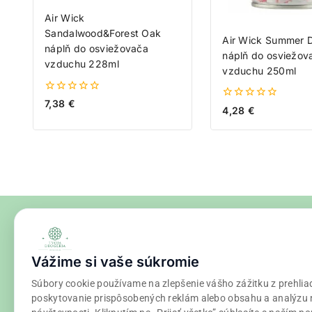
Air Wick
Sandalwood&Forest Oak
Air Wick Summer D
náplň do osviežovača
náplň do osviežov
vzduchu 228ml
vzduchu 250ml
0
7,38
€
0
4,28
€
z
z
5
5
Vážime si vaše súkromie
Súbory cookie používame na zlepšenie vášho zážitku z prehlia
poskytovanie prispôsobených reklám alebo obsahu a analýzu 