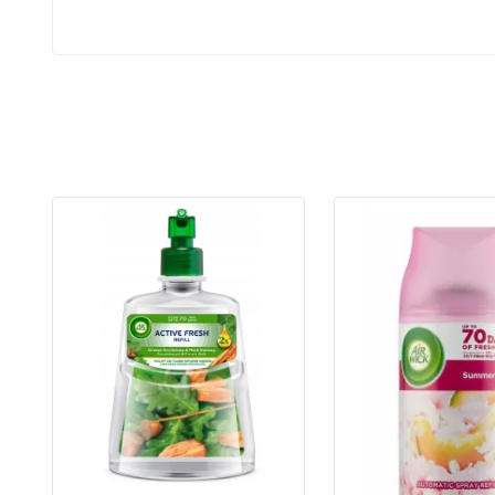
Zare
Na