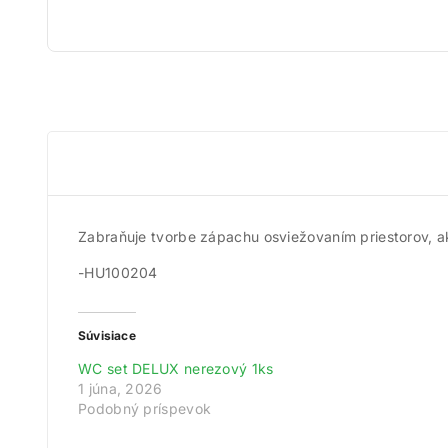
Zabraňuje tvorbe zápachu osviežovaním priestorov, a
-HU100204
Súvisiace
WC set DELUX nerezový 1ks
1 júna, 2026
Podobný príspevok
Získ