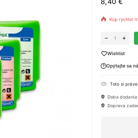
8,40
€
4 produktov 
Kúp rýchlo! V
Alternative:
Wishlist
Opýtajte sa n
Toto si práv
Doba dodania
Doprava zada