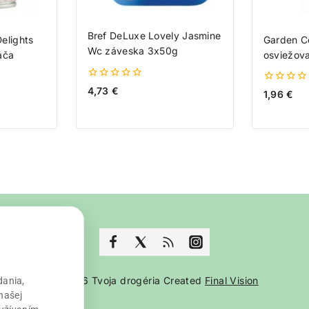
Bref DeLuxe Lovely Jasmine
elights
Garden Co
Wc záveska 3x50g
ača
osviežov
0
4,73
€
0
1,96
€
z
z
5
5
© 2026 Tvoja drogéria Created
Final Vision
dania,
našej