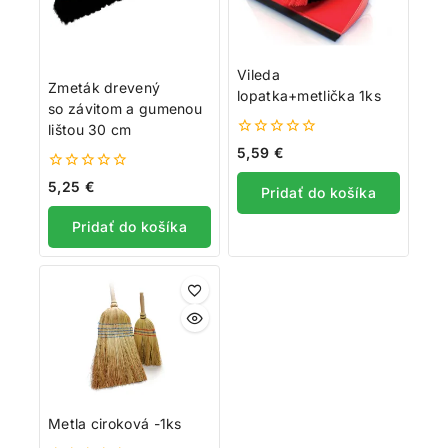
Vileda
Zmeták drevený
lopatka+metlička 1ks
so závitom a gumenou
lištou 30 cm
0
5,59
€
z
5
0
5,25
€
Pridať do košíka
z
5
Pridať do košíka
Metla ciroková -1ks