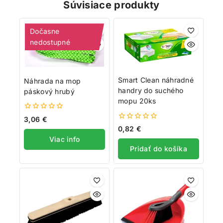
Súvisiace produkty
Dočasne
nedostupné
Smart Clean náhradné
Náhrada na mop
handry do suchého
páskový hrubý
mopu 20ks
0
3,06
€
z
0
0,82
€
5
z
Viac info
5
Pridať do košíka