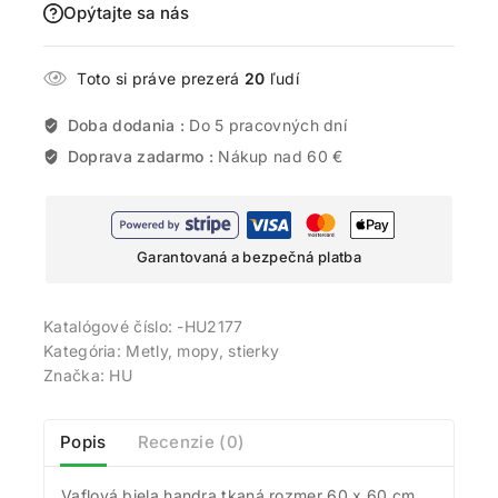
Opýtajte sa nás
Toto si práve prezerá
20
ľudí
Doba dodania :
Do 5 pracovných dní
Doprava zadarmo :
Nákup nad 60 €
Garantovaná a bezpečná platba
Katalógové číslo:
-HU2177
Kategória:
Metly, mopy, stierky
Značka:
HU
Popis
Recenzie (0)
Vaflová biela handra tkaná rozmer 60 x 60 cm