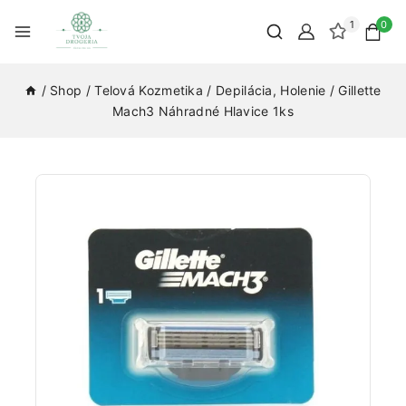
1
0
/
Shop
/
Telová Kozmetika
/
Depilácia, Holenie
/
Gillette
Mach3 Náhradné Hlavice 1ks