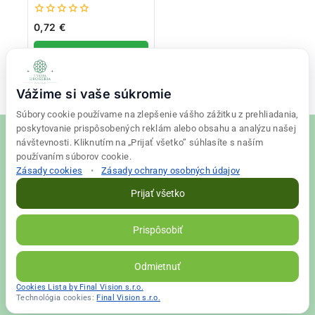
0
0,72
€
z
5
Pridať do košíka
Vážime si vaše súkromie
Súbory cookie používame na zlepšenie vášho zážitku z prehliadania,
poskytovanie prispôsobených reklám alebo obsahu a analýzu našej
návštevnosti. Kliknutím na „Prijať všetko” súhlasíte s naším
používaním súborov cookie.
Zásady cookies
•
Zásady ochrany osobných údajov
© 2026 Tvoja drogéria Created
Final Vision
Prijať všetko
Zásady ochrany osobných údajov
|
Obchodné podmienky
Prispôsobiť
VALLS s. r. o. | IČO: 56698526 | DIČ: 2122398663
Odmietnuť
Cookies Lista by Final Vision s.r.o.
Technológia cookies:
Final Vision s.r.o.