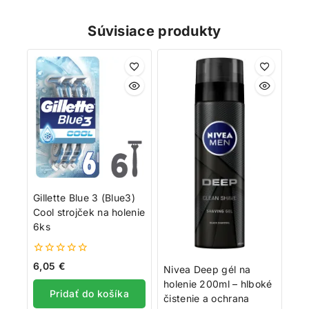
Získajte 200 bodov za registráciu a
Súvisiace produkty
zbierajte odmeny!
Zaregistrujte sa ešte dnes a my vám pripíšeme vstupný
bonus 200 bodov. Navyše za každé 1 € nákupu získate
1 bod do vášho vernostného účtu. Nakupujte
výhodnejšie!
Viac toto okno nezobrazovať
Gillette Blue 3 (Blue3)
Cool strojček na holenie
6ks
0
6,05
€
Nivea Deep gél na
z
holenie 200ml – hlboké
5
Pridať do košíka
čistenie a ochrana