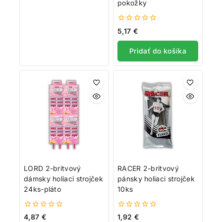
pokožky
0
5,17
€
z
5
Pridať do košíka
LORD 2-britvový
RACER 2-britvový
dámsky holiaci strojček
pánsky holiaci strojček
24ks-pláto
10ks
0
0
4,87
€
1,92
€