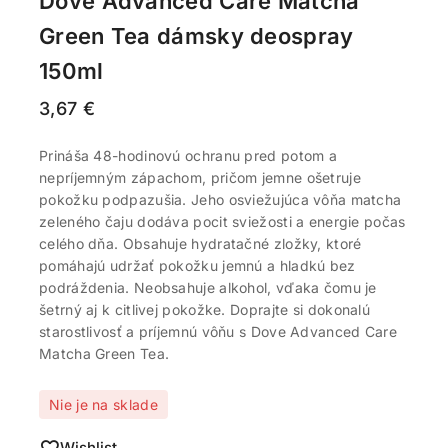
Dove Advanced Care Matcha
Green Tea dámsky deospray
150ml
3,67
€
Prináša 48-hodinovú ochranu pred potom a
nepríjemným zápachom, pričom jemne ošetruje
pokožku podpazušia. Jeho osviežujúca vôňa matcha
zeleného čaju dodáva pocit sviežosti a energie počas
celého dňa. Obsahuje hydratačné zložky, ktoré
pomáhajú udržať pokožku jemnú a hladkú bez
podráždenia. Neobsahuje alkohol, vďaka čomu je
šetrný aj k citlivej pokožke. Doprajte si dokonalú
starostlivosť a príjemnú vôňu s Dove Advanced Care
Matcha Green Tea.
Nie je na sklade
Wishlist