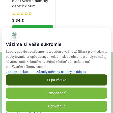
Black&White dámsky
deostick 50ml
0
3,34
€
z
5
Pridať do košíka
Vážime si vaše súkromie
Súbory cookie používame na zlepšenie vášho zážitku z prehliadania,
poskytovanie prispôsobených reklám alebo obsahu a analýzu našej
návštevnosti. Kliknutím na „Prijať všetko” súhlasíte s naším
používaním súborov cookie.
Zásady cookies
•
Zásady ochrany osobných údajov
© 2026 Tvoja drogéria Created
Final Vision
Prijať všetko
Zásady ochrany osobných údajov
|
Obchodné podmienky
Prispôsobiť
VALLS s. r. o. | IČO: 56698526 | DIČ: 2122398663
Odmietnuť