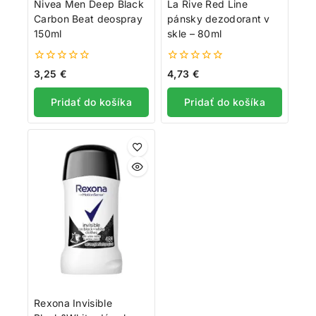
Nivea Men Deep Black
La Rive Red Line
Carbon Beat deospray
pánsky dezodorant v
150ml
skle – 80ml
0
0
3,25
€
4,73
€
z
z
5
5
Pridať do košíka
Pridať do košíka
Rexona Invisible