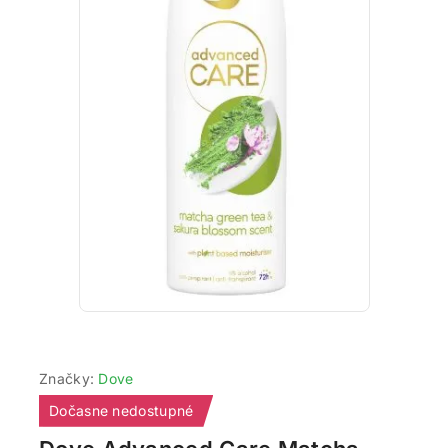
Značky:
Dove
Dočasne nedostupné