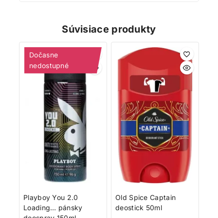
Súvisiace produkty
Dočasne
nedostupné
Playboy You 2.0
Old Spice Captain
Loading… pánsky
deostick 50ml
deospray 150ml