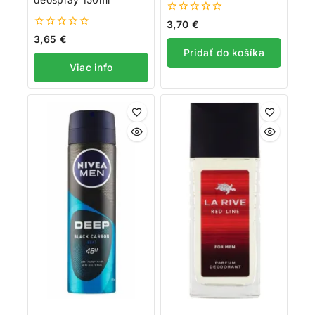
0
3,70
€
z
0
3,65
€
5
z
Pridať do košíka
5
Viac info