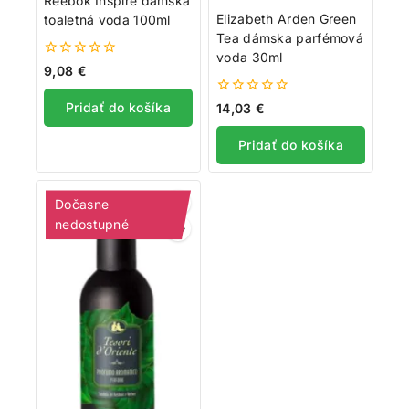
Reebok Inspire dámska
Elizabeth Arden Green
toaletná voda 100ml
Tea dámska parfémová
voda 30ml
0
9,08
€
z
5
0
Pridať do košíka
14,03
€
z
5
Pridať do košíka
Dočasne
nedostupné