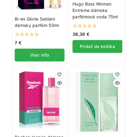
Hugo Boss Woman
Extreme dámska
parfémová voda 75ml
Bi-es Gloria Sabiani
dámsky parfém 50ml
0
38,36
€
z
0
5
7
€
Pridať do košíka
z
5
Viac info