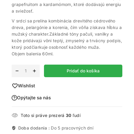
grapefruitom a kardamómom, ktoré dodávajú energiu
a sviežosť.
V srdci sa prelína kombinácia drevitého cédrového
dreva, pelargónie a korenia, čím vôňa získava hĺbku a
mužský charakter.Základné tóny pačuli, vanilky a
kože pridávajú vôni teplý, zmyselný a trvácny podpis,
ktorý podčiarkuje osobnosť každého muža.
Objem balenia 60ml.
Alternative:
Pridať do košíka
Wishlist
Opýtajte sa nás
Toto si práve prezerá
30
ľudí
Doba dodania :
Do 5 pracovných dní