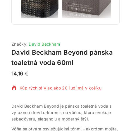
Značky:
David Beckham
David Beckham Beyond pánska
toaletná voda 60ml
14,16
€
14 produktov predaných za posledných 2 hodín
Kúp rýchlo! Viac ako 20 ľudí má v košíku
David Beckham Beyond je pánska toaletná voda s
výraznou drevito-korenistou vôňou, ktorá evokuje
sebadôveru, eleganciu a moderný štýl.
Vôňa sa otvára osviežujúcimi tónmi – akordom mojita,