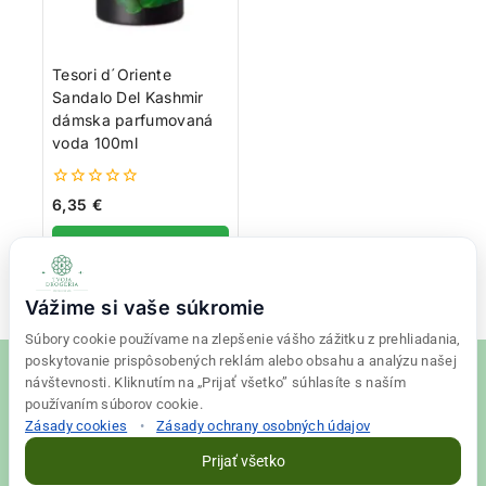
Tesori d´Oriente
Sandalo Del Kashmir
dámska parfumovaná
voda 100ml
0
6,35
€
z
5
Viac info
Vážime si vaše súkromie
Súbory cookie používame na zlepšenie vášho zážitku z prehliadania,
poskytovanie prispôsobených reklám alebo obsahu a analýzu našej
návštevnosti. Kliknutím na „Prijať všetko” súhlasíte s naším
používaním súborov cookie.
Zásady cookies
•
Zásady ochrany osobných údajov
© 2026 Tvoja drogéria Created
Final Vision
Prijať všetko