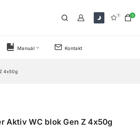
1
0
Manuál
Kontakt
 Z 4x50g
r Aktiv WC blok Gen Z 4x50g
predaných za posledných 17 hodín