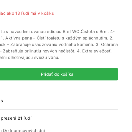
iac ako 13 ľudí má v košíku
rtu s novou limitovanou edíciou Bref WC.Čistota s Bref. 4-
 1. Aktívna pena – Čistí toaletu s každým spláchnutím. 2.
ok – Zabraňuje usadzovaniu vodného kameňa. 3. Ochrana
– Zabraňuje priľnutiu nových nečistôt. 4. Extra sviežosť.
ľni dlhotrvajúcu sviežu vôňu.
Pridať do košíka
ás
e prezerá
21
ľudí
 :
Do 5 pracovných dní