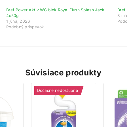
ajte 200 bodov za registráciu a zbierajte od
Bref Power Aktiv WC blok Royal Flush Splash Jack
Bref
4x50g
8 má
gistrujte sa ešte dnes a my vám pripíšeme vstupný bonus 200 b
1 júna, 2026
Podo
vyše za každé 1 € nákupu získate 1 bod do vášho vernostného úč
Podobný príspevok
Nakupujte výhodnejšie!
Viac toto okno nezobrazovať
Súvisiace produkty
Dočasne nedostupné