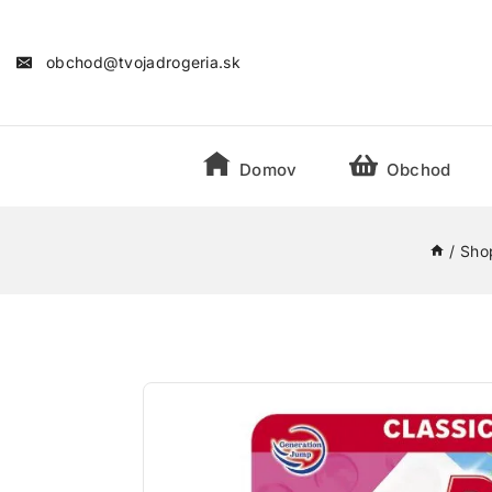
obchod@tvojadrogeria.sk
Domov
Obchod
/
Sho