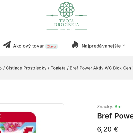
Akciový tovar
Najpredávanejšie
Zľava
p
/
Čistiace Prostriedky
/
Toaleta
/
Bref Power Aktiv WC Blok Gen
Značky:
Bref
Bref Powe
6,20
€
7 produktov 