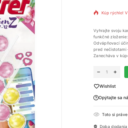
Kúp rýchlo! V
Vyhrajte svoju ka
funkčné zloženie:
Odvápňovací účin
pred nečistotami 
Zanecháva v kúpe
Alternative:
Wishlist
Opýtajte sa n
Toto si práv
Doba dodania