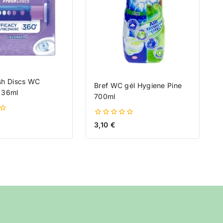
sh Discs WC
Bref WC gél Hygiene Pine
 36ml
700ml
0
3,10
€
z
5