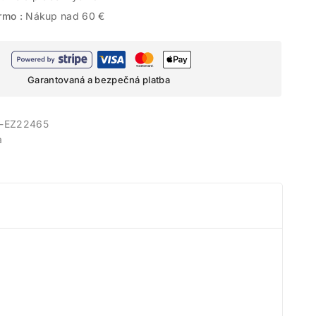
rmo :
Nákup nad 60 €
Garantovaná a bezpečná platba
-EZ22465
a