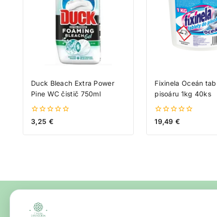
Duck Bleach Extra Power
Fixinela Oceán tab
Pine WC čistič 750ml
pisoáru 1kg 40ks
0
0
3,25
€
19,49
€
z
z
5
5