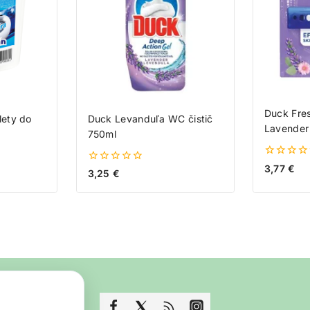
Duck Fre
lety do
Duck Levanduľa WC čistič
Lavender
750ml
0
3,77
€
0
3,25
€
z
z
5
5