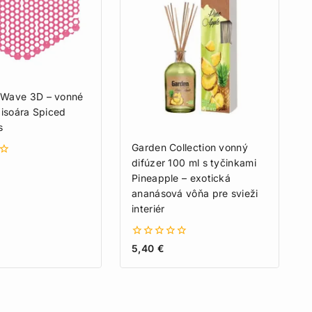
Wave 3D – vonné
pisoára Spiced
s
Garden Collection vonný
difúzer 100 ml s tyčinkami
Pineapple – exotická
ananásová vôňa pre svieži
interiér
0
5,40
€
z
5