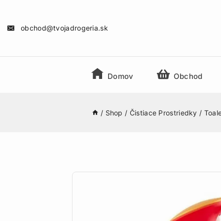
obchod@tvojadrogeria.sk
Domov
Obchod
/
Shop
/
Čistiace Prostriedky
/
Toal