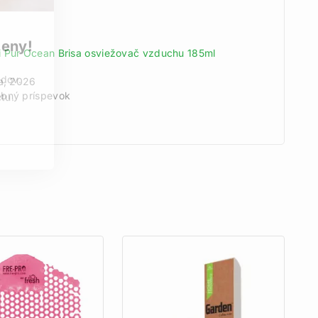
meny!
 Pur Ocean Brisa osviežovač vzduchu 185ml
odov.
na, 2026
bný príspevok
tu.