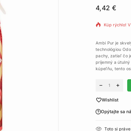
4,42
€
16 produktov
Kúp rýchlo! V
Ambi Pur je skvel
technológiou Odou
pachy, zatiaľ čo 
príjemný a útulný
kúpeľňu, tento o
Alternative:
Wishlist
Opýtajte sa n
Toto si práv