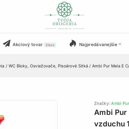
Akciový tovar
Najpredávanejšie
Zľava
eta
/
WC Bloky, Osviežovače, Pisoárové Sitká
/
Ambi Pur Mela E 
Značky:
Ambi Pu
Ambi Pur 
vzduchu 