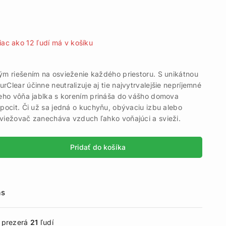
 predaných za posledných 12 hodín
iac ako 12 ľudí má v košíku
ým riešením na osvieženie každého priestoru. S unikátnou
rClear účinne neutralizuje aj tie najvytrvalejšie nepríjemné
jeho vôňa jablka s korením prináša do vášho domova
 pocit. Či už sa jedná o kuchyňu, obývaciu izbu alebo
sviežovač zanecháva vzduch ľahko voňajúci a svieži.
Pridať do košíka
ás
e prezerá
21
ľudí