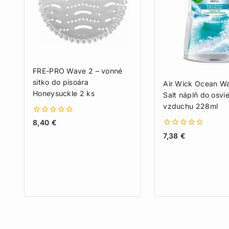
FRE-PRO Wave 2 – vonné
sitko do pisoára
Air Wick Ocean W
Honeysuckle 2 ks
Salt náplň do osv
vzduchu 228ml
0
8,40
€
z
0
7,38
€
5
z
5