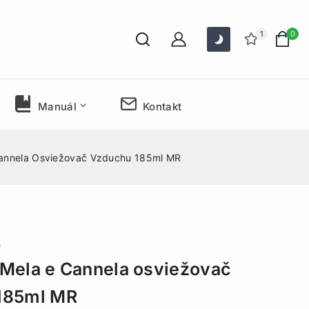
1
0
Manuál
Kontakt
Cannela Osviežovač Vzduchu 185ml MR
r
Mela e Cannela osviežovač
185ml MR