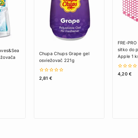
FRE-PRO 
sitko do 
aves&Sea
Chupa Chups Grape gel
Apple 1 k
iežovača
osviežovač 221g
0
4,20
€
0
z
2,81
€
z
5
5