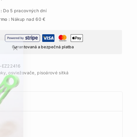
 :
Do 5 pracovných dní
rmo :
Nákup nad 60 €
Garantovaná a bezpečná platba
-EZ22416
ky, osviežovače, pisoárové sitká