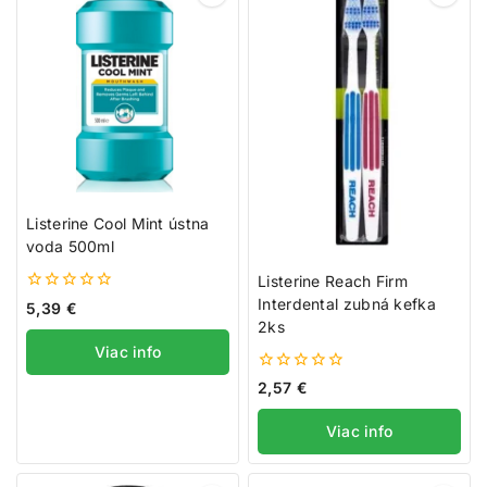
Listerine Cool Mint ústna
voda 500ml
Listerine Reach Firm
Interdental zubná kefka
0
5,39
€
z
2ks
5
Viac info
0
2,57
€
z
5
Viac info