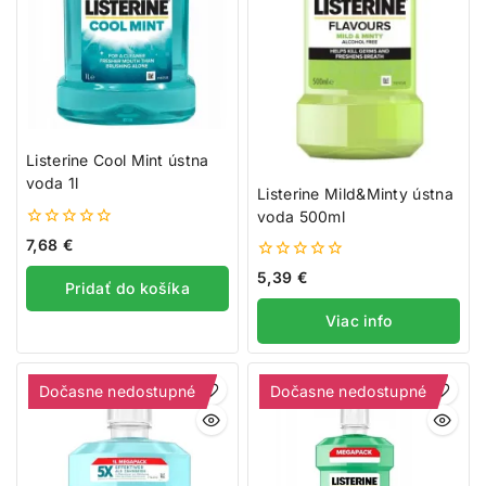
Listerine Cool Mint ústna
voda 1l
Listerine Mild&Minty ústna
voda 500ml
0
7,68
€
z
5
0
5,39
€
Pridať do košíka
z
5
Viac info
Dočasne nedostupné
Dočasne nedostupné