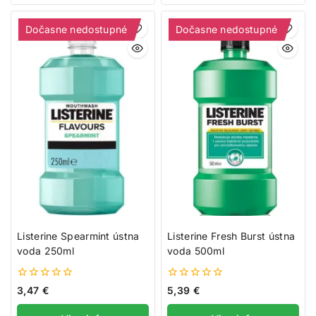
Dočasne nedostupné
Dočasne nedostupné
Listerine Spearmint ústna
Listerine Fresh Burst ústna
voda 250ml
voda 500ml
0
0
3,47
€
5,39
€
z
z
5
5