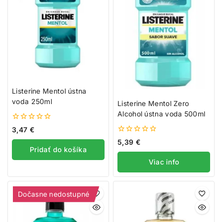
Listerine Mentol ústna
voda 250ml
Listerine Mentol Zero
Alcohol ústna voda 500ml
0
3,47
€
z
0
5,39
€
5
z
Pridať do košíka
5
Viac info
Dočasne nedostupné