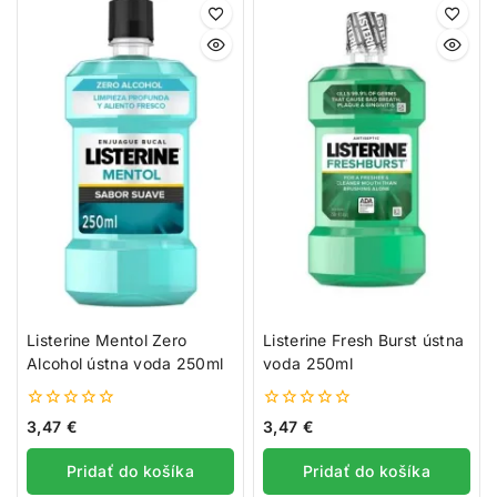
Listerine Mentol Zero
Listerine Fresh Burst ústna
Alcohol ústna voda 250ml
voda 250ml
0
0
3,47
€
3,47
€
z
z
5
5
Pridať do košíka
Pridať do košíka