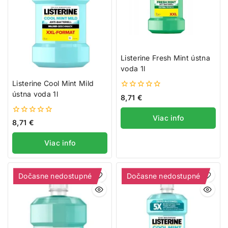
Listerine Fresh Mint ústna
voda 1l
Listerine Cool Mint Mild
ústna voda 1l
0
8,71
€
z
5
Viac info
0
8,71
€
z
5
Viac info
Dočasne nedostupné
Dočasne nedostupné