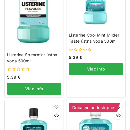
Listerine Cool Mint Milder
Taste ústna voda 500ml
Listerine Spearmint ústna
0
5,39
€
voda 500ml
z
5
Viac info
0
5,39
€
z
5
Viac info
Dočasne nedostupné