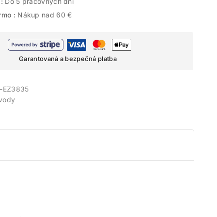
 :
Do 5 pracovných dní
rmo :
Nákup nad 60 €
Garantovaná a bezpečná platba
-EZ3835
 vody