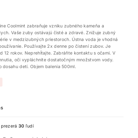
rine Coolmint zabraňuje vzniku zubného kameňa a
dych. Vaše zuby ostávajú čisté a zdravé. Znižuje zubný
térie v medzizubných priestoroch. Ústna voda je vhodná
oužívanie. Používajte 2x denne po čistení zubov. Je
d 12 rokov. Neprehĺtajte. Zabráňte kontaktu s očami. V
ahnutia, oči vypláchnite dostatočným množstvom vody.
 dosahu detí. Objem balenia 500ml.
ás
e prezerá
30
ľudí