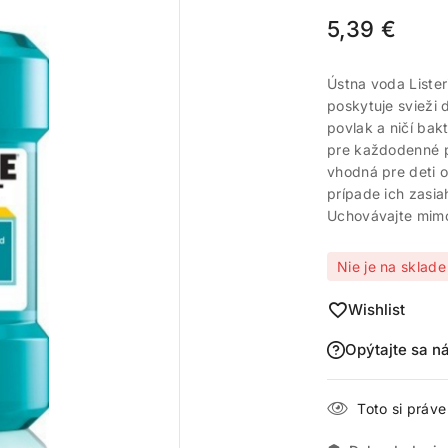
5,39
€
Ústna voda Liste
poskytuje svieži 
povlak a ničí bak
pre každodenné p
vhodná pre deti o
prípade ich zasi
Uchovávajte mimo
Nie je na sklade
Wishlist
Opýtajte sa n
Toto si práv