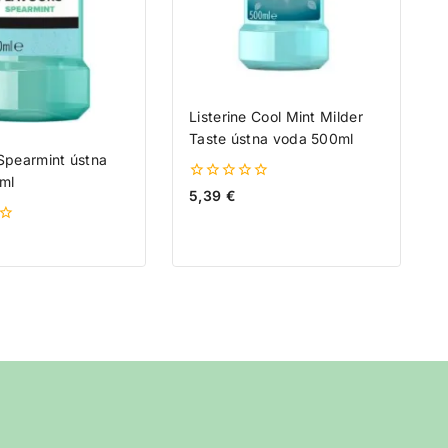
Listerine Cool Mint Milder
Taste ústna voda 500ml
 Spearmint ústna
ml
0
5,39
€
z
5