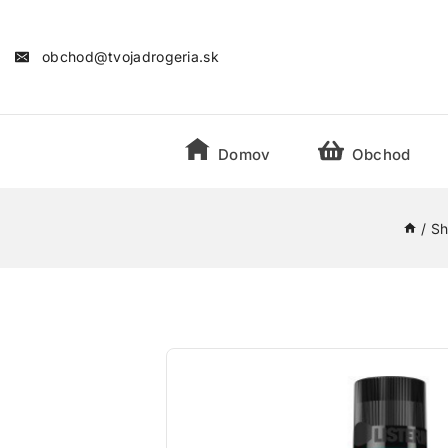
obchod@tvojadrogeria.sk
Domov
Obchod
/
S