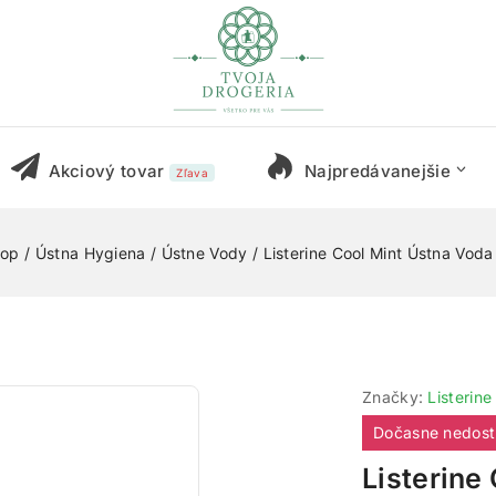
Akciový tovar
Najpredávanejšie
Zľava
hop
/
Ústna Hygiena
/
Ústne Vody
/
Listerine Cool Mint Ústna Vod
Značky:
Listerine
Dočasne nedos
Listerine