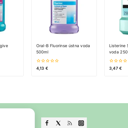
give
Oral-B Fluorinse ústna voda
Listerine
500ml
voda 250
0
0
4,13
€
3,47
€
z
z
5
5