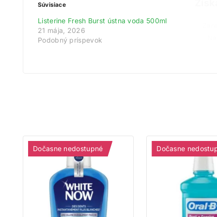
Získ
Súvisiace
Listerine Fresh Burst ústna voda 500ml
Zare
21 mája, 2026
Na
Podobný príspevok
Dočasne nedostupné
Dočasne nedostu