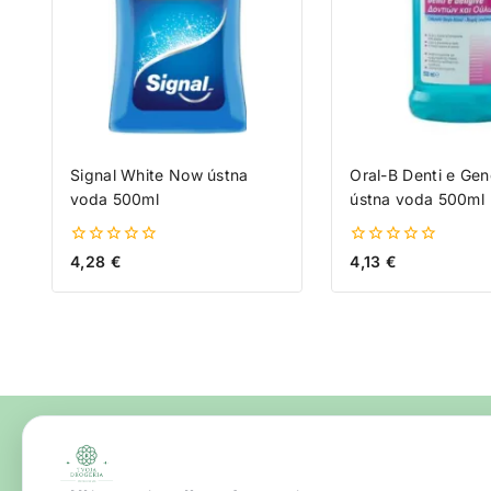
Signal White Now ústna
Oral-B Denti e Gen
voda 500ml
ústna voda 500ml
0
0
4,28
€
4,13
€
z
z
5
5