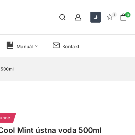
1
0
Manuál
Kontakt
a 500ml
tupné
 Cool Mint ústna voda 500ml