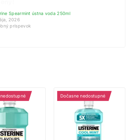
meny!
erine Spearmint ústna voda 250ml
odov.
ája, 2026
tu.
bný príspevok
 nedostupné
Dočasne nedostupné