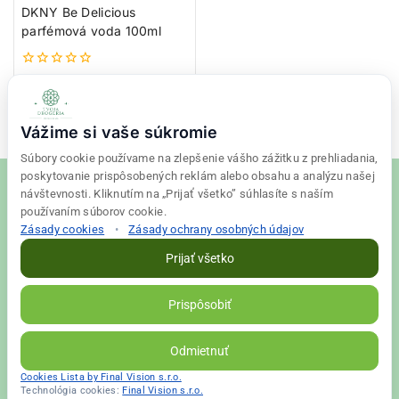
DKNY Be Delicious
parfémová voda 100ml
0
36,76
€
z
5
Pridať do košíka
Vážime si vaše súkromie
Súbory cookie používame na zlepšenie vášho zážitku z prehliadania,
poskytovanie prispôsobených reklám alebo obsahu a analýzu našej
návštevnosti. Kliknutím na „Prijať všetko” súhlasíte s naším
používaním súborov cookie.
Zásady cookies
•
Zásady ochrany osobných údajov
© 2026 Tvoja drogéria Created
Final Vision
Prijať všetko
Zásady ochrany osobných údajov
|
Obchodné podmienky
Prispôsobiť
VALLS s. r. o. | IČO: 56698526 | DIČ: 2122398663
Odmietnuť
Cookies Lista by Final Vision s.r.o.
Technológia cookies:
Final Vision s.r.o.