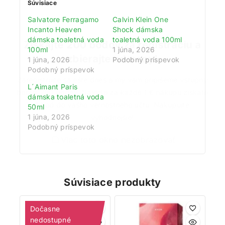
Súvisiace
Salvatore Ferragamo
Calvin Klein One
Incanto Heaven
Shock dámska
dámska toaletná voda
toaletná voda 100ml
Získajte 200 bodov za registráciu a
100ml
1 júna, 2026
zbierajte odmeny!
1 júna, 2026
Podobný príspevok
Podobný príspevok
Zaregistrujte sa ešte dnes a my vám pripíšeme vstupný
L´Aimant Paris
bonus 200 bodov. Navyše za každé 1 € nákupu získate
dámska toaletná voda
1 bod do vášho vernostného účtu. Nakupujte
50ml
1 júna, 2026
výhodnejšie!
Podobný príspevok
Viac toto okno nezobrazovať
Súvisiace produkty
Dočasne
nedostupné