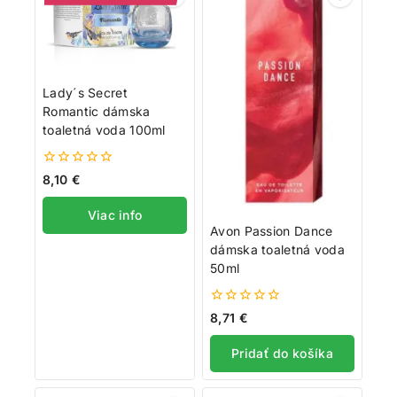
Lady´s Secret
Romantic dámska
toaletná voda 100ml
0
8,10
€
z
5
Viac info
Avon Passion Dance
dámska toaletná voda
50ml
0
8,71
€
z
5
Pridať do košíka