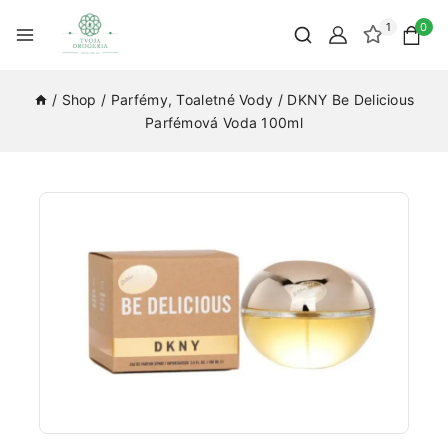
1
0
/
Shop
/
Parfémy, Toaletné Vody
/
DKNY Be Delicious
Parfémová Voda 100ml