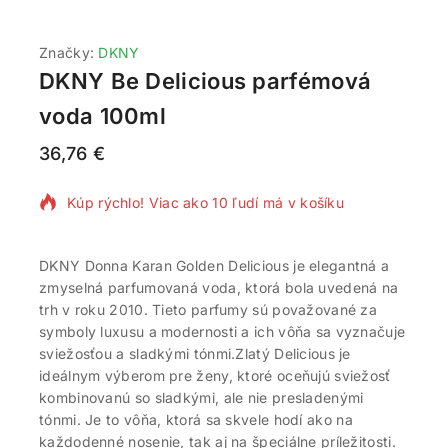
Značky:
DKNY
DKNY Be Delicious parfémová
voda 100ml
36,76
€
20 produktov predaných za posledných 19 hodín
Kúp rýchlo! Viac ako 10 ľudí má v košíku
DKNY Donna Karan Golden Delicious je elegantná a
zmyselná parfumovaná voda, ktorá bola uvedená na
trh v roku 2010. Tieto parfumy sú považované za
symboly luxusu a modernosti a ich vôňa sa vyznačuje
sviežosťou a sladkými tónmi.Zlatý Delicious je
ideálnym výberom pre ženy, ktoré oceňujú sviežosť
kombinovanú so sladkými, ale nie presladenými
tónmi. Je to vôňa, ktorá sa skvele hodí ako na
každodenné nosenie, tak aj na špeciálne príležitosti.