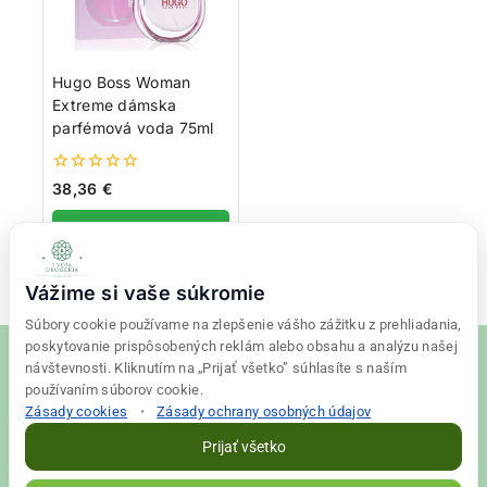
Hugo Boss Woman
Extreme dámska
parfémová voda 75ml
0
38,36
€
z
5
Pridať do košíka
Vážime si vaše súkromie
Súbory cookie používame na zlepšenie vášho zážitku z prehliadania,
poskytovanie prispôsobených reklám alebo obsahu a analýzu našej
návštevnosti. Kliknutím na „Prijať všetko” súhlasíte s naším
používaním súborov cookie.
Zásady cookies
•
Zásady ochrany osobných údajov
© 2026 Tvoja drogéria Created
Final Vision
Prijať všetko