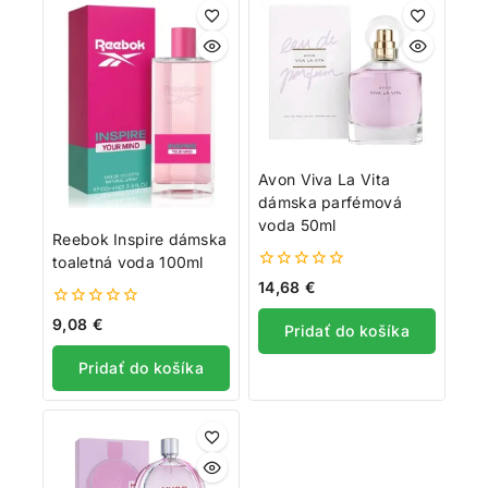
Avon Viva La Vita
dámska parfémová
voda 50ml
Reebok Inspire dámska
toaletná voda 100ml
0
14,68
€
z
5
0
9,08
€
Pridať do košíka
z
5
Pridať do košíka