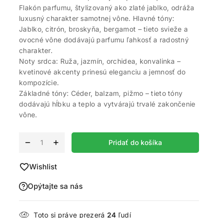
Flakón parfumu, štylizovaný ako zlaté jablko, odráža
luxusný charakter samotnej vône. Hlavné tóny:
Jablko, citrón, broskyňa, bergamot – tieto svieže a
ovocné vône dodávajú parfumu ľahkosť a radostný
charakter.
Noty srdca: Ruža, jazmín, orchidea, konvalinka –
kvetinové akcenty prinesú eleganciu a jemnosť do
kompozície.
Základné tóny: Céder, balzam, pižmo – tieto tóny
dodávajú hĺbku a teplo a vytvárajú trvalé zakončenie
vône.
Alternative:
Pridať do košíka
Wishlist
Opýtajte sa nás
Toto si práve prezerá
24
ľudí