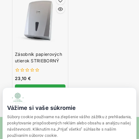
Zásobník papierových
utierok STRIEBORNÝ
0
23,10
€
z
5
Pridať do košíka
Vážime si vaše súkromie
Súbory cookie používame na zlepšenie vášho zážitku z prehliadania,
poskytovanie prispôsobených reklám alebo obsahu a analýzu našej
návštevnosti. Kliknutím na „Prijať všetko” súhlasíte s naším
používaním súborov cookie.