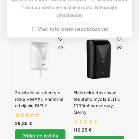
1 bod do vášho vernostného účtu. Nakupujte
výhodnejšie!
Súvisiace produkty
Viac toto okno nezobrazovať
Zásobník na utierky v
Elektrický dávkovač
rolke – MAXI, vnútorné
tekutého mydla ELITE
odvíjanie BIELY
1000ml-senzorový,
čierny
0
28,35
€
z
0
110,25
€
5
z
Pridať do košíka
5