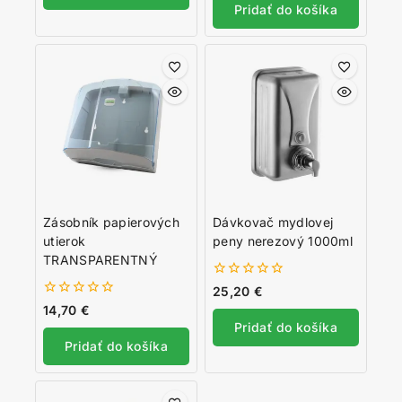
Pridať do košíka
Zásobník papierových
Dávkovač mydlovej
utierok
peny nerezový 1000ml
TRANSPARENTNÝ
0
25,20
€
z
0
14,70
€
5
z
Pridať do košíka
5
Pridať do košíka