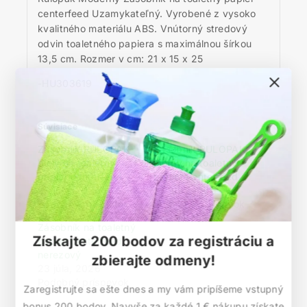
centerfeed Uzamykateľný. Vyrobené z vysoko
kvalitného materiálu ABS. Vnútorný stredový
odvin toaletného papiera s maximálnou šírkou
13,5 cm. Rozmer v cm: 21 x 15 x 25
-HU303619
Súvisiace
Zásobník RULOPAK
Zásobník RULOPAK
biely na toaletný
čierny na toaletný
papier centerfeed
papier centerfeed
23 júla, 2026
23 júla, 2026
Podobný príspevok
Podobný príspevok
Zásobník na toaletný
Získajte 200 bodov za registráciu a
papier centerfeed
nerezový
zbierajte odmeny!
23 júla, 2026
Podobný príspevok
Zaregistrujte sa ešte dnes a my vám pripíšeme vstupný
bonus 200 bodov. Navyše za každé 1 € nákupu získate