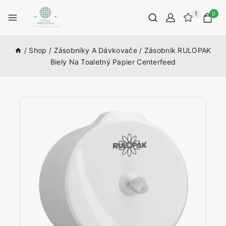
1
0
/
Shop
/
Zásobníky A Dávkovače
/
Zásobník RULOPAK
Biely Na Toaletný Papier Centerfeed