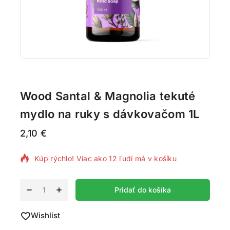
Wood Santal & Magnolia tekuté
mydlo na ruky s dávkovačom 1L
2,10
€
2 produktov predaných za posledných 12 hodín
Kúp rýchlo! Viac ako 12 ľudí má v košíku
Alternative:
Pridať do košíka
Wishlist