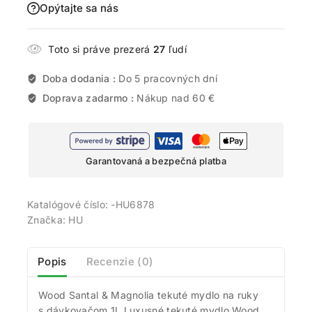
Opýtajte sa nás
Toto si práve prezerá
27
ľudí
Doba dodania :
Do 5 pracovných dní
Doprava zadarmo :
Nákup nad 60 €
Garantovaná a bezpečná platba
Katalógové číslo:
-HU6878
Značka:
HU
Popis
Recenzie (0)
Wood Santal & Magnolia tekuté mydlo na ruky
s dávkovačom 1L Luxusné tekuté mydlo Wood