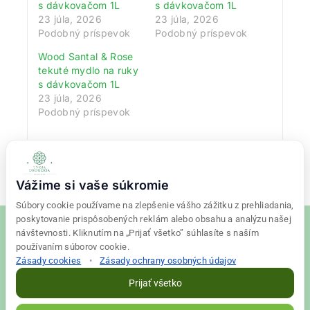
s dávkovačom 1L
s dávkovačom 1L
23 júla, 2026
23 júla, 2026
Podobný príspevok
Podobný príspevok
Wood Santal & Rose
tekuté mydlo na ruky
s dávkovačom 1L
23 júla, 2026
Podobný príspevok
Vážime si vaše súkromie
Súbory cookie používame na zlepšenie vášho zážitku z prehliadania,
poskytovanie prispôsobených reklám alebo obsahu a analýzu našej
návštevnosti. Kliknutím na „Prijať všetko” súhlasíte s naším
používaním súborov cookie.
Zásady cookies
•
Zásady ochrany osobných údajov
© 2026 Tvoja drogéria Created
Final Vision
Prijať všetko