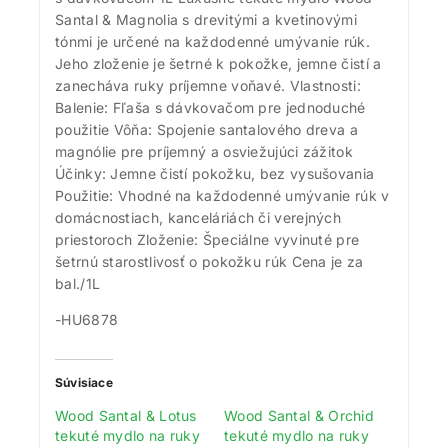
Santal & Magnolia s drevitými a kvetinovými
tónmi je určené na každodenné umývanie rúk.
Jeho zloženie je šetrné k pokožke, jemne čistí a
zanecháva ruky príjemne voňavé. Vlastnosti:
Balenie: Fľaša s dávkovačom pre jednoduché
použitie Vôňa: Spojenie santalového dreva a
magnólie pre príjemný a osviežujúci zážitok
Účinky: Jemne čistí pokožku, bez vysušovania
Použitie: Vhodné na každodenné umývanie rúk v
domácnostiach, kanceláriách či verejných
priestoroch Zloženie: Špeciálne vyvinuté pre
šetrnú starostlivosť o pokožku rúk Cena je za
bal./1L
-HU6878
Súvisiace
Wood Santal & Lotus
Wood Santal & Orchid
tekuté mydlo na ruky
tekuté mydlo na ruky