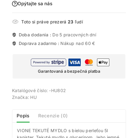
Opýtajte sa nás
Toto si práve prezerá
23
ľudí
Doba dodania :
Do 5 pracovných dní
Doprava zadarmo :
Nákup nad 60 €
Garantovaná a bezpečná platba
Katalógové číslo:
-HU802
Značka:
HU
Popis
Recenzie (0)
VIONE TEKUTÉ MYDLO s bielou perleťou 5l
kanister. Tekuté mydlo s glycerínom. Jeho jemné