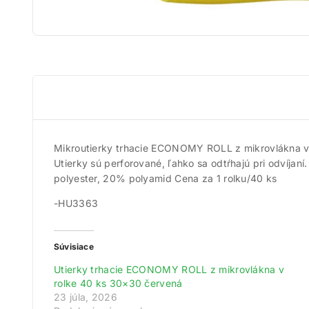
Mikroutierky trhacie ECONOMY ROLL z mikrovlákna v r
Utierky sú perforované, ľahko sa odtŕhajú pri odvíjan
polyester, 20% polyamid Cena za 1 rolku/40 ks
-HU3363
Súvisiace
Utierky trhacie ECONOMY ROLL z mikrovlákna v
rolke 40 ks 30×30 červená
23 júla, 2026