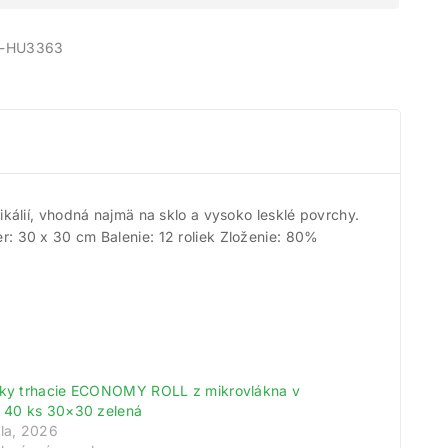
-HU3363
álií, vhodná najmä na sklo a vysoko lesklé povrchy.
r: 30 x 30 cm Balenie: 12 roliek Zloženie: 80%
rky trhacie ECONOMY ROLL z mikrovlákna v
e 40 ks 30×30 zelená
úla, 2026