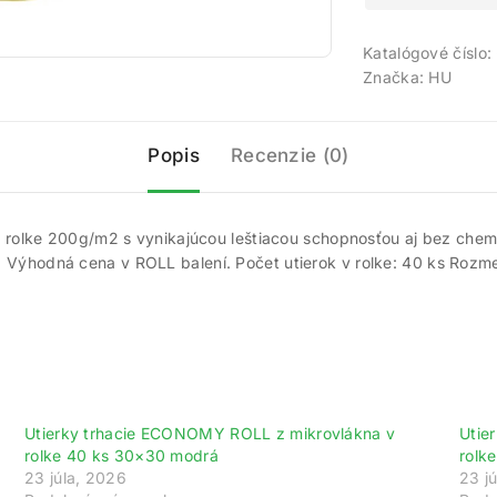
Katalógové číslo:
Značka:
HU
Popis
Recenzie (0)
olke 200g/m2 s vynikajúcou leštiacou schopnosťou aj bez chemik
í. Výhodná cena v ROLL balení. Počet utierok v rolke: 40 ks Rozme
Utierky trhacie ECONOMY ROLL z mikrovlákna v
Utie
rolke 40 ks 30×30 modrá
rolk
23 júla, 2026
23 j