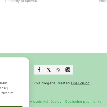
Podobný príspevok
Podo
© 2026 Tvoja drogéria Created
Final Vision
dania,
našej
oužívaním
Zásady ochrany osobných údajov
|
Obchodné podmienky