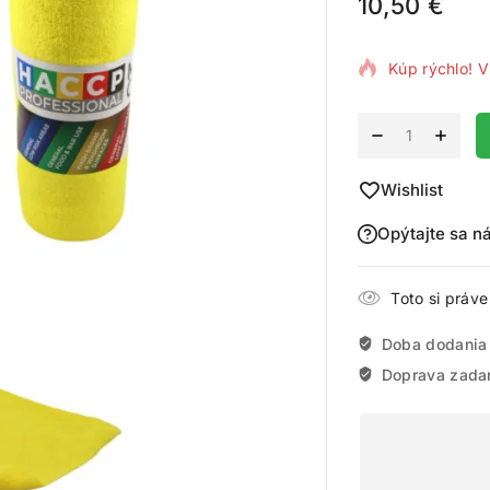
10,50
€
16 produktov
Kúp rýchlo! V
Alternative:
Wishlist
Opýtajte sa n
Toto si práv
Doba dodania
Doprava zada