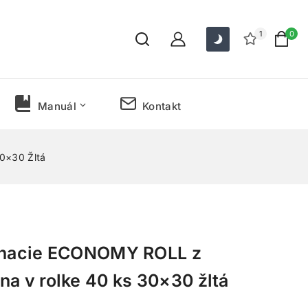
1
0
Manuál
Kontakt
0×30 Žltá
trhacie ECONOMY ROLL z
na v rolke 40 ks 30×30 žltá