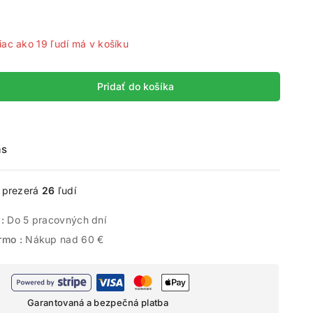
 predaných za posledných 13 hodín
iac ako 19 ľudí má v košíku
Pridať do košíka
ás
e prezerá
26
ľudí
 :
Do 5 pracovných dní
rmo :
Nákup nad 60 €
Garantovaná a bezpečná platba