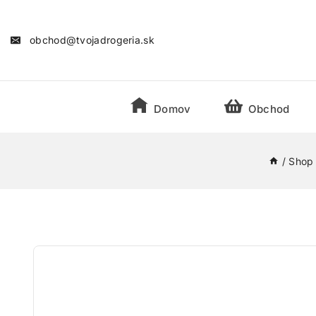
obchod@tvojadrogeria.sk
Domov
Obchod
/
Shop