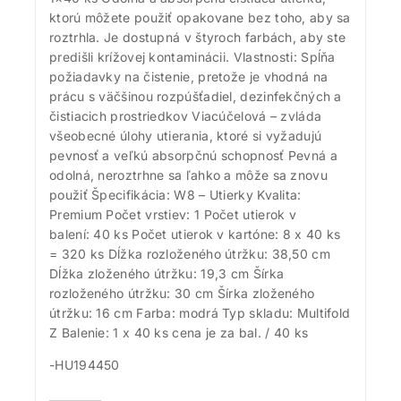
ktorú môžete použiť opakovane bez toho, aby sa
roztrhla. Je dostupná v štyroch farbách, aby ste
predišli krížovej kontaminácii. Vlastnosti: Spĺňa
požiadavky na čistenie, pretože je vhodná na
prácu s väčšinou rozpúšťadiel, dezinfekčných a
čistiacich prostriedkov Viacúčelová – zvláda
všeobecné úlohy utierania, ktoré si vyžadujú
pevnosť a veľkú absorpčnú schopnosť Pevná a
odolná, neroztrhne sa ľahko a môže sa znovu
použiť Špecifikácia: W8 – Utierky Kvalita:
Premium Počet vrstiev: 1 Počet utierok v
balení: 40 ks Počet utierok v kartóne: 8 x 40 ks
= 320 ks Dĺžka rozloženého útržku: 38,50 cm
Dĺžka zloženého útržku: 19,3 cm Šírka
rozloženého útržku: 30 cm Šírka zloženého
útržku: 16 cm Farba: modrá Typ skladu: Multifold
Z Balenie: 1 x 40 ks cena je za bal. / 40 ks ​
-HU194450