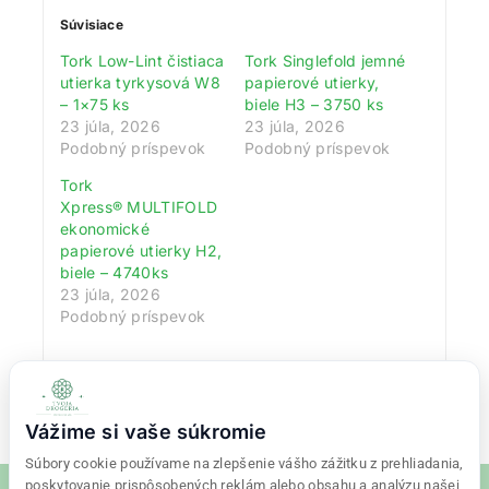
Súvisiace
Tork Low-Lint čistiaca
Tork Singlefold jemné
utierka tyrkysová W8
papierové utierky,
– 1×75 ks
biele H3 – 3750 ks
23 júla, 2026
23 júla, 2026
Podobný príspevok
Podobný príspevok
Tork
Xpress® MULTIFOLD
ekonomické
papierové utierky H2,
biele – 4740ks
23 júla, 2026
Podobný príspevok
Vážime si vaše súkromie
Súbory cookie používame na zlepšenie vášho zážitku z prehliadania,
poskytovanie prispôsobených reklám alebo obsahu a analýzu našej