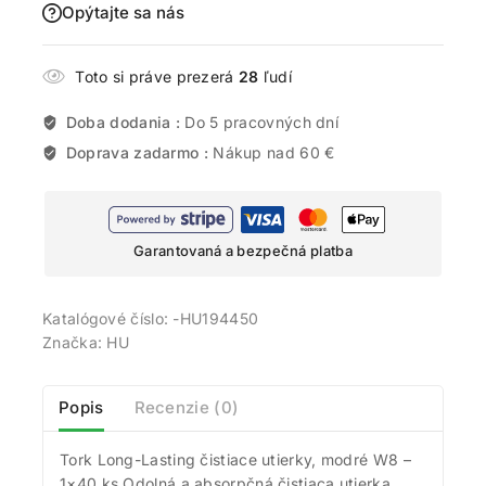
Opýtajte sa nás
Toto si práve prezerá
28
ľudí
Doba dodania :
Do 5 pracovných dní
Doprava zadarmo :
Nákup nad 60 €
Garantovaná a bezpečná platba
Katalógové číslo:
-HU194450
Značka:
HU
Popis
Recenzie (0)
Tork Long-Lasting čistiace utierky, modré W8 –
1×40 ks Odolná a absorpčná čistiaca utierka,