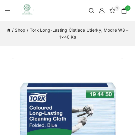
1
0
/
Shop
/
Tork Long-Lasting Čistiace Utierky, Modré W8 –
1×40 Ks