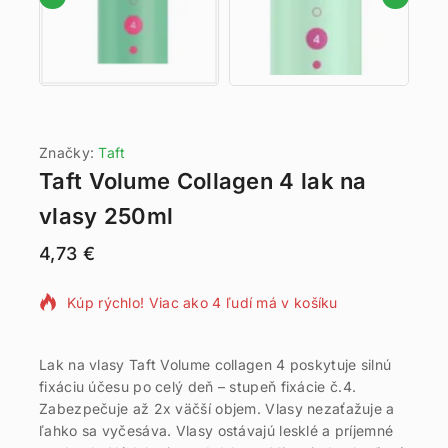
Značky:
Taft
Taft Volume Collagen 4 lak na
vlasy 250ml
4,73
€
17 produktov predaných za posledných 7 hodín
Kúp rýchlo! Viac ako 4 ľudí má v košíku
Lak na vlasy Taft Volume collagen 4 poskytuje silnú
fixáciu účesu po celý deň – stupeň fixácie č.4.
Zabezpečuje až 2x väčší objem. Vlasy nezaťažuje a
ľahko sa vyčesáva. Vlasy ostávajú lesklé a príjemné