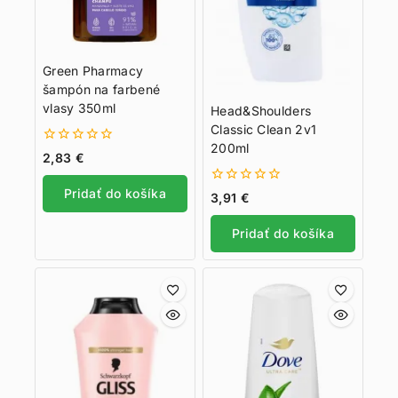
Green Pharmacy
šampón na farbené
vlasy 350ml
Head&Shoulders
Classic Clean 2v1
200ml
0
2,83
€
z
5
Pridať do košíka
0
3,91
€
z
5
Pridať do košíka