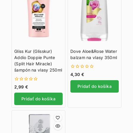
Gliss Kur (Glisskur)
Dove Aloe&Rose Water
Addio Doppie Punte
balzam na vlasy 350ml
(Split Hair Miracle)
šampón na vlasy 250ml
0
4,30
€
z
5
0
Pridať do košíka
2,99
€
z
5
Pridať do košíka