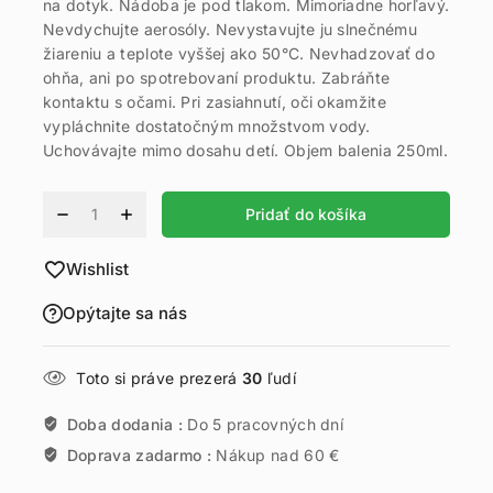
na dotyk. Nádoba je pod tlakom. Mimoriadne horľavý.
Nevdychujte aerosóly. Nevystavujte ju slnečnému
žiareniu a teplote vyššej ako 50°C. Nevhadzovať do
ohňa, ani po spotrebovaní produktu. Zabráňte
kontaktu s očami. Pri zasiahnutí, oči okamžite
vypláchnite dostatočným množstvom vody.
Uchovávajte mimo dosahu detí. Objem balenia 250ml.
Alternative:
Pridať do košíka
Wishlist
Opýtajte sa nás
Toto si práve prezerá
30
ľudí
Doba dodania :
Do 5 pracovných dní
Doprava zadarmo :
Nákup nad 60 €