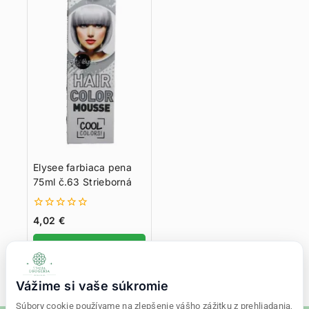
Elysee farbiaca pena
75ml č.63 Strieborná
0
4,02
€
z
5
Pridať do košíka
Vážime si vaše súkromie
Súbory cookie používame na zlepšenie vášho zážitku z prehliadania,