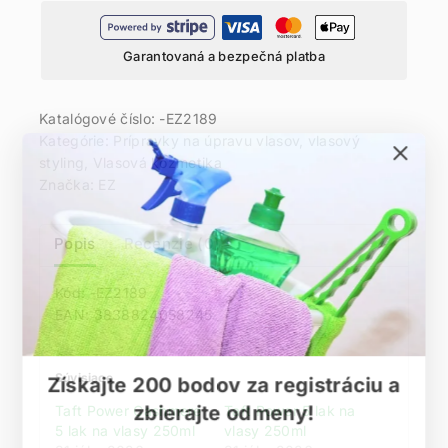
Garantovaná a bezpečná platba
Katalógové číslo:
-EZ2189
Kategórie:
Prípravky na úpravu vlasov, vlasový
styling
,
Vlasová kozmetika
Značka:
EZ
Popis
Recenzie (0)
Kód: -EZ2189
EAN: 3838824058245
Súvisiace
Získajte 200 bodov za registráciu a
zbierajte odmeny!
Taft Power Cashmere
Taft Power 5 lak na
5 lak na vlasy 250ml
vlasy 250ml