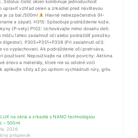
k. Sidolux čistič okien kombinuje jednoduchosť
lo upraviť vzhľad okien a zrkadiel pred návštevou
a je za bal./500ml
Hlavné nebezpečenstvá (H-
venanie a zápal). H315: Spôsobuje podráždenie kože.
yny (P-vety) P102: Uchovávajte mimo dosahu detí.
u môžu ľahko zasiahnuť oči alebo podráždiť pokožku
e digestor). P305+P351+P338 (Pri zasiahnutí očí):
te vo vyplachovaní. Ak podráždenie očí pretrváva,
používaní: Nepoužívajte na citlivé povrchy: Aktívna
vé drevo a materiály, ktoré nie sú odolné voči
aplikujte vždy až po úplnom vychladnutí rúry, grilu
LUX na okná a zrkadlá s NANO technológiou
ic – 500ml
úla, 2026
bný príspevok