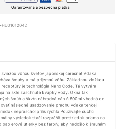
Garantovaná a bezpečná platba
-HU01012042
 sviežou vôňou kvetov japonskej čerešne! Vďaka
echáva šmuhy a má príjemnú vôňu. Základnou zložkou
 receptúry je technológia Nano Code. Tá vytvára
vajú na skle zaschnuté kvapky vody. Okná tak
ytočných šmúh a škvŕn náhradná náplň 500ml vhodná do
ižovať následné usadzovanie prachu vďaka tenkej
iedok nepreschol príliš rýchlo Používajte suchú
imálny výsledok stačí rozprášiť prostriedok priamo na
o papierové utierky bez farbív, aby nedošlo k šmuhám