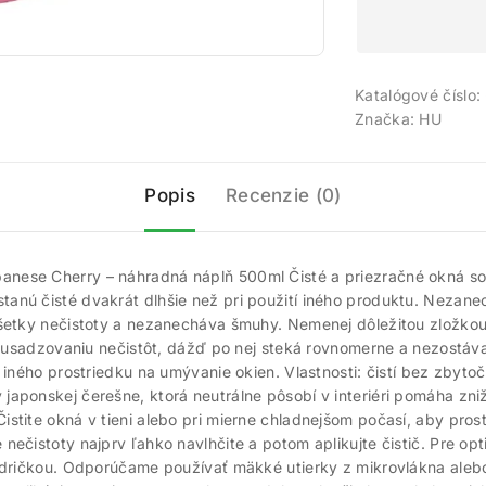
Katalógové číslo:
Značka:
HU
Popis
Recenzie (0)
nese Cherry – náhradná náplň 500ml Čisté a priezračné okná so
anú čisté dvakrát dlhšie než pri použití iného produktu. Nezan
všetky nečistoty a nezanecháva šmuhy. Nemenej dôležitou zložkou
ti usadzovaniu nečistôt, dážď po nej steká rovnomerne a nezostá
í iného prostriedku na umývanie okien. Vlastnosti: čistí bez zb
japonskej čerešne, ktorá neutrálne pôsobí v interiéri pomáha zn
tite okná v tieni alebo pri mierne chladnejšom počasí, aby prostr
ečistoty najprv ľahko navlhčite a potom aplikujte čistič. Pre opt
andričkou. Odporúčame používať mäkké utierky z mikrovlákna aleb