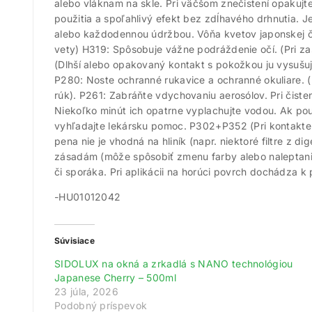
alebo vláknam na skle. Pri väčšom znečistení opakujte
použitia a spoľahlivý efekt bez zdĺhavého drhnutia. J
alebo každodennou údržbou. Vôňa kvetov japonskej čer
vety) H319: Spôsobuje vážne podráždenie očí. (Pri za
(Dlhší alebo opakovaný kontakt s pokožkou ju vysušu
P280: Noste ochranné rukavice a ochranné okuliare. 
rúk). P261: Zabráňte vdychovaniu aerosólov. Pri čist
Niekoľko minút ich opatrne vyplachujte vodou. Ak pou
vyhľadajte lekársku pomoc. P302+P352 (Pri kontakte
pena nie je vhodná na hliník (napr. niektoré filtre z d
zásadám (môže spôsobiť zmenu farby alebo naleptanie 
či sporáka. Pri aplikácii na horúci povrch dochádza k 
-HU01012042
Súvisiace
SIDOLUX na okná a zrkadlá s NANO technológiou
Japanese Cherry – 500ml
23 júla, 2026
Podobný príspevok