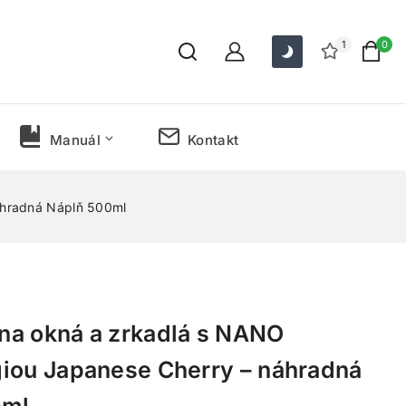
1
0
Manuál
Kontakt
áhradná Náplň 500ml
na okná a zrkadlá s NANO
iou Japanese Cherry – náhradná