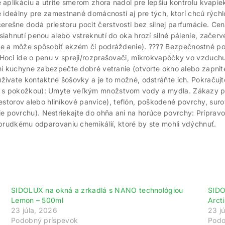
 aplikáciu a utrite smerom zhora nadol pre lepšiu kontrolu kvapie
e ideálny pre zamestnané domácnosti aj pre tých, ktorí chcú rých
ešne dodá priestoru pocit čerstvosti bez silnej parfumácie. Cen
siahnutí penou alebo vstreknutí do oka hrozí silné pálenie, začer
je a môže spôsobiť ekzém či podráždenie). ????
Bezpečnostné pok
(Hoci ide o penu v spreji/rozprašovači, mikrokvapôčky vo vzduch
ení kuchyne zabezpečte dobré vetranie (otvorte okno alebo zapnit
žívate kontaktné šošovky a je to možné, odstráňte ich. Pokračuj
 s pokožkou): Umyte veľkým množstvom vody a mydla. Zákazy pri 
igestorov alebo hliníkové panvice), teflón, poškodené povrchy, suro
povrchu). Nestriekajte do ohňa ani na horúce povrchy: Prípravok 
prudkému odparovaniu chemikálií, ktoré by ste mohli vdýchnuť. ​ ​​
SIDOLUX na okná a zrkadlá s NANO technológiou
SIDO
Lemon – 500ml
Arct
23 júla, 2026
23 j
Podobný príspevok
Podo