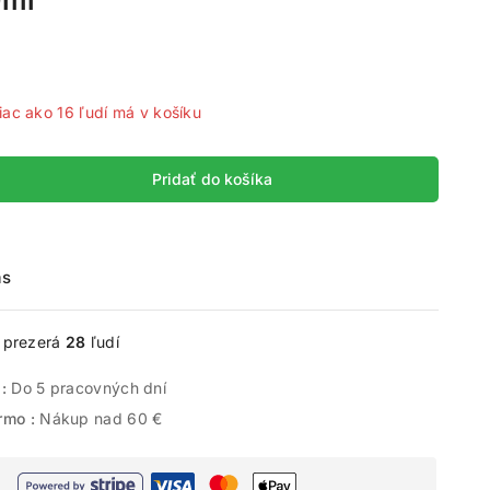
0ml
 predaných za posledných 18 hodín
iac ako 16 ľudí má v košíku
Pridať do košíka
ás
e prezerá
28
ľudí
 :
Do 5 pracovných dní
rmo :
Nákup nad 60 €