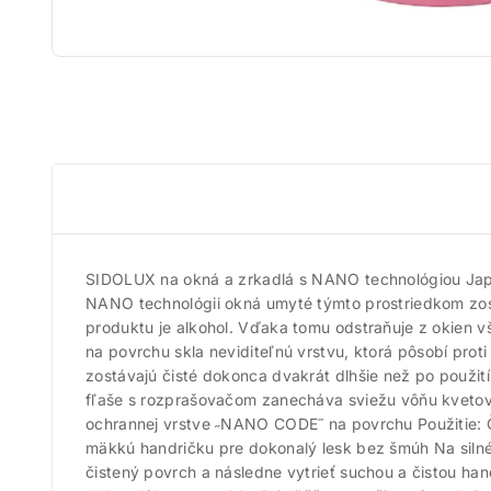
SIDOLUX na okná a zrkadlá s NANO technológiou Japa
NANO technológii okná umyté týmto prostriedkom zost
produktu je alkohol. Vďaka tomu odstraňuje z okien 
na povrchu skla neviditeľnú vrstvu, ktorá pôsobí pro
zostávajú čisté dokonca dvakrát dlhšie než po použit
fľaše s rozprašovačom zanecháva sviežu vôňu kvetov 
ochrannej vrstve ˶NANO CODE˝ na povrchu Použitie: Čis
mäkkú handričku pre dokonalý lesk bez šmúh Na silné n
čistený povrch a následne vytrieť suchou a čistou h