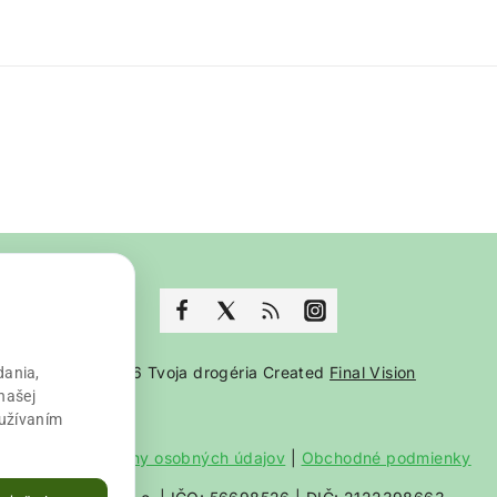
© 2026 Tvoja drogéria Created
Final Vision
dania,
našej
oužívaním
Zásady ochrany osobných údajov
|
Obchodné podmienky