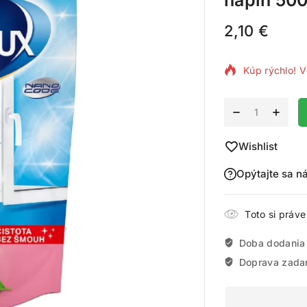
náplň 50
2,10
€
16 produktov
Kúp rýchlo! V
Alternative:
Wishlist
Opýtajte sa n
Toto si práv
Doba dodania
Doprava zada