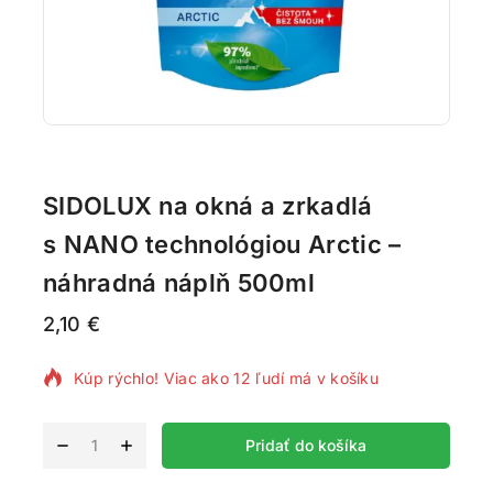
SIDOLUX na okná a zrkadlá
s NANO technológiou Arctic –
náhradná náplň 500ml
2,10
€
2 produktov predaných za posledných 19 hodín
Kúp rýchlo! Viac ako 12 ľudí má v košíku
Alternative:
Pridať do košíka