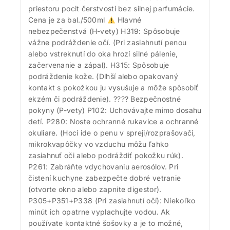
priestoru pocit čerstvosti bez silnej parfumácie.
Cena je za bal./500ml
Hlavné
nebezpečenstvá (H-vety) H319: Spôsobuje
vážne podráždenie očí. (Pri zasiahnutí penou
alebo vstreknutí do oka hrozí silné pálenie,
začervenanie a zápal). H315: Spôsobuje
podráždenie kože. (Dlhší alebo opakovaný
kontakt s pokožkou ju vysušuje a môže spôsobiť
ekzém či podráždenie). ????
Bezpečnostné
pokyny (P-vety) P102: Uchovávajte mimo dosahu
detí. P280: Noste ochranné rukavice a ochranné
okuliare. (Hoci ide o penu v spreji/rozprašovači,
mikrokvapôčky vo vzduchu môžu ľahko
zasiahnuť oči alebo podráždiť pokožku rúk).
P261: Zabráňte vdychovaniu aerosólov. Pri
čistení kuchyne zabezpečte dobré vetranie
(otvorte okno alebo zapnite digestor).
P305+P351+P338 (Pri zasiahnutí očí): Niekoľko
minút ich opatrne vyplachujte vodou. Ak
používate kontaktné šošovky a je to možné,