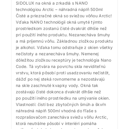
SIDOLUX na okná a zrkadlá s NANO
technológiou Arctic – náhradná náplň 500ml
Čisté a priezračné okná so sviežou vôňou Arctic!
Vďaka NANO technológii okná umyté týmto
prostriedkom zostanú čisté dvakrát dlhšie než
pri použití iného produktu. Nezanecháva šmuhy
a má príjemnú vôňu. Základnou zložkou produktu
je alkohol. Vďaka tomu odstraňuje z okien všetky
nečistoty a nezanecháva šmuhy. Nemenej
dôležitou zložkou receptúry je technológia Nano
Code. Tá vytvára na povrchu skla neviditeľnú
vrstvu, ktorá pôsobí proti usadzovaniu nečistôt,
dážď po nej steká rovnomerne a nezostávajú
na skle zaschnuté kvapky vody. Okná tak
zostávajú čisté dokonca dvakrát dlhšie než
po použití iného prostriedku na umývanie okien.
Vlastnosti: čistí bez zbytočných šmúh a škvŕn
náhradná náplň 500ml vhodná do fľaše s
rozprašovačom zanecháva sviežu vôňu Arctic,
ktorá neutrálne pôsobí v interiéri pomáha