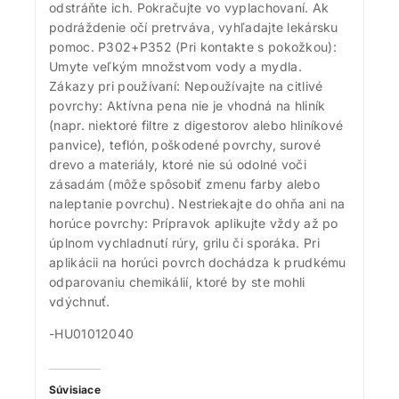
odstráňte ich. Pokračujte vo vyplachovaní. Ak
podráždenie očí pretrváva, vyhľadajte lekársku
pomoc. P302+P352 (Pri kontakte s pokožkou):
Umyte veľkým množstvom vody a mydla.
Zákazy pri používaní: Nepoužívajte na citlivé
povrchy: Aktívna pena nie je vhodná na hliník
(napr. niektoré filtre z digestorov alebo hliníkové
panvice), teflón, poškodené povrchy, surové
drevo a materiály, ktoré nie sú odolné voči
zásadám (môže spôsobiť zmenu farby alebo
naleptanie povrchu). Nestriekajte do ohňa ani na
horúce povrchy: Prípravok aplikujte vždy až po
úplnom vychladnutí rúry, grilu či sporáka. Pri
aplikácii na horúci povrch dochádza k prudkému
odparovaniu chemikálií, ktoré by ste mohli
vdýchnuť. ​ ​​
-HU01012040
Súvisiace