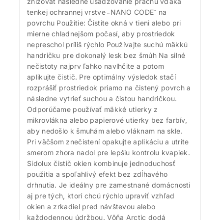
znižovať následné usadzovanie prachu vďaka
tenkej ochrannej vrstve ˶NANO CODE˝ na
povrchu Použitie: Čistite okná v tieni alebo pri
mierne chladnejšom počasí, aby prostriedok
nepreschol príliš rýchlo Používajte suchú mäkkú
handričku pre dokonalý lesk bez šmúh Na silné
Získajte 200 bodov za registráciu a
nečistoty najprv ľahko navlhčite a potom
aplikujte čistič. Pre optimálny výsledok stačí
zbierajte odmeny!
rozprášiť prostriedok priamo na čistený povrch a
následne vytrieť suchou a čistou handričkou.
Zaregistrujte sa ešte dnes a my vám pripíšeme vstupný
Odporúčame používať mäkké utierky z
bonus 200 bodov. Navyše za každé 1 € nákupu získate
mikrovlákna alebo papierové utierky bez farbív,
1 bod do vášho vernostného účtu. Nakupujte
aby nedošlo k šmuhám alebo vláknam na skle.
výhodnejšie!
Pri väčšom znečistení opakujte aplikáciu a utrite
smerom zhora nadol pre lepšiu kontrolu kvapiek.
Viac toto okno nezobrazovať
Sidolux čistič okien kombinuje jednoduchosť
použitia a spoľahlivý efekt bez zdĺhavého
drhnutia. Je ideálny pre zamestnané domácnosti
aj pre tých, ktorí chcú rýchlo upraviť vzhľad
okien a zrkadiel pred návštevou alebo
každodennou údržbou. Vôňa Arctic dodá