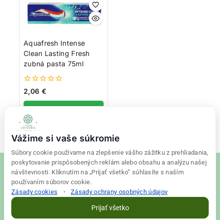
Aquafresh Intense
Clean Lasting Fresh
zubná pasta 75ml
0
2,06
€
z
5
Pridať do košíka
Vážime si vaše súkromie
Súbory cookie používame na zlepšenie vášho zážitku z prehliadania,
poskytovanie prispôsobených reklám alebo obsahu a analýzu našej
návštevnosti. Kliknutím na „Prijať všetko” súhlasíte s naším
používaním súborov cookie.
Zásady cookies
•
Zásady ochrany osobných údajov
© 2026 Tvoja drogéria Created
Final Vision
Prijať všetko