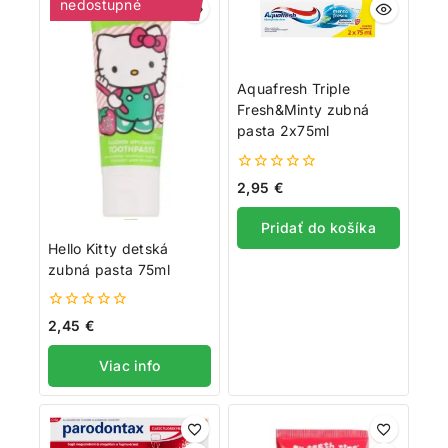
nedostupné
Aquafresh Triple
Fresh&Minty zubná
pasta 2x75ml
0
2,95
€
z
5
Pridať do košíka
Hello Kitty detská
zubná pasta 75ml
0
2,45
€
z
5
Viac info