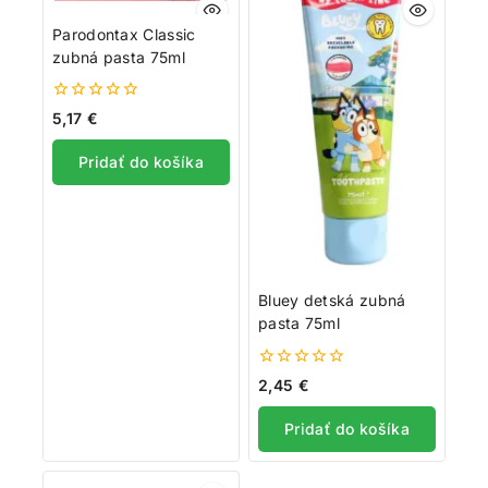
Parodontax Classic
zubná pasta 75ml
0
5,17
€
z
5
Pridať do košíka
Bluey detská zubná
pasta 75ml
0
2,45
€
z
5
Pridať do košíka