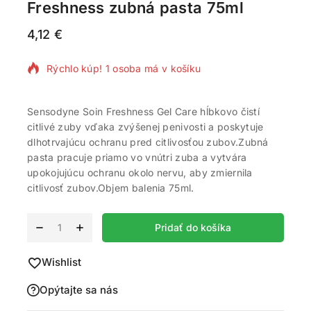
Freshness zubná pasta 75ml
4,12
€
9 produktov predaných za posledných 16 hodín
Rýchlo kúp! 1 osoba má v košíku
Sensodyne Soin Freshness Gel Care hĺbkovo čistí
citlivé zuby vďaka zvýšenej penivosti a poskytuje
dlhotrvajúcu ochranu pred citlivosťou zubov.Zubná
pasta pracuje priamo vo vnútri zuba a vytvára
upokojujúcu ochranu okolo nervu, aby zmiernila
citlivosť zubov.Objem balenia 75ml.
Alternative:
Pridať do košíka
Wishlist
Opýtajte sa nás