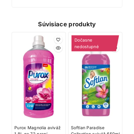
Súvisiace produkty
Dočasne
nedostupné
Purox Magnolia aviváž
Softlan Paradise
1,8L na 72 praní
Collection aviváž 650ml