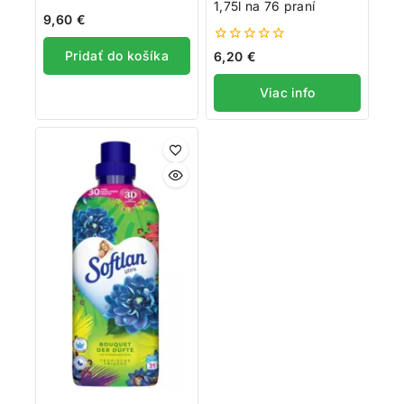
1,75l na 76 praní
0
9,60
€
z
5
0
Pridať do košíka
6,20
€
z
5
Viac info