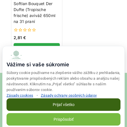
Softlan Bouquet Der
Dufte (Tropische
frische) aviváž 650ml
na 31 praní
0
2,81
€
z
5
Pridať do košíka
Vážime si vaše súkromie
Súbory cookie používame na zlepšenie vášho zážitku z prehliadania,
poskytovanie prispôsobených reklám alebo obsahu a analýzu našej
návštevnosti. Kliknutím na „Prijať všetko” súhlasíte s naším
používaním súborov cookie.
Zásady cookies
•
Zásady ochrany osobných údajov
© 2026 Tvoja drogéria Created
Final Vision
Prijať všetko
Zásady ochrany osobných údajov
|
Obchodné podmienky
Prispôsobiť