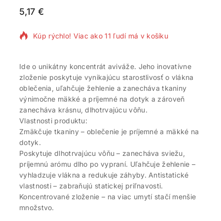
5,17
€
14 produktov predaných za posledných 17 hodín
Kúp rýchlo! Viac ako 11 ľudí má v košíku
Ide o unikátny koncentrát aviváže. Jeho inovatívne
zloženie poskytuje vynikajúcu starostlivosť o vlákna
oblečenia, uľahčuje žehlenie a zanecháva tkaniny
výnimočne mäkké a príjemné na dotyk a zároveň
zanecháva krásnu, dlhotrvajúcu vôňu.
Vlastnosti produktu:
Zmäkčuje tkaniny – oblečenie je príjemné a mäkké na
dotyk.
Poskytuje dlhotrvajúcu vôňu – zanecháva sviežu,
príjemnú arómu dlho po vypraní. Uľahčuje žehlenie –
vyhladzuje vlákna a redukuje záhyby. Antistatické
vlastnosti – zabraňujú statickej priľnavosti.
Koncentrované zloženie – na viac umytí stačí menšie
množstvo.