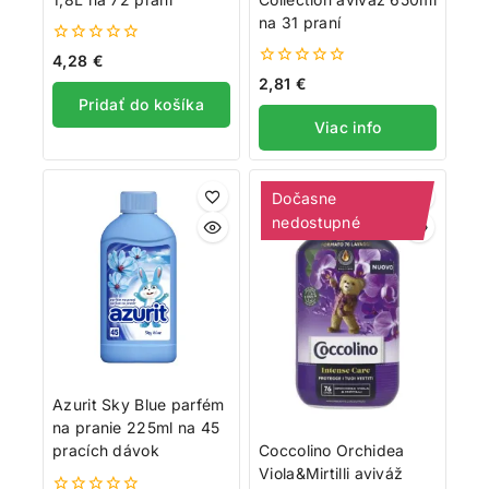
na 31 praní
0
4,28
€
z
0
2,81
€
5
z
Pridať do košíka
5
Viac info
Dočasne
nedostupné
Azurit Sky Blue parfém
na pranie 225ml na 45
Coccolino Orchidea
pracích dávok
Viola&Mirtilli aviváž