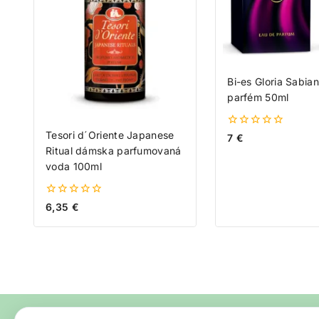
Bi-es Gloria Sabia
parfém 50ml
Tesori d´Oriente Japanese
0
7
€
z
Ritual dámska parfumovaná
5
voda 100ml
0
6,35
€
z
5