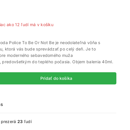
predaných za posledných 20 hodín
iac ako 12 ľudí má v košíku
oda Police To Be Or Not Be je neodolateľná vôňa s
u, ktorá vás bude sprevádzať po celý deň. Je to
 pre moderného sebavedomého muža
, predovšetkým do teplého počasia. Objem balenia 40ml.
Pridať do košíka
ás
e prezerá
23
ľudí