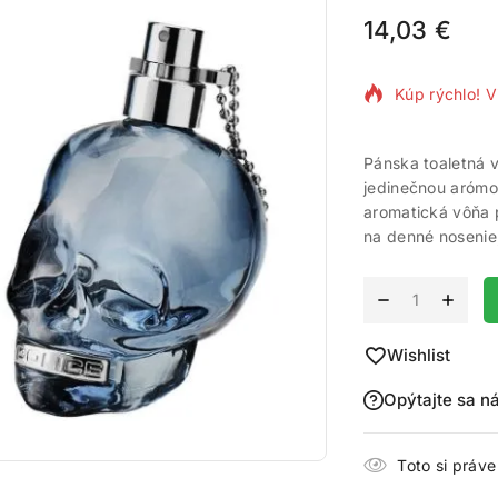
14,03
€
8 produktov 
Kúp rýchlo! V
Pánska toaletná v
jedinečnou arómo
aromatická vôňa
na denné nosenie
Alternative:
Wishlist
Opýtajte sa n
Toto si práv