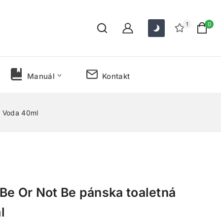
1
0
Manuál
Kontakt
á Voda 40ml
 Be Or Not Be pánska toaletná
l