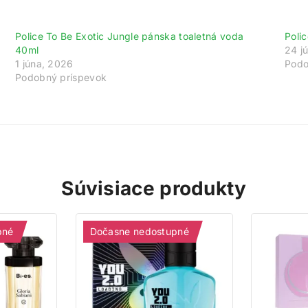
Police To Be Exotic Jungle pánska toaletná voda
Poli
40ml
24 j
1 júna, 2026
Podo
Podobný príspevok
Súvisiace produkty
pné
Dočasne nedostupné