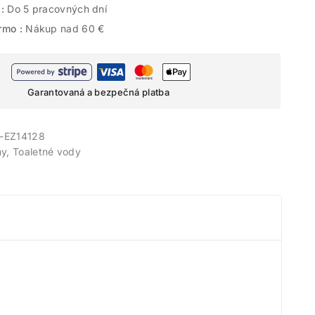
 :
Do 5 pracovných dní
rmo :
Nákup nad 60 €
Garantovaná a bezpečná platba
-EZ14128
y, Toaletné vody