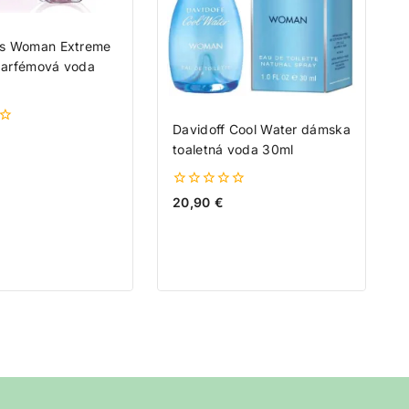
s Woman Extreme
arfémová voda
Davidoff Cool Water dámska
toaletná voda 30ml
0
20,90
€
z
5