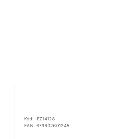
Kód: -EZ14128
EAN: 679602601245