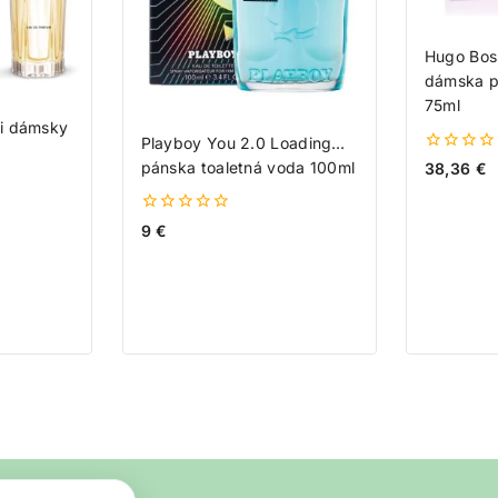
Hugo Bos
dámska p
75ml
ni dámsky
Playboy You 2.0 Loading…
0
pánska toaletná voda 100ml
38,36
€
z
5
0
9
€
z
5