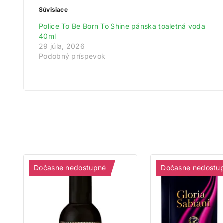
Súvisiace
Police To Be Born To Shine pánska toaletná voda
40ml
29 júla, 2026
Podobný príspevok
Dočasne nedostupné
Dočasne nedostu