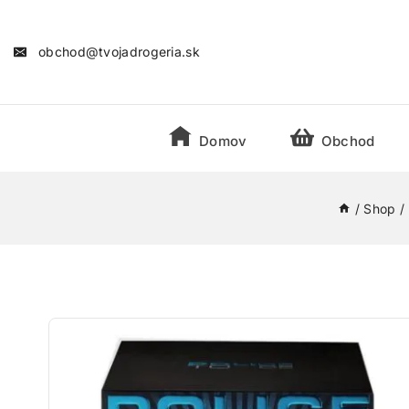
obchod@tvojadrogeria.sk
Domov
Obchod
/
Shop
/