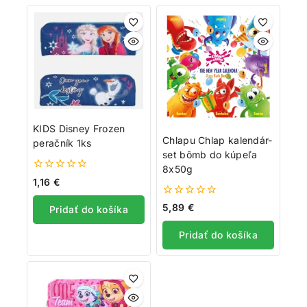
KIDS Disney Frozen
Chlapu Chlap kalendár-
peračník 1ks
set bômb do kúpeľa
8x50g
0
1,16
€
z
5
0
5,89
€
Pridať do košíka
z
5
Pridať do košíka