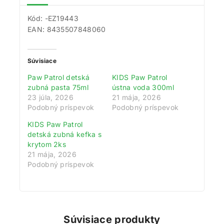
Kód: -EZ19443
EAN: 8435507848060
Získajte 200 bodov za registráciu a
zbierajte odmeny!
Súvisiace
Paw Patrol detská
KIDS Paw Patrol
Zaregistrujte sa ešte dnes a my vám pripíšeme vstupný
zubná pasta 75ml
ústna voda 300ml
bonus 200 bodov. Navyše za každé 1 € nákupu získate
23 júla, 2026
21 mája, 2026
1 bod do vášho vernostného účtu. Nakupujte
Podobný príspevok
Podobný príspevok
výhodnejšie!
KIDS Paw Patrol
detská zubná kefka s
Viac toto okno nezobrazovať
krytom 2ks
21 mája, 2026
Podobný príspevok
Súvisiace produkty