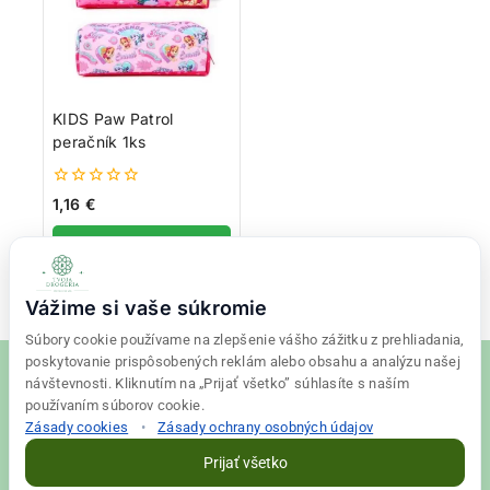
KIDS Paw Patrol
peračník 1ks
0
1,16
€
z
5
Pridať do košíka
Vážime si vaše súkromie
Súbory cookie používame na zlepšenie vášho zážitku z prehliadania,
poskytovanie prispôsobených reklám alebo obsahu a analýzu našej
návštevnosti. Kliknutím na „Prijať všetko” súhlasíte s naším
používaním súborov cookie.
Zásady cookies
•
Zásady ochrany osobných údajov
© 2026 Tvoja drogéria Created
Final Vision
Prijať všetko