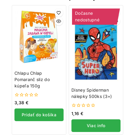
Dočasne
nedostupné
Chlapu Chlap
Pomaranč sliz do
kúpeľa 150g
Disney Spiderman
nálepky 500ks (3+)
0
3,38
€
z
5
0
1,16
€
Pridať do košíka
z
5
Viac info