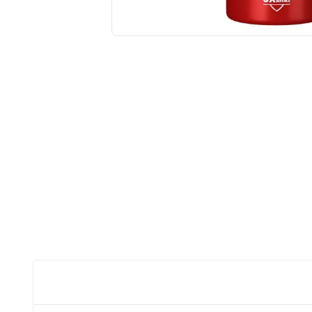
Získ
Zare
Na