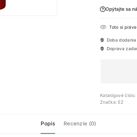
Opýtajte sa n
Toto si práv
Doba dodania
Doprava zada
ajte 200 bodov za registráciu a zbierajte od
gistrujte sa ešte dnes a my vám pripíšeme vstupný bonus 200 b
Katalógové číslo:
vyše za každé 1 € nákupu získate 1 bod do vášho vernostného úč
Značka:
EZ
Nakupujte výhodnejšie!
Viac toto okno nezobrazovať
Popis
Recenzie (0)