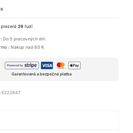
ás
e prezerá
29
ľudí
 :
Do 5 pracovných dní
rmo :
Nákup nad 60 €
Garantovaná a bezpečná platba
meny!
odov.
-EZ22647
tu.