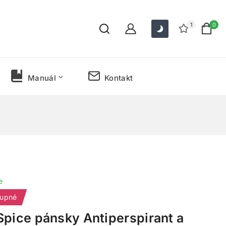
1
0
Manuál
Kontakt
e
tupné
Spice pánsky Antiperspirant a