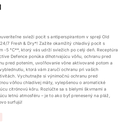
l
uveriteľne svieži pocit s antiperspirantom v spreji Old
24/7 Fresh & Dry*! Zažite okamžitý chladivý pocit s
 -5 °C**, ktorý vás udrží sviežich po celý deň. Receptúra
ctive Defence ponúka dlhotrvajúcu vôňu, ochranu pred
u pred potením, uvoľňovanie vône aktivované potom a
 vyblednutiu, ktorá vám zaručí ochranu pri vašich
tivitách. Vychutnajte si výnimočnú ochranu pred
tnou vôňou chladivej mäty, vylepšenou o aromatické
júcu citrónovú kôru. Rozlúčte sa s bielymi škvrnami a
ujúcu letnú atmosféru – je to ako byť prenesený na pláž,
ovo surfujú!