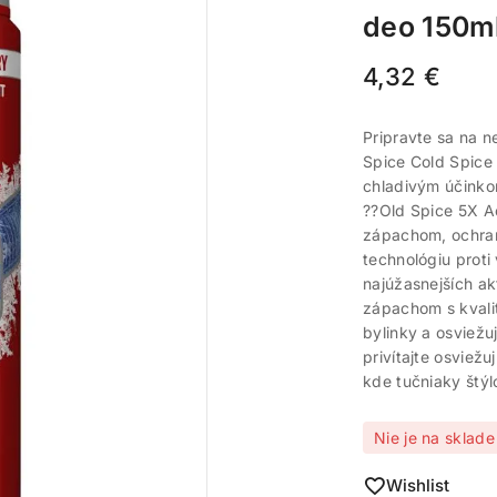
deo 150m
4,32
€
Pripravte sa na ne
Spice Cold Spice 
chladivým účinkom
??Old Spice 5X A
zápachom, ochran
technológiu proti
najúžasnejších ak
zápachom s kvali
bylinky a osviežu
privítajte osviež
kde tučniaky štýl
Nie je na sklade
Wishlist