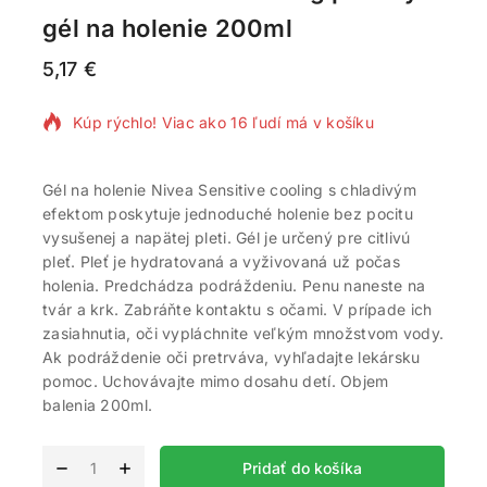
gél na holenie 200ml
5,17
€
2 produktov predaných za posledných 11 hodín
Kúp rýchlo! Viac ako 16 ľudí má v košíku
Gél na holenie Nivea Sensitive cooling s chladivým
efektom poskytuje jednoduché holenie bez pocitu
vysušenej a napätej pleti. Gél je určený pre citlivú
pleť. Pleť je hydratovaná a vyživovaná už počas
holenia. Predchádza podráždeniu. Penu naneste na
tvár a krk. Zabráňte kontaktu s očami. V prípade ich
zasiahnutia, oči vypláchnite veľkým množstvom vody.
Ak podráždenie oči pretrváva, vyhľadajte lekársku
pomoc. Uchovávajte mimo dosahu detí. Objem
balenia 200ml.
Alternative:
Pridať do košíka