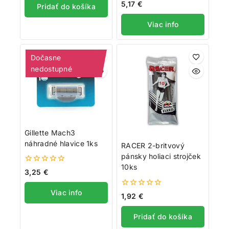
0
5,17
€
Pridať do košíka
z
5
Viac info
Dočasne
nedostupné
Gillette Mach3
náhradné hlavice 1ks
RACER 2-britvový
pánsky holiaci strojček
10ks
0
3,25
€
z
5
Viac info
0
1,92
€
z
5
Pridať do košíka