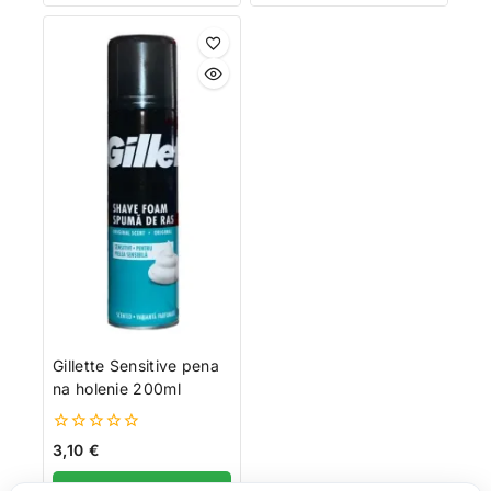
Gillette Sensitive pena
na holenie 200ml
0
3,10
€
z
5