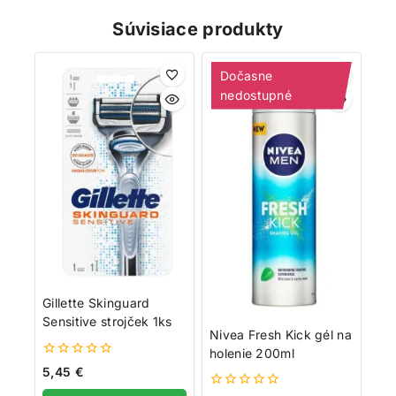
Súvisiace produkty
Dočasne
nedostupné
Gillette Skinguard
Sensitive strojček 1ks
Nivea Fresh Kick gél na
holenie 200ml
0
5,45
€
z
5