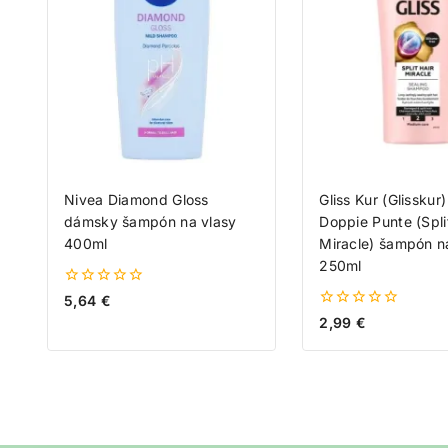
Nivea Diamond Gloss
Gliss Kur (Glisskur
dámsky šampón na vlasy
Doppie Punte (Spli
400ml
Miracle) šampón n
250ml
0
5,64
€
z
0
2,99
€
5
z
5