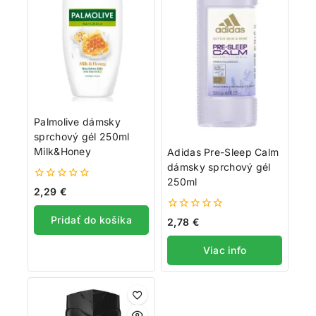
Palmolive dámsky
sprchový gél 250ml
Milk&Honey
Adidas Pre-Sleep Calm
dámsky sprchový gél
250ml
0
2,29
€
z
5
0
Pridať do košíka
2,78
€
z
5
Viac info