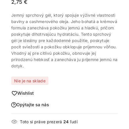
2,75
€
Jemný sprchový gél, ktorý spojuje výživné vlastnosti
bavlny a cashmerového oleja. Jeho bohatá a krémová
formula zanecháva pokožku jemnú a hladkú, pričom
poskytuje dlhotrvajúcu hydratáciu. Tento sprchový
gél je ideálny pre každodenné použitie, poskytuje
pocit sviežosti a pokožku obklopuje príjemnou vôňou.
Vhodný aj pre citlivú pokožku, obnovuje jej
prirodzenú hebkosť a zanecháva ju príjemne jemnú na
dotyk.
Nie je na sklade
Wishlist
Opýtajte sa nás
Toto si práve prezerá
24
ľudí