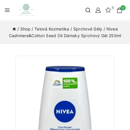
1
0
/
Shop
/
Telová Kozmetika
/
Sprchové Gély
/
Nivea
Cashmere&Cotton Seed Oil Dámsky Sprchový Gél 250ml