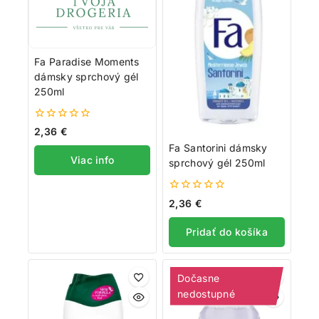
Fa Paradise Moments
dámsky sprchový gél
250ml
0
2,36
€
z
Fa Santorini dámsky
5
Viac info
sprchový gél 250ml
0
2,36
€
z
5
Pridať do košíka
Dočasne
nedostupné