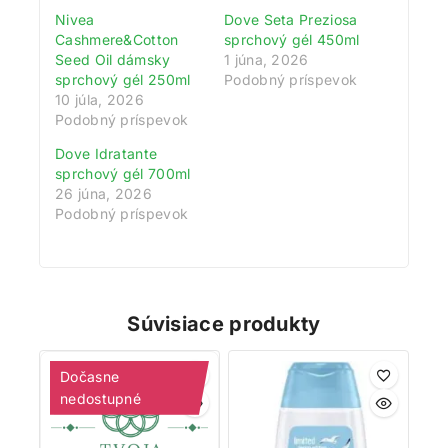
Nivea
Dove Seta Preziosa
Cashmere&Cotton
sprchový gél 450ml
Seed Oil dámsky
1 júna, 2026
sprchový gél 250ml
Podobný príspevok
10 júla, 2026
Podobný príspevok
Získajte 200 bodov za registráciu a
Dove Idratante
zbierajte odmeny!
sprchový gél 700ml
26 júna, 2026
Zaregistrujte sa ešte dnes a my vám pripíšeme vstupný
Podobný príspevok
bonus 200 bodov. Navyše za každé 1 € nákupu získate
1 bod do vášho vernostného účtu. Nakupujte
výhodnejšie!
Súvisiace produkty
Viac toto okno nezobrazovať
Dočasne
nedostupné