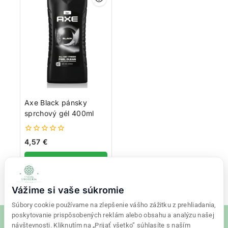
Axe Black pánsky
sprchový gél 400ml
0
4,57
€
z
5
Pridať do košíka
Vážime si vaše súkromie
Súbory cookie používame na zlepšenie vášho zážitku z prehliadania,
poskytovanie prispôsobených reklám alebo obsahu a analýzu našej
návštevnosti. Kliknutím na „Prijať všetko” súhlasíte s naším