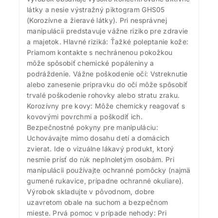
látky a nesie výstražný piktogram GHS05
(Korozívne a žieravé látky). Pri nesprávnej
manipulácii predstavuje vážne riziko pre zdravie
a majetok. Hlavné riziká: Ťažké poleptanie kože:
Priamom kontakte s nechránenou pokožkou
môže spôsobiť chemické popáleniny a
podráždenie. Vážne poškodenie očí: Vstreknutie
alebo zanesenie prípravku do očí môže spôsobiť
trvalé poškodenie rohovky alebo stratu zraku.
Korozívny pre kovy: Môže chemicky reagovať s
kovovými povrchmi a poškodiť ich.
Bezpečnostné pokyny pre manipuláciu:
Uchovávajte mimo dosahu detí a domácich
zvierat. Ide o vizuálne lákavý produkt, ktorý
nesmie prísť do rúk neplnoletým osobám. Pri
manipulácii používajte ochranné pomôcky (najmä
gumené rukavice, prípadne ochranné okuliare).
Výrobok skladujte v pôvodnom, dobre
uzavretom obale na suchom a bezpečnom
mieste. Prvá pomoc v prípade nehody: Pri