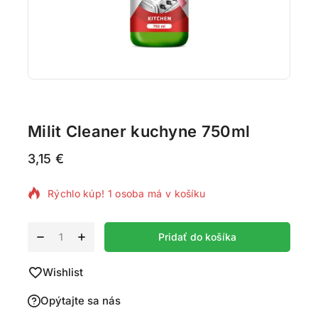
Milit Cleaner kuchyne 750ml
3,15
€
4 produktov predaných za posledných 17 hodín
Rýchlo kúp! 1 osoba má v košíku
Alternative:
Pridať do košíka
Wishlist
Opýtajte sa nás