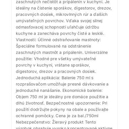
zaschnutých nečistôt a pripálenín v kuchyni. Je
ideálny na čistenie sporákov, digestorov, drezov,
pracovných dosiek, mikrovlnných rúr a ďalších
umývateľných povrchov. Vďaka svojej silnej
odmasťovacej schopnosti uľahčuje údržbu
kuchyne a zanecháva povrchy čisté a lesklé.
Vlastnosti: Účinné odstraňovanie mastnoty:
Špeciálne formulované na odstránenie
zaschnutých mastnôt a pripálenín. Univerzálne
použitie: Vhodné pre všetky umývateľné
povrchy v kuchyni, vrátane sporákov,
digestorov, drezov a pracovných dosiek.
Jednoduchá aplikácia: Balenie 750 ml s
rozprašovačom umožňuje presné dávkovanie a
jednoduché nanášanie. Ekonomické balenie:
Objem 750 ml je ideálny pre domáce použitie a
dlhú životnosť. Bezpečnostné upozornenie: Pri
použití dodržujte pokyny na obale a používajte
ochranné pomôcky. Cena je za bal./750ml
Nebezpečenstvo: Žieravý produkt Tento
výrobok obsahuje vysoko koncentrované aktívne