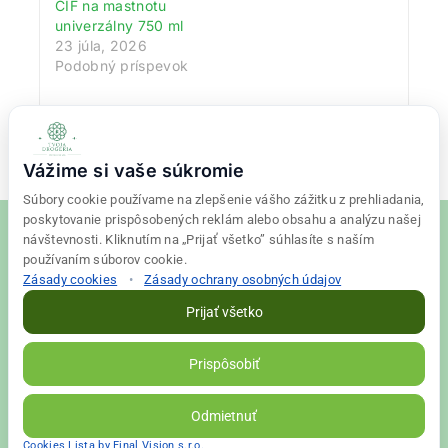
CIF na mastnotu
univerzálny 750 ml
23 júla, 2026
Podobný príspevok
Vážime si vaše súkromie
Súbory cookie používame na zlepšenie vášho zážitku z prehliadania,
poskytovanie prispôsobených reklám alebo obsahu a analýzu našej
návštevnosti. Kliknutím na „Prijať všetko” súhlasíte s naším
používaním súborov cookie.
Zásady cookies
•
Zásady ochrany osobných údajov
© 2026 Tvoja drogéria Created
Final Vision
Prijať všetko
Zásady ochrany osobných údajov
|
Obchodné podmienky
Prispôsobiť
VALLS s. r. o. | IČO: 56698526 | DIČ: 2122398663
Odmietnuť
Cookies Lista by Final Vision s.r.o.