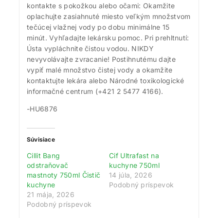
kontakte s pokožkou alebo očami: Okamžite
oplachujte zasiahnuté miesto veľkým množstvom
tečúcej vlažnej vody po dobu minimálne 15
minút. Vyhľadajte lekársku pomoc. Pri prehltnutí:
Ústa vypláchnite čistou vodou. NIKDY
nevyvolávajte zvracanie! Postihnutému dajte
vypiť malé množstvo čistej vody a okamžite
kontaktujte lekára alebo Národné toxikologické
informačné centrum (+421 2 5477 4166). ​
-HU6876
Súvisiace
Cillit Bang
Cif Ultrafast na
odstraňovač
kuchyne 750ml
mastnoty 750ml Čistič
14 júla, 2026
kuchyne
Podobný príspevok
21 mája, 2026
Podobný príspevok