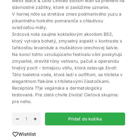
Mexx Black & Gold Limited Edition Man sa premení na
slávnostné zážitky, ktoré si zaslúžime uznanie.
V hornej nóte sa stretáva zmes podmanivého yuzu a
pikantného horkého pomaranča s chladivou
sviežosťou mäty.
Srdcová nota zaujme koktailovým akordom B52,
ktorý vytvára bohatý, zmyselný aspekt v kontraste s
ľahkosťou levandule a muškátovo-orechovej šalvie.
Na konci tohto vzrušujúceho festivalu vôní poskytujú
zmyselné, drevité tóny vetiveru, pačuli a operanidu
hrejivý pocit – brnejúcu vôňu, ktorá oslavuje život!
Táto toaletná voda, ktorá ladí s outfitom, sa trblieta v
elegantnom flakóne s trblietavými čiastočkami.
Receptúra ??je vegánska a dermatologicky
testovaná. Pre zlaté chvíle života! Cieľová skupina:
pre neho.
Alternative:
Pridať do košíka
Wishlist