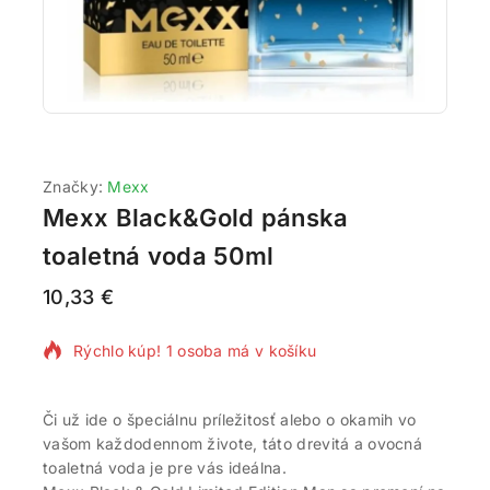
Značky:
Mexx
Mexx Black&Gold pánska
toaletná voda 50ml
10,33
€
2 produktov predaných za posledných 9 hodín
Rýchlo kúp! 1 osoba má v košíku
Či už ide o špeciálnu príležitosť alebo o okamih vo
vašom každodennom živote, táto drevitá a ovocná
toaletná voda je pre vás ideálna.