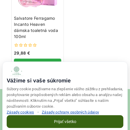
Salvatore Ferragamo
Incanto Heaven
dámska toaletná voda
100ml
0
29,88
€
z
5
Pridať do košíka
Vážime si vaše súkromie
Súbory cookie používame na zlepšenie vášho zážitku z prehliadania,
poskytovanie prispôsobených reklám alebo obsahu a analýzu našej
návštevnosti. Kliknutím na „Prijať všetko” súhlasíte s naším
používaním súborov cookie.
Zásady cookies
•
Zásady ochrany osobných údajov
© 2026 Tvoja drogéria Created
Final Vision
Prijať všetko