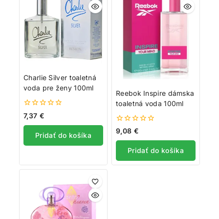
Charlie Silver toaletná
voda pre ženy 100ml
Reebok Inspire dámska
toaletná voda 100ml
0
7,37
€
z
5
0
9,08
€
Pridať do košíka
z
5
Pridať do košíka