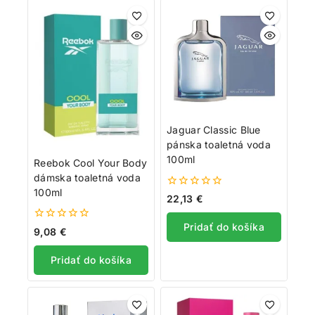
Jaguar Classic Blue
pánska toaletná voda
100ml
Reebok Cool Your Body
dámska toaletná voda
100ml
0
22,13
€
z
5
Pridať do košíka
0
9,08
€
z
5
Pridať do košíka