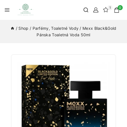
1
0
/
Shop
/
Parfémy, Toaletné Vody
/
Mexx Black&Gold
Pánska Toaletná Voda 50ml