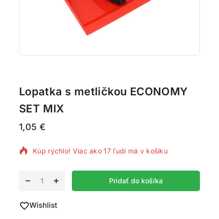
Lopatka s metličkou ECONOMY
SET MIX
1,05
€
2 produktov predaných za poslednú 1 hodinu
Kúp rýchlo! Viac ako 17 ľudí má v košíku
Alternative:
Pridať do košíka
Wishlist