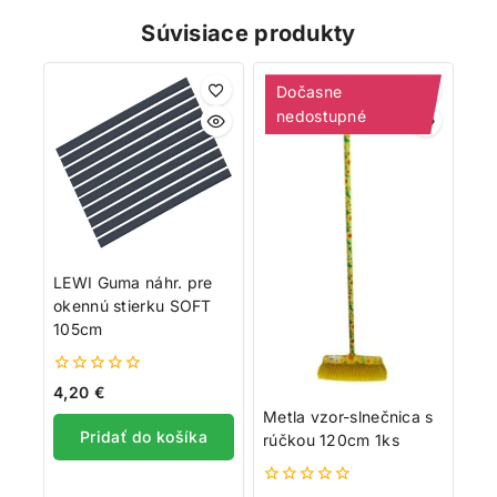
Súvisiace produkty
Dočasne
nedostupné
LEWI Guma náhr. pre
okennú stierku SOFT
105cm
0
4,20
€
z
Metla vzor-slnečnica s
5
Pridať do košíka
rúčkou 120cm 1ks