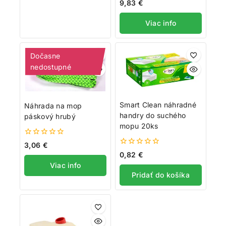
0
9,83
€
z
5
Viac info
Dočasne
nedostupné
Smart Clean náhradné
Náhrada na mop
handry do suchého
páskový hrubý
mopu 20ks
0
3,06
€
z
0
0,82
€
5
z
Viac info
5
Pridať do košíka