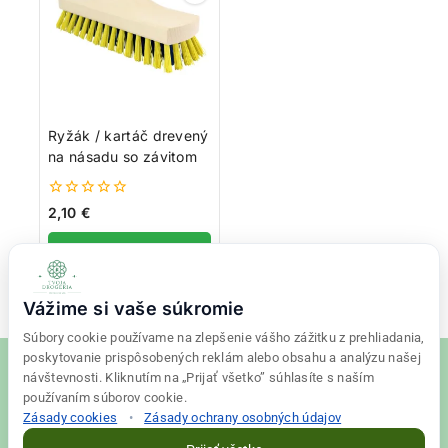
Ryžák / kartáč drevený
na násadu so závitom
0
2,10
€
z
5
Pridať do košíka
Vážime si vaše súkromie
Súbory cookie používame na zlepšenie vášho zážitku z prehliadania,
poskytovanie prispôsobených reklám alebo obsahu a analýzu našej
návštevnosti. Kliknutím na „Prijať všetko” súhlasíte s naším
používaním súborov cookie.
Zásady cookies
•
Zásady ochrany osobných údajov
© 2026 Tvoja drogéria Created
Final Vision