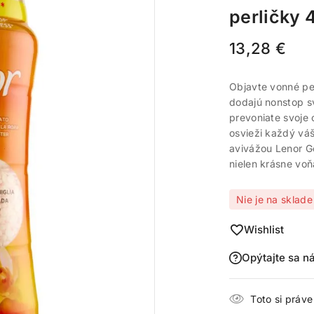
perličky 
13,28
€
Objavte vonné per
dodajú nonstop sv
prevoniate svoje 
osvieži každý váš
avivážou Lenor Go
nielen krásne voň
Nie je na sklade
Wishlist
Opýtajte sa n
Toto si práv