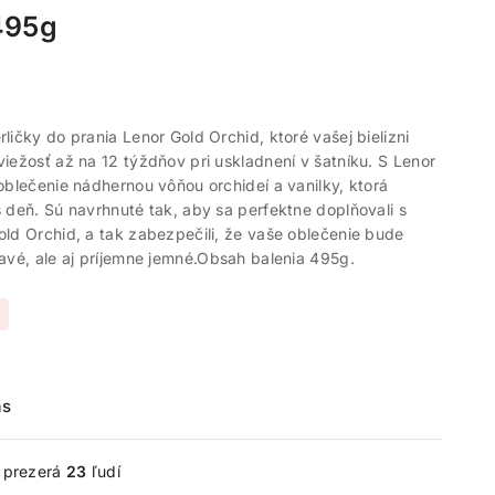
495g
ličky do prania Lenor Gold Orchid, ktoré vašej bielizni
iežosť až na 12 týždňov pri uskladnení v šatníku. S Lenor
oblečenie nádhernou vôňou orchideí a vanilky, ktorá
 deň. Sú navrhnuté tak, aby sa perfektne doplňovali s
ld Orchid, a tak zabezpečili, že vaše oblečenie bude
avé, ale aj príjemne jemné.Obsah balenia 495g.
ás
e prezerá
23
ľudí