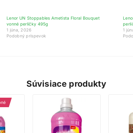
Lenor UN Stoppables Ametista Floral Bouquet
Leno
vonné perličky 495g
perl
1 júna, 2026
1 jú
Podobný príspevok
Podo
Súvisiace produkty
pné