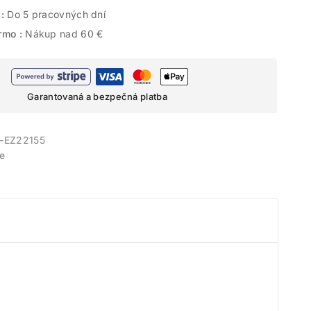
 :
Do 5 pracovných dní
rmo :
Nákup nad 60 €
Garantovaná a bezpečná platba
-EZ22155
e