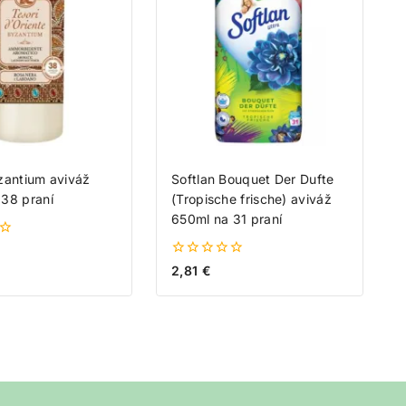
zantium aviváž
Softlan Bouquet Der Dufte
38 praní
(Tropische frische) aviváž
650ml na 31 praní
0
2,81
€
z
5