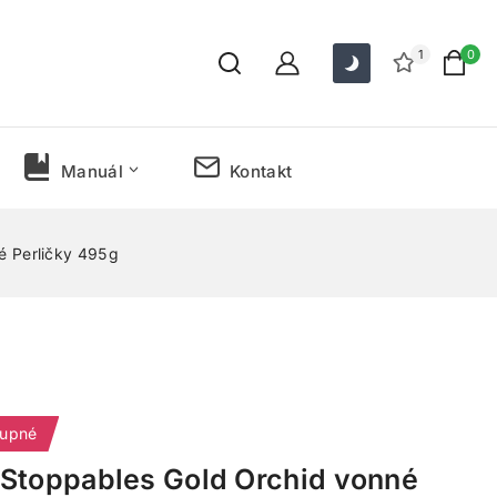
1
0
Manuál
Kontakt
é Perličky 495g
tupné
 Stoppables Gold Orchid vonné