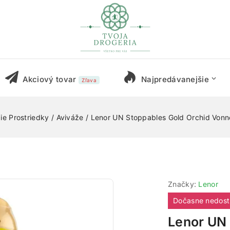
Akciový tovar
Najpredávanejšie
Zľava
ie Prostriedky
/
Aviváže
/
Lenor UN Stoppables Gold Orchid Vonn
Značky:
Lenor
Dočasne nedos
Lenor UN