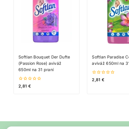
Softlan Bouquet Der Dufte
Softlan Paradise C
(Passion Rose) aviváž
aviváž 650ml na 31
650ml na 31 praní
0
2,81
€
z
0
2,81
€
5
z
5