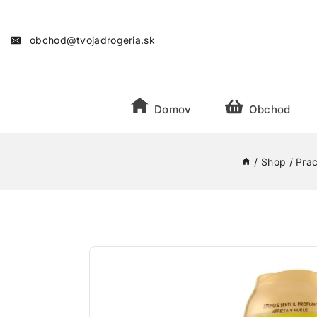
obchod@tvojadrogeria.sk
Domov
Obchod
/
Shop
/
Prac