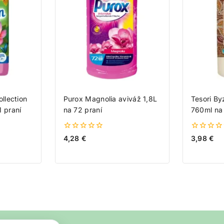
ollection
Purox Magnolia aviváž 1,8L
Tesori By
 praní
na 72 praní
760ml na 
0
0
4,28
€
3,98
€
z
z
5
5