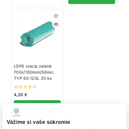
LDPE vrecia zelené
700x1100mm/50mic
TYP 60 120L 25 ks
0
4,20
€
z
5
Pridať do košíka
Vážime si vaše súkromie