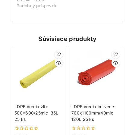
Podobný príspevok
Súvisiace produkty
LDPE vrecia žlté
LDPE vrecia červené
500×600/25mic 35L
700x1100mm/40mic
25 ks
120L 25 ks