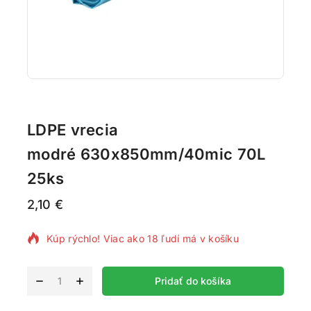
LDPE vrecia
modré 630x850mm/40mic 70L
25ks
2,10
€
9 produktov predaných za posledných 9 hodín
Kúp rýchlo! Viac ako 18 ľudí má v košíku
Alternative:
Pridať do košíka