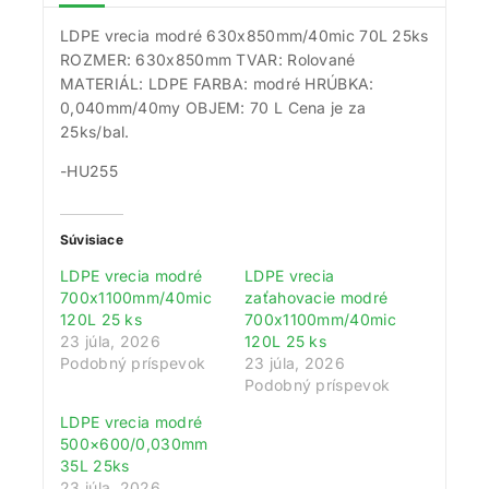
LDPE vrecia modré 630x850mm/40mic 70L 25ks
ROZMER: 630x850mm TVAR: Rolované
MATERIÁL: LDPE FARBA: modré HRÚBKA:
0,040mm/40my OBJEM: 70 L Cena je za
25ks/bal.
-HU255
Súvisiace
LDPE vrecia modré
LDPE vrecia
700x1100mm/40mic
zaťahovacie modré
120L 25 ks
700x1100mm/40mic
23 júla, 2026
120L 25 ks
Podobný príspevok
23 júla, 2026
Podobný príspevok
LDPE vrecia modré
500×600/0,030mm
35L 25ks
23 júla, 2026