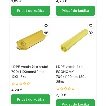
0
0
1,05
€
4,20
€
z
z
5
5
Pridať do košíka
Pridať do košíka
LDPE vrecia žlté hrubé
LDPE vrecia žlté
700x1100mm/80mic
ECONOMY
120l 15ks
700x1100mm 120L
25ks
0
4,20
€
z
0
2,10
€
5
z
Pridať do košíka
5
Pridať do košíka