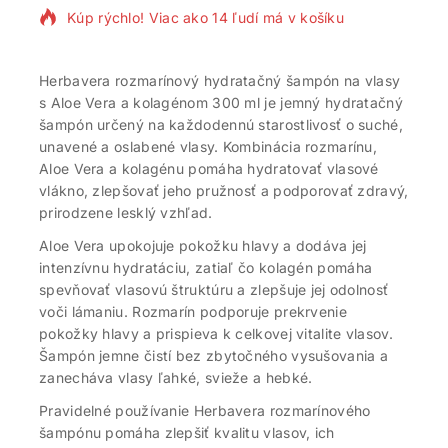
Kúp rýchlo! Viac ako 14 ľudí má v košíku
Herbavera rozmarínový hydratačný šampón na vlasy
s Aloe Vera a kolagénom 300 ml je jemný hydratačný
šampón určený na každodennú starostlivosť o suché,
unavené a oslabené vlasy. Kombinácia rozmarínu,
Aloe Vera a kolagénu pomáha hydratovať vlasové
vlákno, zlepšovať jeho pružnosť a podporovať zdravý,
prirodzene lesklý vzhľad.
Aloe Vera upokojuje pokožku hlavy a dodáva jej
intenzívnu hydratáciu, zatiaľ čo kolagén pomáha
spevňovať vlasovú štruktúru a zlepšuje jej odolnosť
voči lámaniu. Rozmarín podporuje prekrvenie
pokožky hlavy a prispieva k celkovej vitalite vlasov.
Šampón jemne čistí bez zbytočného vysušovania a
zanecháva vlasy ľahké, svieže a hebké.
Pravidelné používanie Herbavera rozmarínového
šampónu pomáha zlepšiť kvalitu vlasov, ich