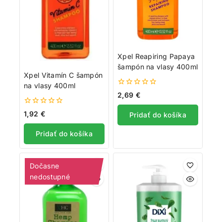
Xpel Reapiring Papaya
šampón na vlasy 400ml
Xpel Vitamín C šampón
na vlasy 400ml
0
2,69
€
z
5
0
1,92
€
Pridať do košíka
z
5
Pridať do košíka
Dočasne
nedostupné