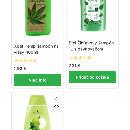
Dixi Žihľavový šampón
Xpel Hemp šampón na
1L s dávkovačom
vlasy 400ml
0
7,21
€
0
1,92
€
z
z
5
5
Pridať do košíka
Viac info