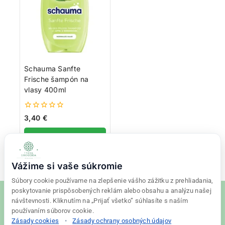
Schauma Sanfte
Frische šampón na
vlasy 400ml
0
3,40
€
z
5
Pridať do košíka
Vážime si vaše súkromie
Súbory cookie používame na zlepšenie vášho zážitku z prehliadania,
poskytovanie prispôsobených reklám alebo obsahu a analýzu našej
návštevnosti. Kliknutím na „Prijať všetko” súhlasíte s naším
používaním súborov cookie.
Zásady cookies
•
Zásady ochrany osobných údajov