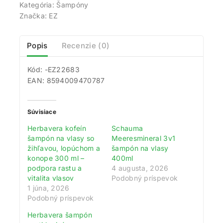
Kategória:
Šampóny
Značka:
EZ
Popis
Recenzie (0)
Kód: -EZ22683
EAN: 8594009470787
Súvisiace
Herbavera kofeín
Schauma
šampón na vlasy so
Meeresmineral 3v1
žihľavou, lopúchom a
šampón na vlasy
konope 300 ml –
400ml
podpora rastu a
4 augusta, 2026
Získajte 200 bodov za registráciu a
vitalita vlasov
Podobný príspevok
zbierajte odmeny!
1 júna, 2026
Podobný príspevok
Zaregistrujte sa ešte dnes a my vám pripíšeme vstupný
Herbavera šampón
bonus 200 bodov. Navyše za každé 1 € nákupu získate