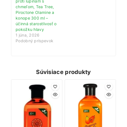
proti lupinám s
1 bod do vášho vernostného účtu. Nakupujte
chmeľom, Tea Tree,
výhodnejšie!
Piroctone Olamine a
konope 300 ml –
Viac toto okno nezobrazovať
účinná starostlivosť o
pokožku hlavy
1 júna, 2026
Podobný príspevok
Súvisiace produkty