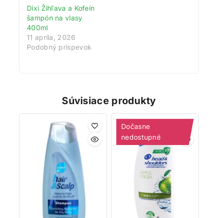
bonus 200 bodov. Navyše za každé 1 € nákupu získate
Dixi Žihľava a Kofeín
1 bod do vášho vernostného účtu. Nakupujte
šampón na vlasy
výhodnejšie!
400ml
11 apríla, 2026
Podobný príspevok
Viac toto okno nezobrazovať
Súvisiace produkty
Dočasne
nedostupné