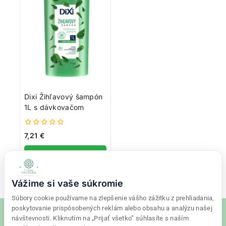
Dixi Žihľavový šampón
1L s dávkovačom
0
7,21
€
z
5
Pridať do košíka
Vážime si vaše súkromie
Súbory cookie používame na zlepšenie vášho zážitku z prehliadania,
poskytovanie prispôsobených reklám alebo obsahu a analýzu našej
návštevnosti. Kliknutím na „Prijať všetko” súhlasíte s naším