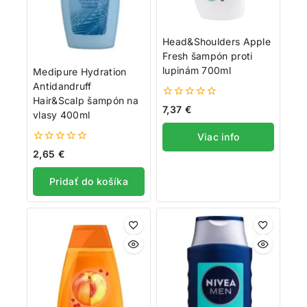
Head&Shoulders Apple
Fresh šampón proti
lupinám 700ml
Medipure Hydration
Antidandruff
Hair&Scalp šampón na
0
7,37
€
vlasy 400ml
z
5
Viac info
0
2,65
€
z
5
Pridať do košíka