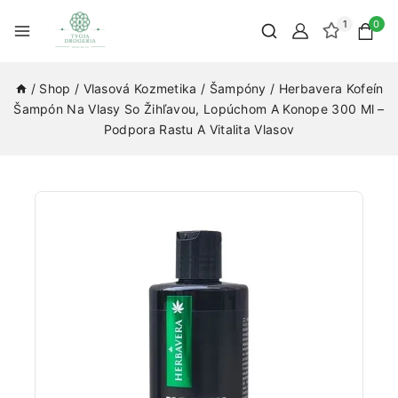
1
0
/
Shop
/
Vlasová Kozmetika
/
Šampóny
/
Herbavera Kofeín
Šampón Na Vlasy So Žihľavou, Lopúchom A Konope 300 Ml –
Podpora Rastu A Vitalita Vlasov