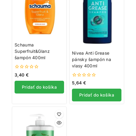
Schauma
Superfruit&Glanz
Nivea Anti Grease
šampón 400ml
pánsky šampón na
vlasy 400ml
0
3,40
€
z
0
5,64
€
5
z
Pridať do košíka
5
Pridať do košíka