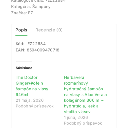
Katalógové číslo:
-EZ22684
Kategória:
Šampóny
Značka:
EZ
Popis
Recenzie (0)
Kód: -EZ22684
EAN: 8594009470718
Súvisiace
The Doctor
Herbavera
Ginger+Kofein
rozmarínový
šampón na vlasy
hydratačný šampón
946ml
na vlasy s Aloe Vera a
21 mája, 2026
kolagénom 300 ml –
Získajte 200 bodov za registráciu a
Podobný príspevok
hydratácia, lesk a
zbierajte odmeny!
vitalita vlasov
1 júna, 2026
Zaregistrujte sa ešte dnes a my vám pripíšeme vstupný
Podobný príspevok