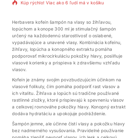
Kúp rýchlo! Viac ako 6 ľudí má v košíku
Herbavera kofeín šampón na vlasy so žihľavou,
lopúchom a konope 300 ml je stimulačný šampón
určený na každodennú starostlivosť o oslabené,
vypadávajúce a unavené vlasy. Kombinácia kofeínu,
žihľavy, lopúcha a konopného extraktu pomáha
podporovať mikrocirkuláciu pokožky hlavy, posilňuje
vlasové korienky a prispieva k zdravšiemu vzhľadu
vlasov.
Kofeín je známy svojím povzbudzujúcim účinkom na
vlasové folikuly, čím pomáha podporiť rast vlasov a
ich vitalitu. Žihľava a lopúch sú tradične používané
rastlinné zložky, ktoré prispievajú k spevneniu vlasov
a celkovej rovnováhe pokožky hlavy. Konopný extrakt
dodáva hydratáciu a upokojuje podráždenie.
Šampón jemne, ale účinne čistí vlasy a pokožku hlavy
bez nadmerného vysušovania. Pravidelné používanie
pomáha zlepšiť pevnosť vlasov, ich lesk a celkovú