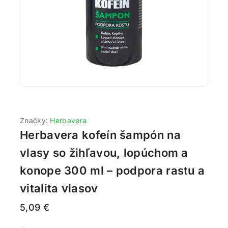
Značky:
Herbavera
Herbavera kofeín šampón na
vlasy so žihľavou, lopúchom a
konope 300 ml – podpora rastu a
vitalita vlasov
5,09
€
17 produktov predaných za posledných 18 hodín