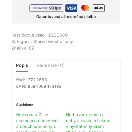
Garantovaná a bezpečná platba
Katalógové číslo:
-EZ22680
Kategória:
Starostlivosť o nohy
Značka:
EZ
Popis
Recenzie (0)
Kód: -EZ22680
EAN: 8594009476192
Súvisiace
Herbavera Žilné
Herbavera krém na
mazanie na unavené
nohy s kozím mliekom
Získajte 200 bodov za registráciu a
a opuchnuté nohy s
– hydratačný krém