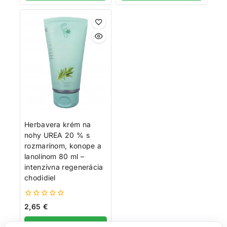
Herbavera krém na
nohy UREA 20 % s
rozmarínom, konope a
lanolínom 80 ml –
intenzívna regenerácia
chodidiel
0
2,65
€
z
5
Pridať do košíka