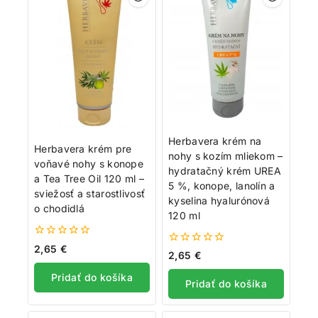
Herbavera krém na
Herbavera krém pre
nohy s kozím mliekom –
voňavé nohy s konope
hydratačný krém UREA
a Tea Tree Oil 120 ml –
5 %, konope, lanolín a
sviežosť a starostlivosť
kyselina hyalurónová
o chodidlá
120 ml
0
2,65
€
0
2,65
€
z
z
5
5
Pridať do košíka
Pridať do košíka