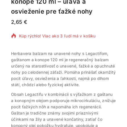
konope 120 ml – úľava a
osvieženie pre ťažké nohy
2,65
€
9 produktov predaných za posledných 3 hodín
Kúp rýchlo! Viac ako 3 ľudí má v košíku
Herbavera balzam na unavené nohy s Legactifom,
gaštanom a konope 120 ml je regeneračný balzam
určený na starostlivosť o unavené, ťažké a opuchnuté
nohy po celodennej záťaži. Pomáha prinášať okamžitý
pocit úľavy, osvieženia a ľahkosti, najmä po dlhom
státí, chôdzi alebo fyzickej aktivite.
Obsah Legactifu v kombinácii s výťažkom z gaštanu
a konopným olejom podporuje mikrocirkuláciu, znižuje
pocit ťažkých nôh a napomáha ich regenerácii.
Gaštan je tradične známy svojimi priaznivými
účinkami na žily a unavené končatiny, zatiaľ čo
konopný olej pokožku hydratuje, upokojuje a