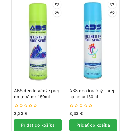
ABS deodoračný sprej
ABS deodoračný sprej
do topánok 150ml
na nohy 150ml
0
0
2,33
€
2,33
€
z
z
5
5
Pridať do košíka
Pridať do košíka