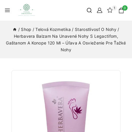
1
0
/
Shop
/
Telová Kozmetika
/
Starostlivosť O Nohy
/
Herbavera Balzam Na Unavené Nohy S Legactifom,
Gaštanom A Konope 120 Ml – Úľava A Osvieženie Pre Ťažké
Nohy