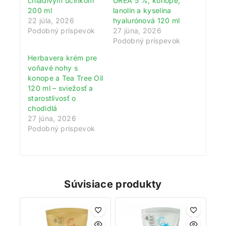
chladivým účinkom
UREA 5 %, konope,
zbierajte odmeny!
200 ml
lanolín a kyselina
22 júla, 2026
hyalurónová 120 ml
Zaregistrujte sa ešte dnes a my vám pripíšeme vstupný
Podobný príspevok
27 júna, 2026
bonus 200 bodov. Navyše za každé 1 € nákupu získate
Podobný príspevok
1 bod do vášho vernostného účtu. Nakupujte
Herbavera krém pre
výhodnejšie!
voňavé nohy s
konope a Tea Tree Oil
Viac toto okno nezobrazovať
120 ml – sviežosť a
starostlivosť o
chodidlá
27 júna, 2026
Podobný príspevok
Súvisiace produkty